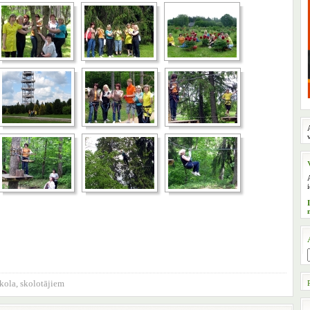
kola
,
skolotājiem