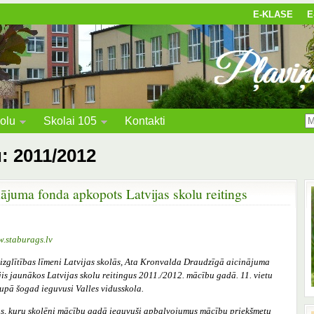
E-KLASE
E
olu
Skolai 105
Kontakti
u: 2011/2012
ājuma fonda apkopots Latvijas skolu reitings
.staburags.lv
 izglītības līmeni Latvijas skolās, Ata Kronvalda Draudzīgā aicinājuma
is jaunākos Latvijas skolu reitingus 2011./2012. mācību gadā. 11. vietu
upā šogad ieguvusi Valles vidusskola.
as, kuru skolēni mācību gadā ieguvuši apbalvojumus mācību priekšmetu