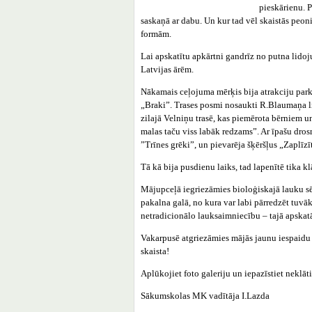
pieskārienu. P
saskaņā ar dabu. Un kur tad vēl skaistās peoni
formām.
Lai apskatītu apkārtni gandrīz no putna lidoj
Latvijas ārēm.
Nākamais ceļojuma mērķis bija atrakciju par
„Braki”. Trases posmi nosaukti R.Blaumaņa l
zilajā Velniņu trasē, kas piemērota bērniem un
malas taču viss labāk redzams”. Ar īpašu drosm
”Trīnes grēki”, un pievarēja šķēršļus „Zaplīzī
Tā kā bija pusdienu laiks, tad lapenītē tika k
Mājupceļā iegriezāmies bioloģiskajā lauku sēt
pakalna galā, no kura var labi pārredzēt tuvā
netradicionālo lauksaimniecību – tajā apskatā
Vakarpusē atgriezāmies mājās jaunu iespaidu
skaista!
Aplūkojiet foto galeriju un iepazīstiet neklātie
Sākumskolas MK vadītāja I.Lazda