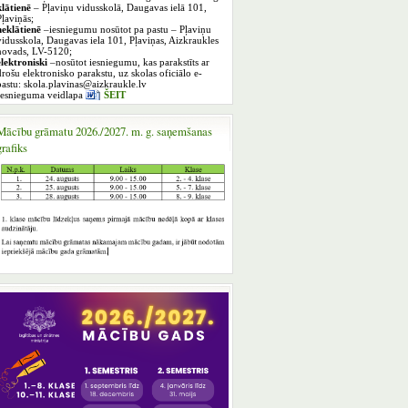
klātienē
– Pļaviņu vidusskolā, Daugavas ielā 101,
Pļaviņās;
neklātienē
–iesniegumu nosūtot pa pastu – Pļaviņu
vidusskola, Daugavas iela 101, Pļaviņas, Aizkraukles
novads, LV-5120;
elektroniski
–nosūtot iesniegumu, kas parakstīts ar
drošu elektronisko parakstu, uz skolas oficiālo e-
pastu: skola.plavinas@aizkraukle.lv
Iesnieguma veidlapa
ŠEIT
Mācību grāmatu 2026./2027. m. g. saņemšanas
grafiks