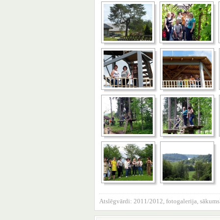
Atslēgvārdi:
2011/2012
,
fotogalerija
,
sākums