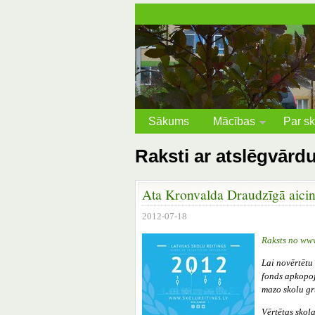
Sākums
Mācības
Par sk
Raksti ar atslēgvārd
Ata Kronvalda Draudzīgā aicin
2012-07-18
Raksts no www
Lai novērtētu
fonds apkopoj
mazo skolu gr
Vērtētas skol