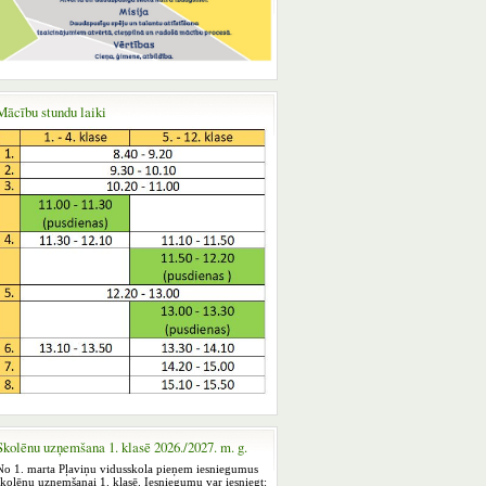
Mācību stundu laiki
Skolēnu uzņemšana 1. klasē 2026./2027. m. g.
No 1. marta Pļaviņu vidusskola pieņem iesniegumus
skolēnu uzņemšanai 1. klasē. Iesniegumu var iesniegt: