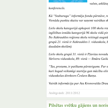
valsts, atklā
konferencēs.
Kā “Staburagu” informēja fonda pārstāve, rei
Vienādu punktu skaitu var saņemt vairākas s
Lielo skolu kategorijā apkopoti 100 skolu rezu
izglītības iestāžu kategorijā 96 skolu vidū 
No Aizkraukles reģiona skolu reitingā augstā
grupā 21. vietā ir Aizkraukles 1. vidusskola, 
daudzām skolām).
Lielo skolu grupā 31. vietā ir Pļaviņu nova
Skrīveru vidusskola, 89. vietā — Ilmāra Gaiš
“Tas, protams, ir patīkams pārsteigums. Par 
kuri šogad veiksmīgi startēja gan mācību olim
vidusskolas direktors Česlavs Batņa.
Vairāk informācija par Ata Kronovalda Drau
Atslēgvārdi:
2011/2012
Pilsētas svētku gājiens un nori