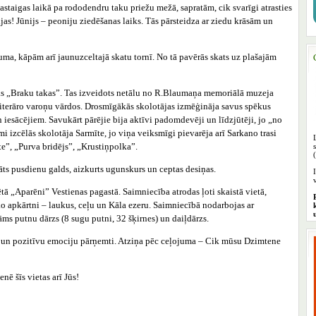
astaigas laikā pa rododendru taku priežu mežā, sapratām, cik svarīgi atrasties
jas! Jūnijs – peoniju ziedēšanas laiks. Tās pārsteidza ar ziedu krāsām un
uma, kāpām arī jaunuzceltajā skatu tornī. No tā pavērās skats uz plašajām
ks „Braku takas”. Tas izveidots netālu no R.Blaumaņa memoriālā muzeja
iterāro varoņu vārdos. Drosmīgākās skolotājas izmēģināja savus spēkus
 iesācējiem. Savukārt pārējie bija aktīvi padomdevēji un līdzjūtēji, jo „no
i izcēlās skolotāja Sarmīte, jo viņa veiksmīgi pievarēja arī Sarkano trasi
te”, „Purva bridējs”, „Krustiņpolka”.
lāts pusdienu galds, aizkurts ugunskurs un ceptas desiņas.
ā „Aparēni” Vestienas pagastā. Saimniecība atrodas ļoti skaistā vietā,
ko apkārtni – laukus, ceļu un Kāla ezeru. Saimniecībā nodarbojas ar
ms putnu dārzs (8 sugu putni, 32 šķirnes) un daiļdārzs.
 un pozitīvu emociju pārņemti. Atziņa pēc ceļojuma – Cik mūsu Dzimtene
nē šīs vietas arī Jūs!