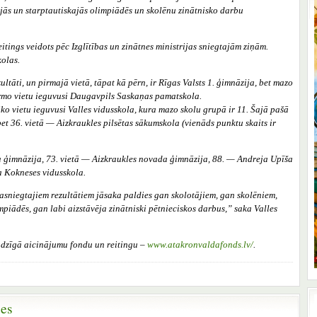
tajās un starptautiskajās olimpiādēs un skolēnu zinātnisko darbu
tings veidots pēc Izglītības un zinātnes ministrijas sniegtajām ziņām.
kolas.
ltāti, un pirmajā vietā, tāpat kā pērn, ir Rīgas Valsts 1. ģimnāzija, bet mazo
pirmo vietu ieguvusi Daugavpils Saskaņas pamatskola.
ko vietu ieguvusi Valles vidusskola, kura mazo skolu grupā ir 11. Šajā pašā
bet 36. vietā — Aizkraukles pilsētas sākumskola (vienāds punktu skaits ir
da ģimnāzija, 73. vietā — Aizkraukles novada ģimnāzija, 88. — Andreja Upīša
a Kokneses vidusskola.
sasniegtajiem rezultātiem jāsaka paldies gan skolotājiem, gan skolēniem,
piādēs, gan labi aizstāvēja zinātniski pētnieciskos darbus,” saka Valles
dzīgā aicinājumu fondu un reitingu –
www.atakronvaldafonds.lv/
.
ses