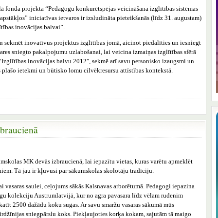
lā fonda projekta “Pedagogu konkurētspējas veicināšana izglītības sistēmas
apstākļos” iniciatīvas ietvaros ir izsludināta pieteikšanās (līdz 31. augustam)
ītības inovācijas balvai”.
n sekmēt inovatīvus projektus izglītības jomā, aicinot piedalīties un iesniegt
ares sniegto pakalpojumu uzlabošanai, lai veicina izmaiņas izglītības sfērā
“Izglītības inovācijas balvu 2012″, sekmē arī savu personisko izaugsmi un
 plašo ietekmi un būtisko lomu cilvēkresursu attīstības kontekstā.
zbraucienā
umskolas MK devās izbraucienā, lai iepazītu vietas, kuras varētu apmeklēt
iem. Tā jau ir kļuvusi par sākumskolas skolotāju tradīciju.
ai vasaras saulei, ceļojums sākās Kalsnavas arborētumā. Pedagogi iepazina
gu kolekciju Austrumlatvijā, kur no agra pavasara līdz vēlam rudenim
katīt 2500 dažādu koku sugas. Ar savu smaržu vasaras sākumā mūs
Virdžīnijas sniegpārslu koks. Piekļaujoties korķa kokam, sajutām tā maigo