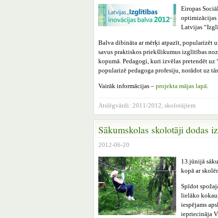
Eiropas Sociā
optimizācijas 
Latvijas “Izgl
Balva dibināta ar mērķi atpazīt, popularizēt u
savus praktiskos priekšlikumus izglītības noz
kopumā. Pedagogi, kuri izvēlas pretendēt uz 
popularizē pedagoga profesiju, norādot uz tās
Vairāk informācijas –
projekta mājas lapā
.
Atslēgvārdi:
2011/2012
,
skolotājiem
Sākumskolas skolotāji dodas i
2012-06-20
13.jūnijā sāk
kopā ar skolēn
Spīdot spožaj
lielāko kokau
iespējams aps
iepriecināja 