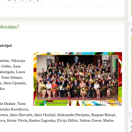
lventus!
lvējot!
elme, Viktorija
e Grūbe, Zane
akstīgala, Laura
 Toms Sirmais,
e, Jānis Upmalis,
kis
lde Dudare, Toms
eronika Koroļkova,
reta, Jānis Norvaišs, Jānis Ozoliņš, Aleksandrs Patrijuks, Kaspars Rūtiņš,
a, Krista Vītola, Karina Zagorska, Elvijs Zālītis, Valters Ziners, Matīss