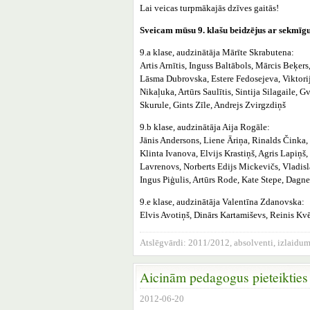
Lai veicas turpmākajās dzīves gaitās!
Sveicam mūsu 9. klašu beidzējus ar sekmīgu
9.a klase, audzinātāja Mārīte Skrabutena:
Artis Arnītis, Inguss Baltābols, Mārcis Beķers
Lāsma Dubrovska, Estere Fedosejeva, Viktori
Nikaļuka, Artūrs Saulītis, Sintija Silagaile, 
Skurule, Gints Zīle, Andrejs Zvirgzdiņš
9.b klase, audzinātāja Aija Rogāle:
Jānis Andersons, Liene Āriņa, Rinalds Činka, 
Klinta Ivanova, Elvijs Krastiņš, Agris Lapiņš,
Lavrenovs, Norberts Edijs Mickevičs, Vladisl
Ingus Piģulis, Artūrs Rode, Kate Stepe, Dagne
9.e klase, audzinātāja Valentīna Zdanovska:
Elvis Avotiņš, Dinārs Kartamiševs, Reinis Kv
Atslēgvārdi:
2011/2012
,
absolventi
,
izlaidu
Aicinām pedagogus pieteikties L
2012-06-20