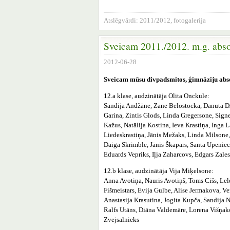
Atslēgvārdi:
2011/2012
,
fotogalerija
Sveicam 2011./2012. m.g. abso
2012-06-28
Sveicam mūsu divpadsmitos, ģimnāziju abso
12.a klase, audzinātāja Olita Onckule:
Sandija Andžāne, Zane Belostocka, Danuta Dz
Garina, Zintis Glods, Linda Gregersone, Sign
Kažus, Natālija Kostina, Ieva Krastiņa, Inga L
Liedeskrastiņa, Jānis Mežaks, Linda Milsone,
Daiga Skrimble, Jānis Škapars, Santa Upeniec
Eduards Vepriks, Iļja Zaharcovs, Edgars Zales
12.b klase, audzinātāja Vija Miķelsone:
Anna Avotiņa, Nauris Avotiņš, Toms Cišs, Le
Fišmeistars, Evija Gulbe, Alise Jermakova, V
Anastasija Krasutina, Jogita Kupča, Sandija Ne
Ralfs Utāns, Diāna Valdemāre, Lorena Višņakov
Zvejsalnieks