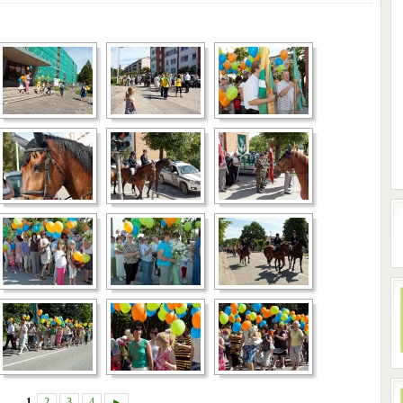
1
2
3
4
►