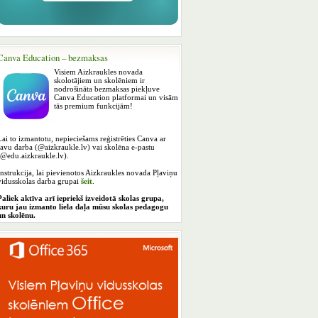
Canva Education – bezmaksas
Visiem Aizkraukles novada
skolotājiem un skolēniem ir
nodrošināta bezmaksas piekļuve
Canva Education platformai un visām
tās premium funkcijām!
Lai to izmantotu, nepieciešams reģistrēties Canva ar
savu darba (@aizkraukle.lv) vai skolēna e-pastu
(@edu.aizkraukle.lv).
Instrukcija, lai pievienotos Aizkraukles novada Pļaviņu
vidusskolas darba grupai
šeit
.
Paliek aktīva arī iepriekš izveidotā skolas grupa,
kuru jau izmanto liela daļa mūsu skolas pedagogu
un skolēnu.