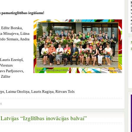
 pamatizglītības iegūšanu!
, Edīte Borska,
ja Minajeva, Liāna
Gvido Sirmais, Andra
Lauris Ezeriņš,
 Viesturs
avs Parfjonovs,
 Zālīte
ēps, Laima Ozoliņa, Lauris Ragiņa, Ritvars Tols
ms
atvijas “Izglītības inovācijas balvai”