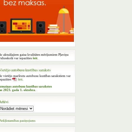
Ar aktuālajiem gaisa kvalitātes mērījumiem Pļaviņu
vidusskolā var iepazīties
šeit
.
Vietējo autobusu kustības saraksts
Ar vietējo maršrutu autobusu kustības sarakstiem var
iepazīties
šeit
.
Izmaiņas autobusu kustības sarakstos
no 2023. gada 1. oktobra
.
Arhīvi
Piekļūstamības paziņojums