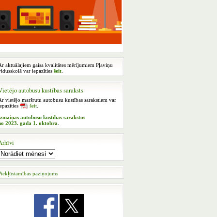
Ar aktuālajiem gaisa kvalitātes mērījumiem Pļaviņu
vidusskolā var iepazīties
šeit
.
Vietējo autobusu kustības saraksts
Ar vietējo maršrutu autobusu kustības sarakstiem var
iepazīties
šeit
.
Izmaiņas autobusu kustības sarakstos
no 2023. gada 1. oktobra
.
Arhīvi
Piekļūstamības paziņojums