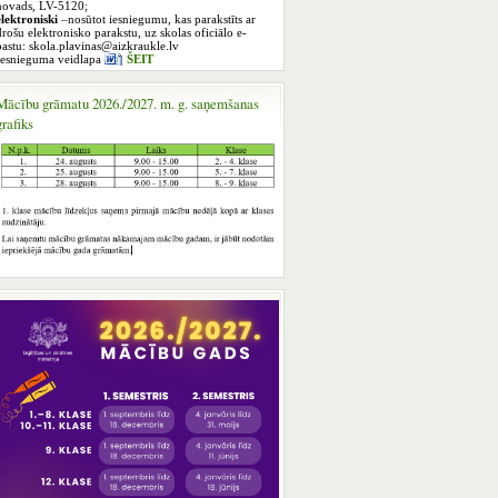
novads, LV-5120;
elektroniski
–nosūtot iesniegumu, kas parakstīts ar
drošu elektronisko parakstu, uz skolas oficiālo e-
pastu: skola.plavinas@aizkraukle.lv
Iesnieguma veidlapa
ŠEIT
Mācību grāmatu 2026./2027. m. g. saņemšanas
grafiks