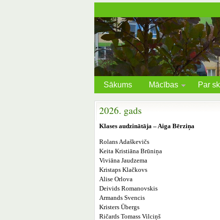
Sākums
Mācības
Par sk
2026. gads
Klases audzinātāja – Aiga Bērziņa
Rolans Adaškevičs
Keita Kristiāna Brūniņa
Viviāna Jaudzema
Kristaps Klačkovs
Alise Orlova
Deivids Romanovskis
Armands Svencis
Kristers Ūbergs
Ričards Tomass Vilciņš