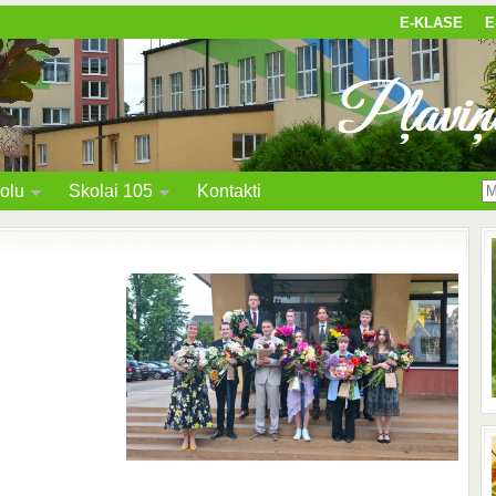
E-KLASE
E
olu
Skolai 105
Kontakti