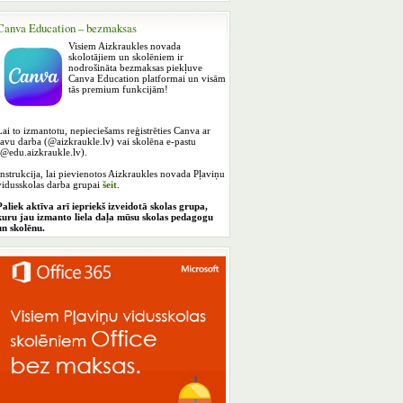
Canva Education – bezmaksas
Visiem Aizkraukles novada
skolotājiem un skolēniem ir
nodrošināta bezmaksas piekļuve
Canva Education platformai un visām
tās premium funkcijām!
Lai to izmantotu, nepieciešams reģistrēties Canva ar
savu darba (@aizkraukle.lv) vai skolēna e-pastu
(@edu.aizkraukle.lv).
Instrukcija, lai pievienotos Aizkraukles novada Pļaviņu
vidusskolas darba grupai
šeit
.
Paliek aktīva arī iepriekš izveidotā skolas grupa,
kuru jau izmanto liela daļa mūsu skolas pedagogu
un skolēnu.