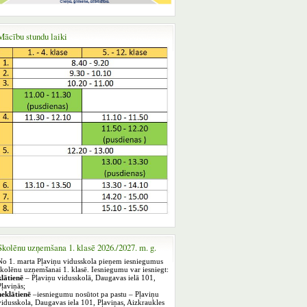
Mācību stundu laiki
Skolēnu uzņemšana 1. klasē 2026./2027. m. g.
No 1. marta Pļaviņu vidusskola pieņem iesniegumus
skolēnu uzņemšanai 1. klasē. Iesniegumu var iesniegt:
klātienē
– Pļaviņu vidusskolā, Daugavas ielā 101,
Pļaviņās;
neklātienē
–iesniegumu nosūtot pa pastu – Pļaviņu
vidusskola, Daugavas iela 101, Pļaviņas, Aizkraukles