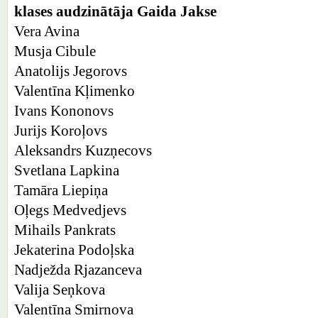
klases audzinātāja Gaida Jakse
Vera Avina
Musja Cibule
Anatolijs Jegorovs
Valentīna Kļimenko
Ivans Kononovs
Jurijs Koroļovs
Aleksandrs Kuzņecovs
Svetlana Lapkina
Tamāra Liepiņa
Oļegs Medvedjevs
Mihails Pankrats
Jekaterina Podoļska
Nadježda Rjazanceva
Valija Seņkova
Valentīna Smirnova