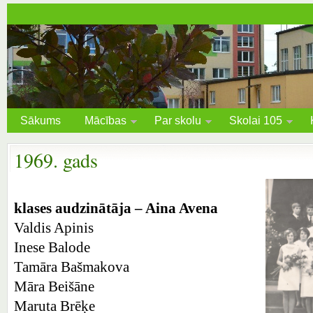
Sākums
Mācības
Par skolu
Skolai 105
1969. gads
klases audzinātāja – Aina Avena
Valdis Apinis
Inese Balode
Tamāra Bašmakova
Māra Beišāne
Maruta Brēķe