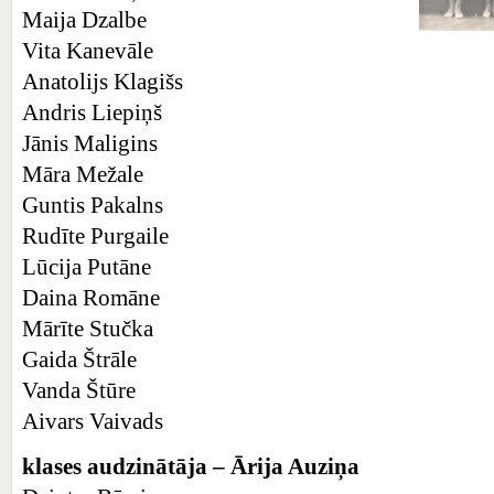
Maija Dzalbe
Vita Kanevāle
Anatolijs Klagišs
Andris Liepiņš
Jānis Maligins
Māra Mežale
Guntis Pakalns
Rudīte Purgaile
Lūcija Putāne
Daina Romāne
Mārīte Stučka
Gaida Štrāle
Vanda Štūre
Aivars Vaivads
klases audzinātāja – Ārija Auziņa