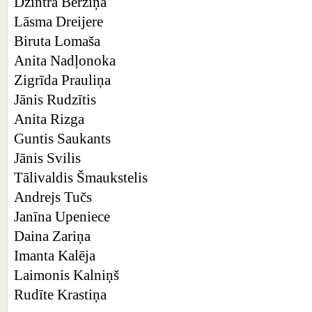
Dzintra Bērziņa
Lāsma Dreijere
Biruta Lomaša
Anita Nadļonoka
Zigrīda Prauliņa
Jānis Rudzītis
Anita Rizga
Guntis Saukants
Jānis Svilis
Tālivaldis Šmaukstelis
Andrejs Tučs
Janīna Upeniece
Daina Zariņa
Imanta Kalēja
Laimonis Kalniņš
Rudīte Krastiņa