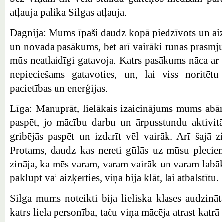
atļauja palika Silgas atļauja.
Dagnija: Mums īpaši daudz kopā piedzīvots un aiz
un novada pasākums, bet arī vairāki runas prasmj
mūs neatlaidīgi gatavoja. Katrs pasākums nāca ar
nepieciešams gatavoties, un, lai viss noritētu
pacietības un enerģijas.
Līga: Manuprāt, lielākais izaicinājums mums abām
paspēt, jo mācību darbu un ārpusstundu aktivit
gribējās paspēt un izdarīt vēl vairāk. Arī šajā z
Protams, daudz kas nereti gūlās uz mūsu pleciem
zināja, ka mēs varam, varam vairāk un varam labāk.
paklupt vai aizķerties, viņa bija klāt, lai atbalstītu.
Silga mums noteikti bija lieliska klases audzināt
katrs liela personība, taču viņa mācēja atrast katr