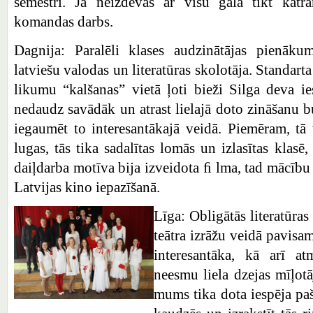
semestri. Ja neizdevās ar visu galā tikt katra
komandas darbs.
Dagnija: Paralēli klases audzinātājas pienāk
latviešu valodas un literatūras skolotāja. Standar
likumu “kalšanas” vietā ļoti bieži Silga deva ie
nedaudz savādāk un atrast lielajā doto zināšanu
iegaumēt to interesantākajā veidā. Piemēram, tā v
lugas, tās tika sadalītas lomās un izlasītas klasē,
daiļdarba motīva bija izveidota ﬁ lma, tad mācību
Latvijas kino iepazīšanā.
Līga: Obligātās literatūra
teātra izrāžu veidā pavisam
interesantāka, kā arī at
neesmu liela dzejas mīļot
mums tika dota iespēja pa