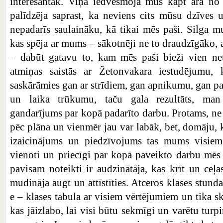
interesantāk. Viņa iedvesmoja mūs kāpt ārā no 
palīdzēja saprast, ka neviens cits mūsu dzīves
nepadarīs saulaināku, kā tikai mēs paši. Silga mu
kas spēja ar mums – sākotnēji ne to draudzīgāko, 
– dabūt gatavu to, kam mēs paši bieži vien net
atmiņas saistās ar Žetonvakara iestudējumu,
saskārāmies gan ar strīdiem, gan apnikumu, gan 
un laika trūkumu, taču gala rezultāts, man p
gandarījums par kopā padarīto darbu. Protams, ne 
pēc plāna un vienmēr jau var labāk, bet, domāju, ka
izaicinājums un piedzīvojums tas mums visiem
vienoti un priecīgi par kopā paveikto darbu mēs 
pavisam noteikti ir audzinātāja, kas krīt un ceļ
mudināja augt un attīstīties. Atceros klases stunda
e – klases tabula ar visiem vērtējumiem un tika s
kas jāizlabo, lai visi būtu sekmīgi un varētu tur