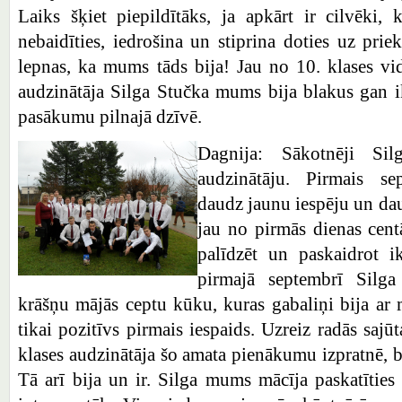
Laiks šķiet piepildītāks, ja apkārt ir cilvēki,
nebaidīties, iedrošina un stiprina doties uz pri
lepnas, ka mums tāds bija! Jau no 10. klases vi
audzinātāja Silga Stučka mums bija blakus gan i
pasākumu pilnajā dzīvē.
Dagnija: Sākotnēji Si
audzinātāju. Pirmais se
daudz jaunu iespēju un da
jau no pirmās dienas cent
palīdzēt un paskaidrot ik
pirmajā septembrī Silga
krāšņu mājās ceptu kūku, kuras gabaliņi bija ar 
tikai pozitīvs pirmais iespaids. Uzreiz radās sajū
klases audzinātāja šo amata pienākumu izpratnē, b
Tā arī bija un ir. Silga mums mācīja paskatīties