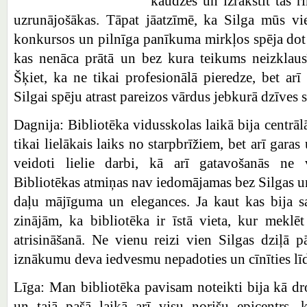
kaudzēs un izrakstīt tās r
uzrunājošākas. Tāpat jāatzīmē, ka Silga mūs vi
konkursos un pilnīga panīkuma mirkļos spēja dot
kas nenāca prātā un bez kura teikums neizklausī
Šķiet, ka ne tikai profesionālā pieredze, bet ar
Silgai spēju atrast pareizos vārdus jebkurā dzīves s
Dagnija: Bibliotēka vidusskolas laikā bija centrālā
tikai lielākais laiks no starpbrīžiem, bet arī garas
veidoti lielie darbi, kā arī gatavošanās n
Bibliotēkas atmiņas nav iedomājamas bez Silgas un
daļu mājīguma un elegances. Ja kaut kas bija sa
zinājām, ka bibliotēka ir īstā vieta, kur meklē
atrisināšanā. Ne vienu reizi vien Silgas dziļā pā
iznākumu deva iedvesmu nepadoties un cīnīties lī
Līga: Man bibliotēka pavisam noteikti bija kā dr
un tajā pašā laikā arī visu norišu epicentrs, k