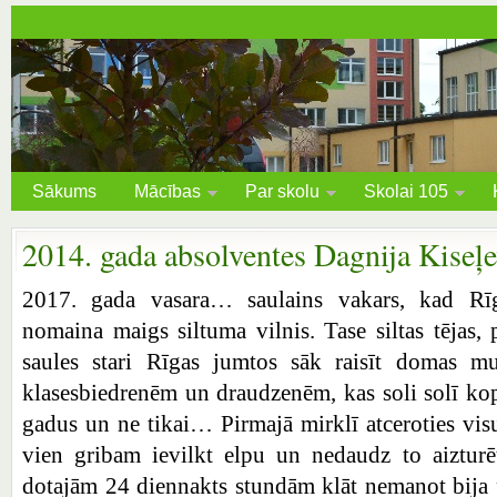
Sākums
Mācības
Par skolu
Skolai 105
2014. gada absolventes Dagnija Kiseļ
2017. gada vasara… saulains vakars, kad Rīga
nomaina maigs siltuma vilnis. Tase siltas tējas, 
saules stari Rīgas jumtos sāk raisīt domas m
klasesbiedrenēm un draudzenēm, kas soli solī ko
gadus un ne tikai… Pirmajā mirklī atceroties vis
vien gribam ievilkt elpu un nedaudz to aizturē
dotajām 24 diennakts stundām klāt nemanot bija p