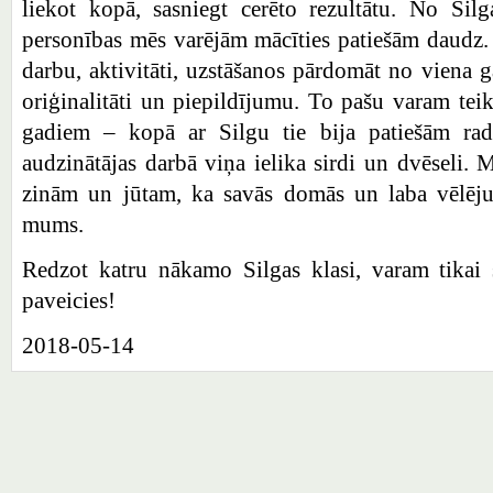
liekot kopā, sasniegt cerēto rezultātu. No Sil
personības mēs varējām mācīties patiešām daudz
darbu, aktivitāti, uzstāšanos pārdomāt no viena g
oriģinalitāti un piepildījumu. To pašu varam tei
gadiem – kopā ar Silgu tie bija patiešām rado
audzinātājas darbā viņa ielika sirdi un dvēseli.
zinām un jūtam, ka savās domās un laba vēlēju
mums.
Redzot katru nākamo Silgas klasi, varam tikai s
paveicies!
2018-05-14