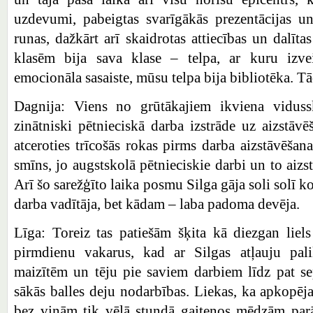
uzdevumi, pabeigtas svarīgākās prezentācijas un
runas, dažkārt arī skaidrotas attiecības un dalīt
klasēm bija sava klase – telpa, ar kuru izve
emocionāla sasaiste, mūsu telpa bija bibliotēka. T
Dagnija: Viens no grūtākajiem ikviena viduss
zinātniski pētnieciskā darba izstrāde uz aizstāvē
atceroties trīcošās rokas pirms darba aizstāvēšan
smīns, jo augstskolā pētnieciskie darbi un to aizst
Arī šo sarežģīto laika posmu Silga gāja soli solī k
darba vadītāja, bet kādam – laba padoma devēja.
Līga: Toreiz tas patiešām šķita kā diezgan liel
pirmdienu vakarus, kad ar Silgas atļauju pali
maizītēm un tēju pie saviem darbiem līdz pat s
sākās balles deju nodarbības. Liekas, ka apkopēja
bez viņām tik vēlā stundā gaiteņos mēdzām parād