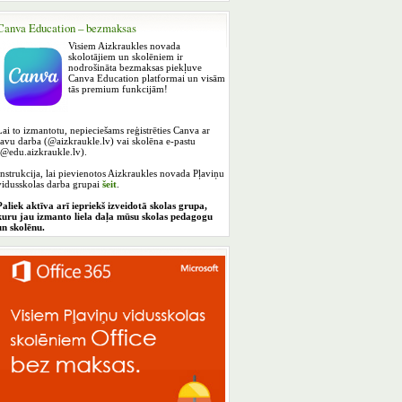
Canva Education – bezmaksas
Visiem Aizkraukles novada
skolotājiem un skolēniem ir
nodrošināta bezmaksas piekļuve
Canva Education platformai un visām
tās premium funkcijām!
Lai to izmantotu, nepieciešams reģistrēties Canva ar
savu darba (@aizkraukle.lv) vai skolēna e-pastu
(@edu.aizkraukle.lv).
Instrukcija, lai pievienotos Aizkraukles novada Pļaviņu
vidusskolas darba grupai
šeit
.
Paliek aktīva arī iepriekš izveidotā skolas grupa,
kuru jau izmanto liela daļa mūsu skolas pedagogu
un skolēnu.