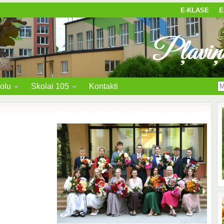
E-KLASE
E
olu
Skolai 105
Kontakti