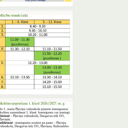
Mācību stundu laiki
Skolēnu uzņemšana 1. klasē 2026./2027. m. g.
No 1. marta Pļaviņu vidusskola pieņem iesniegumus
skolēnu uzņemšanai 1. klasē. Iesniegumu var iesniegt:
klātienē
– Pļaviņu vidusskolā, Daugavas ielā 101,
Pļaviņās;
neklātienē
–iesniegumu nosūtot pa pastu – Pļaviņu
vidusskola, Daugavas iela 101, Pļaviņas, Aizkraukles