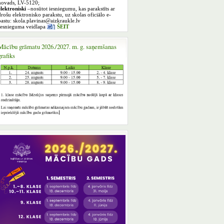
novads, LV-5120;
elektroniski
–nosūtot iesniegumu, kas parakstīts ar
drošu elektronisko parakstu, uz skolas oficiālo e-
pastu: skola.plavinas@aizkraukle.lv
Iesnieguma veidlapa
ŠEIT
Mācību grāmatu 2026./2027. m. g. saņemšanas
grafiks