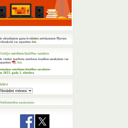
Ar aktuālajiem gaisa kvalitātes mērījumiem Pļaviņu
vidusskolā var iepazīties
šeit
.
Vietējo autobusu kustības saraksts
Ar vietējo maršrutu autobusu kustības sarakstiem var
iepazīties
šeit
.
Izmaiņas autobusu kustības sarakstos
no 2023. gada 1. oktobra
.
Arhīvi
Piekļūstamības paziņojums