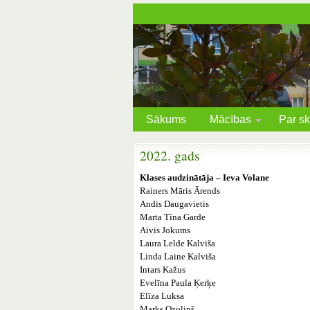
Sākums
Mācības
Par sk
2022. gads
Klases audzinātāja – Ieva Volane
Rainers Māris Ārends
Andis Daugavietis
Marta Tīna Garde
Aivis Jokums
Laura Lelde Kalviša
Linda Laine Kalviša
Intars Kažus
Evelīna Paula Ķerķe
Elīza Luksa
Marks Ozoliņš