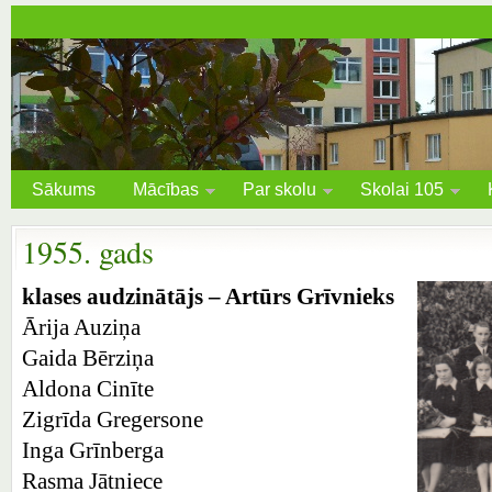
Sākums
Mācības
Par skolu
Skolai 105
1955. gads
klases audzinātājs – Artūrs Grīvnieks
Ārija Auziņa
Gaida Bērziņa
Aldona Cinīte
Zigrīda Gregersone
Inga Grīnberga
Rasma Jātniece