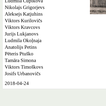
Ludmila Cupikova
Nikolajs Grigorjevs
Aleksejs Katjuhins
Viktors Kurilovičs
Viktors Kravcovs
Jurijs Lukjanovs
Ludmila Okoļnaja
Anatolijs Petins
Pēteris Ptuško
Tamāra Simona
Viktors Timoškovs
Josifs Urbanovičs
2018-04-24