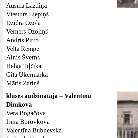
Ausma Lazdiņa
Viesturs Liepiņš
Dzidra Ozola
Verners Ozoliņš
Andris Pirro
Velta Rempe
Alnis Šverns
Helga Tiļčika
Gita Ukermarka
Māris Zariņš
klases audzinātāja – Valentīna
Dimkova
Vera Bogačova
Irīna Borovkova
Valentīna Bubņevska