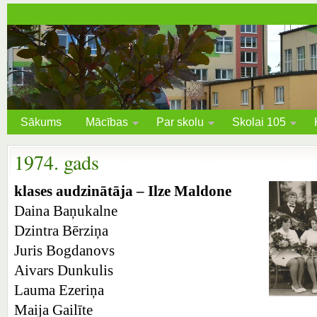
Sākums
Mācības
Par skolu
Skolai 105
1974. gads
klases audzinātāja – Ilze Maldone
Daina Baņukalne
Dzintra Bērziņa
Juris Bogdanovs
Aivars Dunkulis
Lauma Ezeriņa
Maija Gailīte