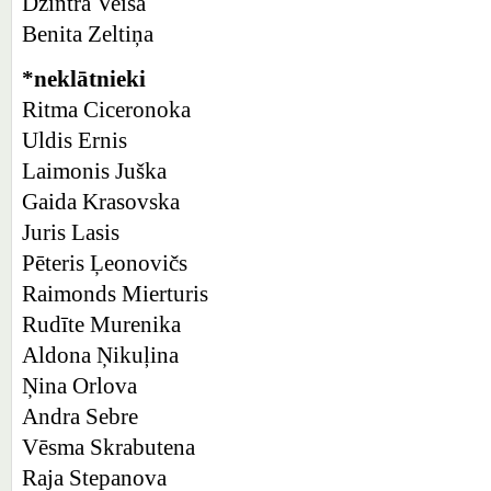
Dzintra Veisa
Benita Zeltiņa
*neklātnieki
Ritma Ciceronoka
Uldis Ernis
Laimonis Juška
Gaida Krasovska
Juris Lasis
Pēteris Ļeonovičs
Raimonds Mierturis
Rudīte Murenika
Aldona Ņikuļina
Ņina Orlova
Andra Sebre
Vēsma Skrabutena
Raja Stepanova