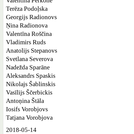
Valentīna Pērkone
Terēza Podoļska
Georgijs Radionovs
Ņina Radionova
Valentīna Roščina
Vladimirs Ruds
Anatolijs Stepanovs
Svetlana Severova
Nadežda Sparāne
Aleksandrs Spaskis
Nikolajs Šablinskis
Vasīlijs Ščerbickis
Antoņina Štāla
Iosifs Vorobjovs
Tatjana Vorobjova
2018-05-14