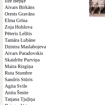
Ilze Beņķe
Aivars Birkāns
Orests Gravāns
Elma Grīna
Zoja Hohlova
Pēteris Lelītis
Tamāra Lubāne
Dzintra Maslabojeva
Aivars Paradovskis
Skaidrīte Purviņa
Maira Rizgiņa
Ruta Stumbre
Sandris Stūris
Agita Svile
Anita Šmite
Tatjana Tjuļiņa