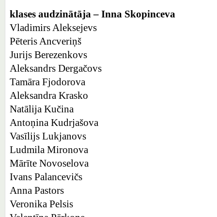
klases audzinātāja – Inna Skopinceva
Vladimirs Aleksejevs
Pēteris Ancveriņš
Jurijs Berezenkovs
Aleksandrs Dergačovs
Tamāra Fjodorova
Aleksandra Krasko
Natālija Kučina
Antoņina Kudrjašova
Vasīlijs Lukjanovs
Ludmila Mironova
Mārīte Novoselova
Ivans Palancevičs
Anna Pastors
Veronika Pelsis