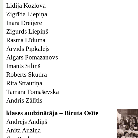
Lidija Kozlova
Zigrīda Liepiņa
Ināra Dreijere
Zigurds Liepiņš
Rasma Līduma
Arvīds Pīpkalējs
Aigars Pomazanovs
Imants Siliņš
Roberts Skudra
Rita Strautiņa
Tamāra Tomaševska
Andris Zālītis
klases audzinātāja – Biruta Osīte
Andrejs Andiņš
Anita Auziņa