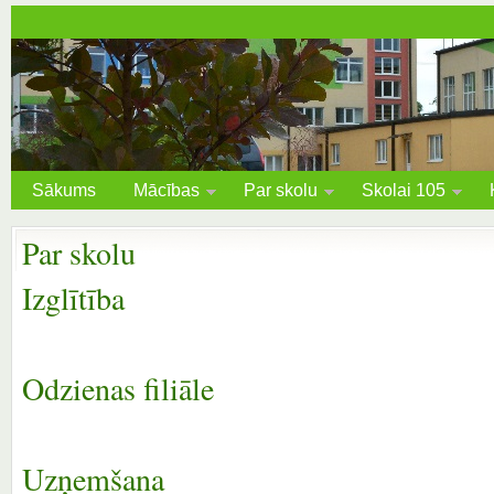
Sākums
Mācības
Par skolu
Skolai 105
Par skolu
Izglītība
Odzienas filiāle
Uzņemšana