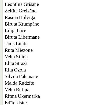
Leontīna Grišāne
Zeltīte Greizāne
Rasma Holviga
Biruta Krumpāne
Lilija Lāce
Biruta Libermane
Jānis Linde
Ruta Miezone
Velta Siliņa
Elita Straža
Rita Ozola
Silvija Palcmane
Malda Rudzīte
Velta Rūtiņa
Ritma Ukermarka
Edīte Usīte