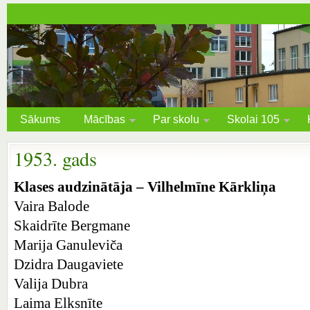
Sākums
Mācības
Par skolu
Skolai 105
1953. gads
Klases audzinātāja – Vilhelmīne Kārkliņa
Vaira Balode
Skaidrīte Bergmane
Marija Ganuleviča
Dzidra Daugaviete
Valija Dubra
Laima Elksnīte