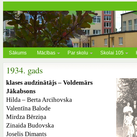
Sākums
Mācības
Par skolu
Skolai 105
1934. gads
klases audzinātājs – Voldemārs
Jākabsons
Hilda – Berta Arcihovska
Valentīna Balode
Mirdza Bērziņa
Zinaida Budovska
Joselis Dimants