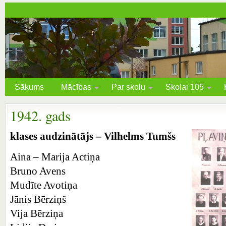
Sākums
Mācības
Par skolu
Skolai 105
1942. gads
klases audzinātājs – Vilhelms Tumšs
Aina – Marija Actiņa
Bruno Avens
Mudīte Avotiņa
Jānis Bērziņš
Vija Bērziņa