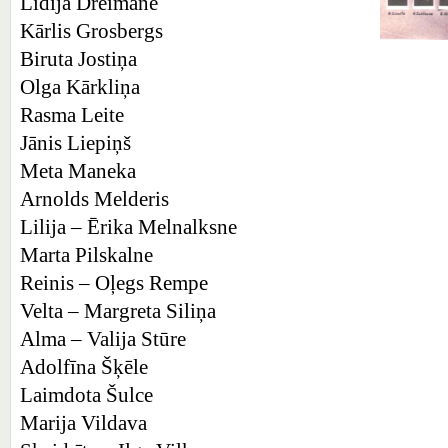
Lidija Dreimane
Kārlis Grosbergs
Biruta Jostiņa
Olga Kārkliņa
Rasma Leite
Jānis Liepiņš
Meta Maneka
Arnolds Melderis
Lilija – Ērika Melnalksne
Marta Pilskalne
Reinis – Oļegs Rempe
Velta – Margreta Siliņa
Alma – Valija Stūre
Adolfīna Šķēle
Laimdota Šulce
Marija Vildava