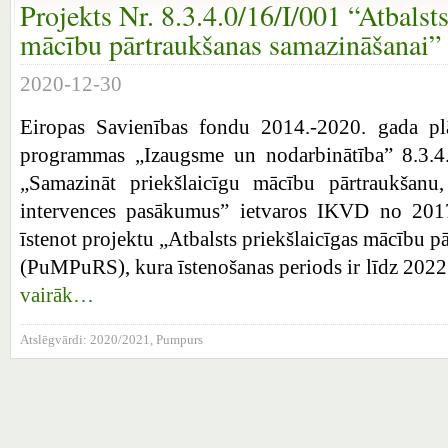
Projekts Nr. 8.3.4.0/16/I/001 “Atbalsts
mācību pārtraukšanas samazināšanai”
2020-12-30
Eiropas Savienības fondu 2014.-2020. gada pl
programmas „Izaugsme un nodarbinātība” 8.3.4. 
„Samazināt priekšlaicīgu mācību pārtraukšanu,
intervences pasākumus” ietvaros IKVD no 2017
īstenot projektu „Atbalsts priekšlaicīgas mācību 
(PuMPuRS), kura īstenošanas periods ir līdz 202
vairāk…
Atslēgvārdi:
2020/2021
,
Pumpurs