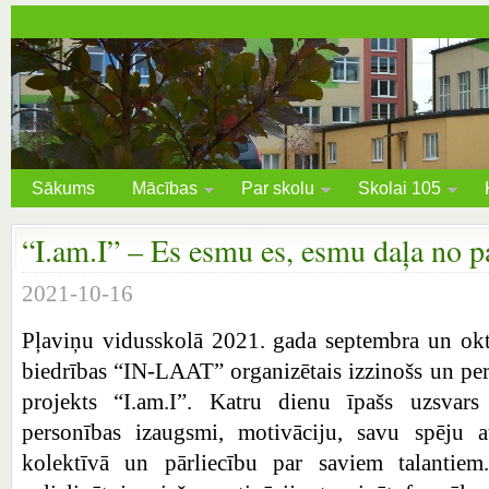
Sākums
Mācības
Par skolu
Skolai 105
“I.am.I” – Es esmu es, esmu daļa no p
2021-10-16
Pļaviņu vidusskolā 2021. gada septembra un okt
biedrības “IN-LAAT” organizētais izzinošs un pe
projekts “I.am.I”. Katru dienu īpašs uzsvars
personības izaugsmi, motivāciju, savu spēju at
kolektīvā un pārliecību par saviem talantiem