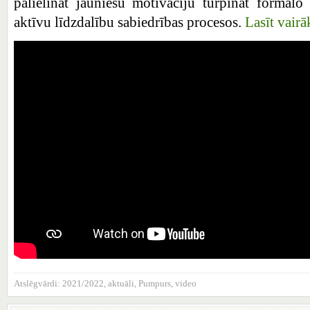
palielināt jauniešu motivāciju turpināt formālo
aktīvu līdzdalību sabiedrības procesos.
Lasīt vair
Atslēgvārdi:
2021/2022
,
aktuāli
,
Pumpurs
,
video