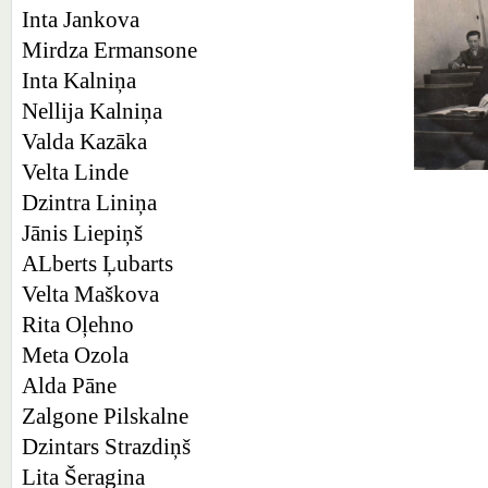
Inta Jankova
Mirdza Ermansone
Inta Kalniņa
Nellija Kalniņa
Valda Kazāka
Velta Linde
Dzintra Liniņa
Jānis Liepiņš
ALberts Ļubarts
Velta Maškova
Rita Oļehno
Meta Ozola
Alda Pāne
Zalgone Pilskalne
Dzintars Strazdiņš
Lita Šeragina