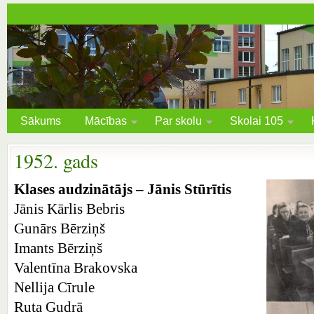
Sākums
Mācības
Par skolu
Skolai 105
1952. gads
Klases audzinātājs – Jānis Stūrītis
Jānis Kārlis Bebris
Gunārs Bērziņš
Imants Bērziņš
Valentīna Brakovska
Nellija Cīrule
Ruta Gudrā