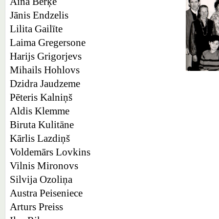
Aina Berķe
Jānis Endzelis
Lilita Gailīte
Laima Gregersone
Harijs Grigorjevs
Mihails Hohlovs
Dzidra Jaudzeme
Pēteris Kalniņš
Aldis Klemme
Biruta Kulitāne
Kārlis Lazdiņš
Voldemārs Lovkins
Vilnis Mironovs
Silvija Ozoliņa
Austra Peiseniece
Arturs Preiss