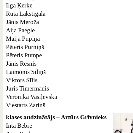
Ilga Ķerķe
Ruta Lakstīgala
Jānis Meroža
Aija Paegle
Maija Pupiņa
Pēteris Purniņš
Pēteris Pumpe
Jānis Resnis
Laimonis Siliņš
Viktors Sīlis
Juris Timermanis
Veronika Vasiļevska
Viestarts Zariņš
klases audzinātājs – Artūrs Grīvnieks
Inta Bebre