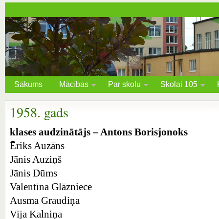
Sākums
Mācības
Par skolu
Skolai 105
1958. gads
klases audzinātājs – Antons Borisjonoks
Ēriks Auzāns
Jānis Auziņš
Jānis Dūms
Valentīna Glāzniece
Ausma Graudiņa
Vija Kalniņa