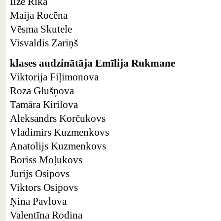
Ilze Rika
Maija Rocēna
Vēsma Skutele
Visvaldis Zariņš
klases audzinātāja Emīlija Rukmane
Viktorija Fiļimonova
Roza Glušņova
Tamāra Kirilova
Aleksandrs Korčukovs
Vladimirs Kuzmenkovs
Anatolijs Kuzmenkovs
Boriss Moļukovs
Jurijs Osipovs
Viktors Osipovs
Ņina Pavlova
Valentīna Rodina