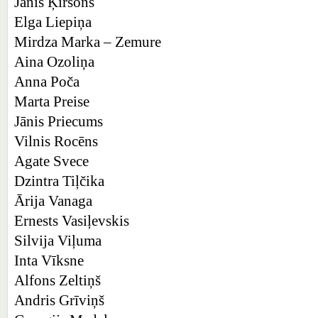
Jānis Ķirsons
Elga Liepiņa
Mirdza Marka – Zemure
Aina Ozoliņa
Anna Poča
Marta Preise
Jānis Priecums
Vilnis Rocēns
Agate Svece
Dzintra Tiļčika
Ārija Vanaga
Ernests Vasiļevskis
Silvija Viļuma
Inta Vīksne
Alfons Zeltiņš
Andris Grīviņš