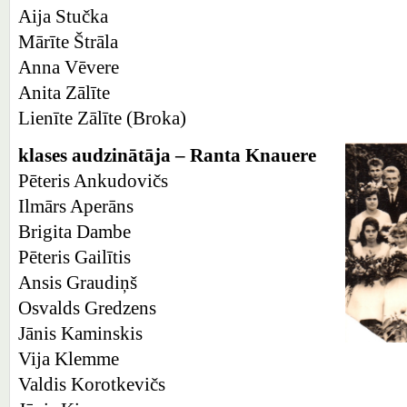
Aija Stučka
Mārīte Štrāla
Anna Vēvere
Anita Zālīte
Lienīte Zālīte (Broka)
klases audzinātāja – Ranta Knauere
Pēteris Ankudovičs
Ilmārs Aperāns
Brigita Dambe
Pēteris Gailītis
Ansis Graudiņš
Osvalds Gredzens
Jānis Kaminskis
Vija Klemme
Valdis Korotkevičs