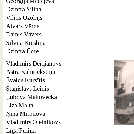
Georgijs Medeļevs
Dzintra Siliņa
Vilnis Ozoliņš
Aivars Vārna
Dainis Vāvers
Silvija Krēsliņa
Dzintra Ūdre
Vladimirs Demjanovs
Astra Kalnriekstiņa
Ēvalds Kursītis
Staņislavs Leinis
Ļubova Makovecka
Liza Malta
Ņina Mironova
Vladimirs Oleiņikovs
Līga Puliņa