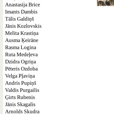
Anastasija Brice
Imants Dambis
Tālis Galdiņš
Jānis Kozlovskis
Melita Krastiņa
Ausma Ķeirāne
Rasma Logina
Ruta Medeļeva
Dzidra Ogriņa
Pēteris Ozdoba
Velga Pļaviņa
Andris Pupiņš
Valdis Purgailis
Ģirts Rubenis
Jānis Skagalis
Arnolds Skudra