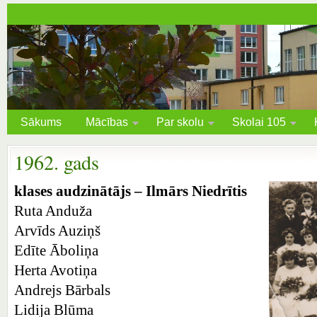
Sākums
Mācības
Par skolu
Skolai 105
1962. gads
klases audzinātājs – Ilmārs Niedrītis
Ruta Anduža
Arvīds Auziņš
Edīte Āboliņa
Herta Avotiņa
Andrejs Bārbals
Lidija Blūma