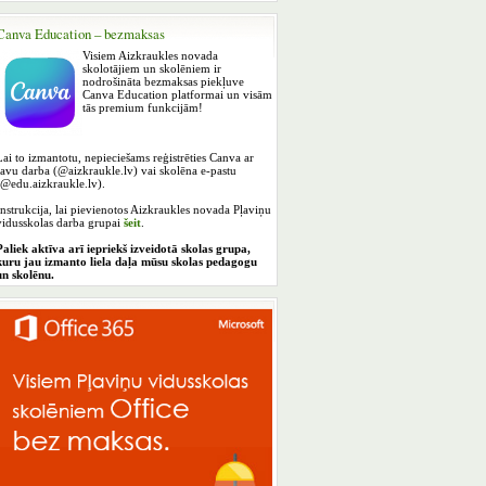
Canva Education – bezmaksas
Visiem Aizkraukles novada
skolotājiem un skolēniem ir
nodrošināta bezmaksas piekļuve
Canva Education platformai un visām
tās premium funkcijām!
Lai to izmantotu, nepieciešams reģistrēties Canva ar
savu darba (@aizkraukle.lv) vai skolēna e-pastu
(@edu.aizkraukle.lv).
Instrukcija, lai pievienotos Aizkraukles novada Pļaviņu
vidusskolas darba grupai
šeit
.
Paliek aktīva arī iepriekš izveidotā skolas grupa,
kuru jau izmanto liela daļa mūsu skolas pedagogu
un skolēnu.