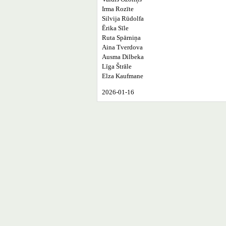
Irma Rozīte
Silvija Rūdolfa
Ērika Sīle
Ruta Spārniņa
Aina Tverdova
Ausma Dilbeka
Līga Štrāle
Elza Kaufmane
2026-01-16