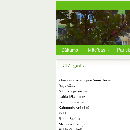
Sākums
Mācības
Par sk
1947. gads
klases audzinātāja – Anna Tursa
Ārija Cāne
Albīns Jēgermanis
Gaida Jēkabsone
Irēna Jermakova
Raimonds Krūmiņš
Valda Laurāne
Biruta Ziediņa
Mirjama Ozoliņa
Valdis Ozoliņš