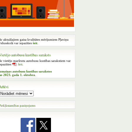
Ar aktuālajiem gaisa kvalitātes mērījumiem Pļaviņu
vidusskolā var iepazīties
šeit
.
Vietējo autobusu kustības saraksts
Ar vietējo maršrutu autobusu kustības sarakstiem var
iepazīties
šeit
.
Izmaiņas autobusu kustības sarakstos
no 2023. gada 1. oktobra
.
Arhīvi
Piekļūstamības paziņojums