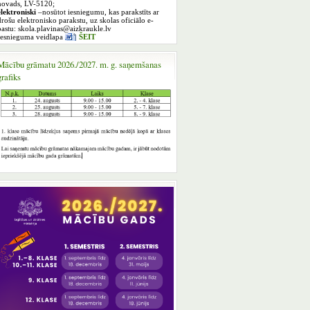
novads, LV-5120;
elektroniski
–nosūtot iesniegumu, kas parakstīts ar
drošu elektronisko parakstu, uz skolas oficiālo e-
pastu: skola.plavinas@aizkraukle.lv
Iesnieguma veidlapa
ŠEIT
Mācību grāmatu 2026./2027. m. g. saņemšanas
grafiks