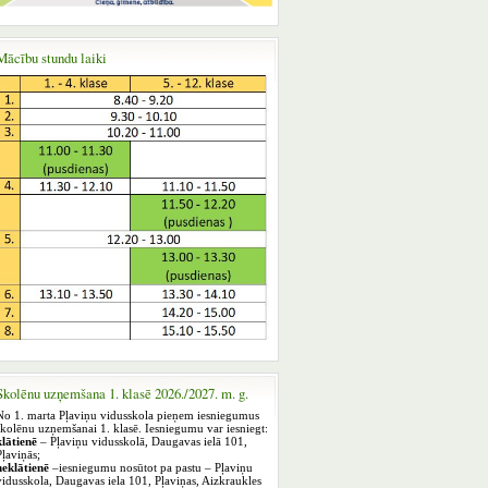
Mācību stundu laiki
Skolēnu uzņemšana 1. klasē 2026./2027. m. g.
No 1. marta Pļaviņu vidusskola pieņem iesniegumus
skolēnu uzņemšanai 1. klasē. Iesniegumu var iesniegt:
klātienē
– Pļaviņu vidusskolā, Daugavas ielā 101,
Pļaviņās;
neklātienē
–iesniegumu nosūtot pa pastu – Pļaviņu
vidusskola, Daugavas iela 101, Pļaviņas, Aizkraukles