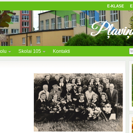
E-KLASE
E
olu
Skolai 105
Kontakti