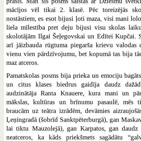
prasīs. Man šis posms saistās ar Dziesmu svētk
mācījos vēl tikai 2. klasē. Pēc toreizējās sk
nostāstiem, es esot bijusi ļoti maza, visi mani lolo
liela mīlestība pret deju bijusi visu skolas laik
skolotājām Ilgai Šeļegovskai un Edītei Kupčai. 
arī jāizbauda rūgtuma piegarša krievu valodas 
vienu vien pārdzīvojumu, bet kopumā tas bija t
maz atceros.
Pamatskolas posms bija prieka un emociju bagāts, 
un citus klases biedrus gaidīja daudz dažādu
audzinātāja Ranta Knauere, kura mani un pārē
mākslas, kultūras un brīnumu pasaulē, mēs ti
braucām uz teātra izrādēm, devāmies aizraujošā
Ļeņingradā (šobrīd Sanktpēterburgā), gan Maskavā 
lai tiktu Mauzolejā), gan Karpatos, gan daudz 
neatceros, ka kāds priekšmets sagādātu “galv