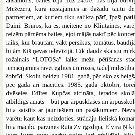
ansamblis, balles bija līdz 24.00. Tas bija burvī
Mežezerā, kurā uzstājāmies ar dažādu tautu d
partneriem, ar kuriem tiku salikta pārī, īpaši pati
Daini. Brīnos, kā es, meitene no Klintaines, varē
reizēm pārņēma bailes, ejot mājās naktī pēc konce
laiks, kur braucām vākt persikus, tomātus, baudī
bijām Kišiņevas televīzijā. Cik daudz skaistu mir
rožainais “LOTOSa” laiks mežu pētīšanas stac
iemācījāmies ravēt eglītes un rozes, tādēļ mīlestība 
šobrīd. Skolu beidzu 1981. gadā, pēc skolas beigša
pēc gada arī mācīties. 1985. gada oktobrī, tore
dvēseles Edītes Kupčas aicināta, ierados skolā
atbildīgs amats – būt par ārpusklases un ārpusskol
bija saistīts ar jauniešiem un pasākumiem. Nevi
varētu kaut kas neizdoties, strādāju lieliskā koma
bija mācību pārzines Ruta Zvirgzdiņa, Elvīra Ņiki