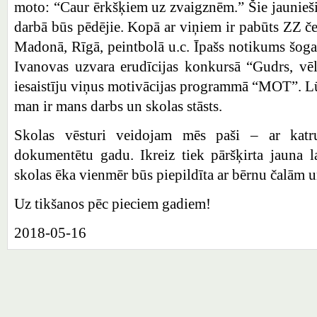
moto: “Caur ērkšķiem uz zvaigznēm.” Šie jaunieš
darbā būs pēdējie. Kopā ar viņiem ir pabūts ZZ če
Madonā, Rīgā, peintbolā u.c. Īpašs notikums šog
Ivanovas uzvara erudīcijas konkursā “Gudrs, vē
iesaistīju viņus motivācijas programmā “MOT”. Lū
man ir mans darbs un skolas stāsts.
Skolas vēsturi veidojam mēs paši – ar kat
dokumentētu gadu. Ikreiz tiek pāršķirta jauna 
skolas ēka vienmēr būs piepildīta ar bērnu čalām 
Uz tikšanos pēc pieciem gadiem!
2018-05-16