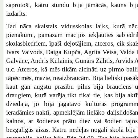
saprotoši, katru stundu bija jāmācās, kauns bij
izdarīts.
Tad nāca skaistais vidusskolas laiks, kurā nāc
pienākumi, pamazām mācījos iekļauties sabiedrī
skolasbiedriem, īpaši dejotājiem, atceros, cik ska
Ivars Vaivods, Daiga Kupča, Agrita Veisa, Valda
Galvāne, Andris Kūlainis, Gunārs Zālītis, Arvīds 
u.c. Atceros, kā mēs tikām aicināti uz pirmo ball
tāpēc mēs, mazie, neaizbraucām. Bija lieliski pasā
kaut gan augstu prasību pilns bija brauciens 
draugiem, kurā varēja tikt tikai tie, kas bija aktī
dziedāja, jo bija jāgatavo kultūras program
ieradāmies naktī, apmeklējām lielāko daiļslido
kalnos, ar šodienas prātu diez vai šodien tajo
bezgalīgās aizas. Katru nedēļas nogali skolā bija 