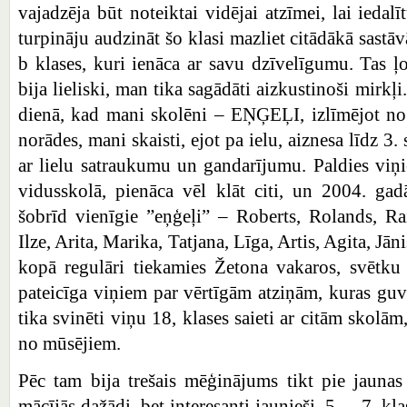
vajadzēja būt noteiktai vidējai atzīmei, lai iedalī
turpināju audzināt šo klasi mazliet citādākā sastāv
b klases, kuri ienāca ar savu dzīvelīgumu. Tas ļo
bija lieliski, man tika sagādāti aizkustinoši mirkļi
dienā, kad mani skolēni – EŅĢEĻI, izlīmējot no
norādes, mani skaisti, ejot pa ielu, aiznesa līdz 3
ar lielu satraukumu un gandarījumu. Paldies viņ
vidusskolā, pienāca vēl klāt citi, un 2004. ga
šobrīd vienīgie ”eņģeļi” – Roberts, Rolands, Rai
Ilze, Arita, Marika, Tatjana, Līga, Artis, Agita, Jān
kopā regulāri tiekamies Žetona vakaros, svētku
pateicīga viņiem par vērtīgām atziņām, kuras guv
tika svinēti viņu 18, klases saieti ar citām skolā
no mūsējiem.
Pēc tam bija trešais mēģinājums tikt pie jaunas 
mācījās dažādi, bet interesanti jaunieši. 5. – 7. k