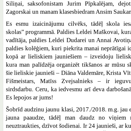
Siliņai, saksofonistam Jurim Pīpkalējam, dejo
Zagorskai un manam klasesbiedram Ansim Sauka
Es esmu izaicinājumu cilvēks, tādēļ skola iesa
skolas” programmā. Paldies Leldei Maškovai, kur
vadītāja, paldies Leldei Dudarei un Annai Avoti
paldies kolēģiem, kuri piekrita manai neprātīgai id
kopā ar lieliskiem jauniešiem – izveidoju lielis
kura man palīdzēja organizēt tikšanos ar mūsu s
šie lieliskie jaunieši – Diāna Valdemāre, Krista V
Fišmeistars, Matīss Zvejsalnieks – ir ieguvu
sirdsdarbu. Ceru, ka iedvesmu arī deva darbošanā
Es lepojos ar jums!
Šobrīd audzinu jaunu klasi, 2017./2018. m.g. jau es
jauna paaudze, tādēļ man daudz no viņiem n
neuztraukties, dzīvot šodienai. Ir 24 jaunieši, ar 