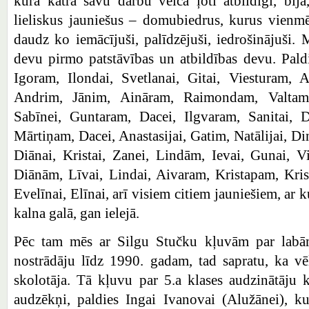
kura katra savu darbu veica ļoti atbildīgi, bij
lieliskus jauniešus – domubiedrus, kurus vienmē
daudz ko iemācījuši, palīdzējuši, iedrošinājuši. 
devu pirmo patstāvības un atbildības devu. Paldie
Igoram, Ilondai, Svetlanai, Gitai, Viesturam, A
Andrim, Jānim, Aināram, Raimondam, Valtam,
Sabīnei, Guntaram, Dacei, Ilgvaram, Sanitai, 
Mārtiņam, Dacei, Anastasijai, Gatim, Natālijai, Din
Diānai, Kristai, Zanei, Lindām, Ievai, Gunai, V
Diānām, Līvai, Lindai, Aivaram, Kristapam, Krist
Evelīnai, Elīnai, arī visiem citiem jauniešiem, ar
kalna galā, gan ielejā.
Pēc tam mēs ar Silgu Stučku kļuvām par labā
nostrādāju līdz 1990. gadam, tad sapratu, ka vē
skolotāja. Tā kļuvu par 5.a klases audzinātāju kl
audzēkņi, paldies Ingai Ivanovai (Alužānei), ku