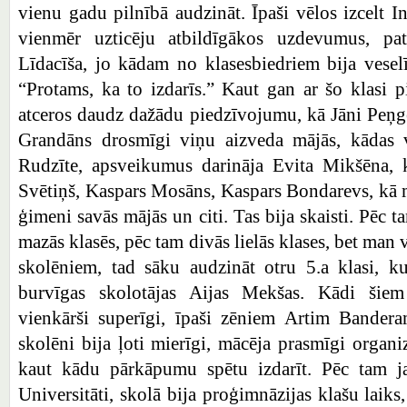
vienu gadu pilnībā audzināt. Īpaši vēlos izcelt I
vienmēr uzticēju atbildīgākos uzdevumus, pat
Līdacīša, jo kādam no klasesbiedriem bija vesel
“Protams, ka to izdarīs.” Kaut gan ar šo klasi pi
atceros daudz dažādu piedzīvojumu, kā Jāni Peņg
Grandāns drosmīgi viņu aizveda mājās, kādas v
Rudzīte, apsveikumus darināja Evita Mikšēna, k
Svētiņš, Kaspars Mosāns, Kaspars Bondarevs, kā 
ģimeni savās mājās un citi. Tas bija skaisti. Pēc tam
mazās klasēs, pēc tam divās lielās klases, bet man v
skolēniem, tad sāku audzināt otru 5.a klasi,
burvīgas skolotājas Aijas Mekšas. Kādi šiem 
vienkārši superīgi, īpaši zēniem Artim Bande
skolēni bija ļoti mierīgi, mācēja prasmīgi organi
kaut kādu pārkāpumu spētu izdarīt. Pēc tam ja
Universitāti, skolā bija proģimnāzijas klašu laik