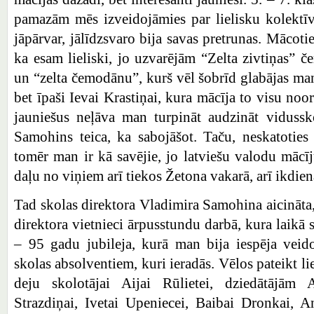
pamazām mēs izveidojāmies par lielisku kolektīv
jāpārvar, jālīdzsvaro bija savas pretrunas. Mācotie
ka esam lieliski, jo uzvarējām “Zelta zivtiņas” č
un “zelta čemodānu”, kurš vēl šobrīd glabājas man
bet īpaši Ievai Krastiņai, kura mācīja to visu noor
jauniešus neļāva man turpināt audzināt vidussko
Samohins teica, ka sabojāšot. Taču, neskatotie
tomēr man ir kā savējie, jo latviešu valodu mācīj
daļu no viņiem arī tiekos Žetona vakarā, arī ikdien
Tad skolas direktora Vladimira Samohina aicināta,
direktora vietnieci ārpusstundu darbā, kura laikā s
– 95 gadu jubileja, kurā man bija iespēja veid
skolas absolventiem, kuri ieradās. Vēlos pateikt li
deju skolotājai Aijai Rūlietei, dziedātājām A
Strazdiņai, Ivetai Upeniecei, Baibai Dronkai, An