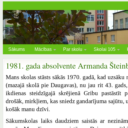
Sākums
Mācības
Par skolu
Skolai 105
1981. gada absolvente Armanda Štein
Mans skolas stāsts sākās 1970. gadā, kad uzsāku
(mazajā skolā pie Daugavas), nu jau rit 43. gads
ikdienas steidzīgajā skrējienā Gribu pastāstīt 
drošāk, mirkļiem, kas sniedz gandarījuma sajūtu, 
košāk manu dzīvi.
Sākumskolas laiks daudziem saistās ar nezinām