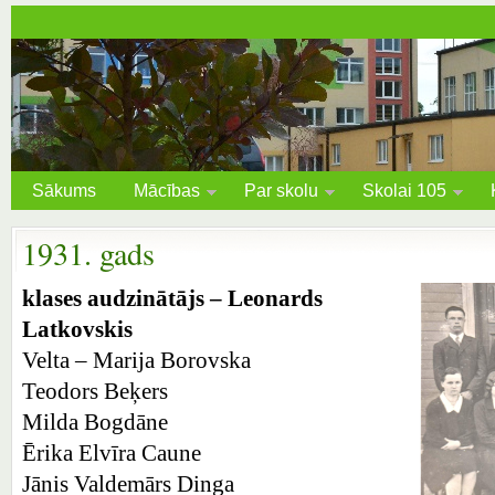
Sākums
Mācības
Par skolu
Skolai 105
1931. gads
klases audzinātājs – Leonards
Latkovskis
Velta – Marija Borovska
Teodors Beķers
Milda Bogdāne
Ērika Elvīra Caune
Jānis Valdemārs Dinga