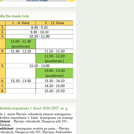
Mācību stundu laiki
Skolēnu uzņemšana 1. klasē 2026./2027. m. g.
No 1. marta Pļaviņu vidusskola pieņem iesniegumus
skolēnu uzņemšanai 1. klasē. Iesniegumu var iesniegt:
klātienē
– Pļaviņu vidusskolā, Daugavas ielā 101,
Pļaviņās;
neklātienē
–iesniegumu nosūtot pa pastu – Pļaviņu
vidusskola, Daugavas iela 101, Pļaviņas, Aizkraukles