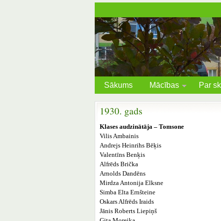
Sākums
Mācības
Par sk
1930. gads
Klases audzinātāja – Tomsone
Vilis Ambainis
Andrejs Heinrihs Bēķis
Valentīns Benķis
Alfrēds Brička
Arnolds Dandēns
Mirdza Antonija Elksne
Simba Elta Ernšteine
Oskars Alfrēds Iraids
Jānis Roberts Liepiņš
Gita Moreika