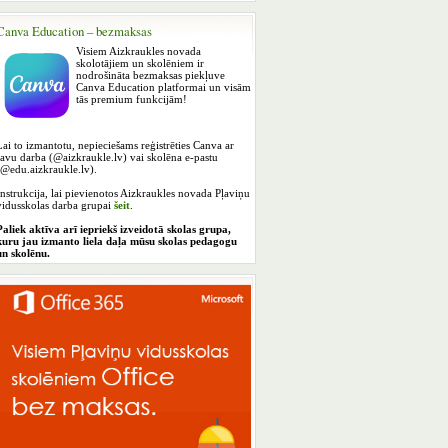
Canva Education – bezmaksas
Visiem Aizkraukles novada
skolotājiem un skolēniem ir
nodrošināta bezmaksas piekļuve
Canva Education platformai un visām
tās premium funkcijām!
Lai to izmantotu, nepieciešams reģistrēties Canva ar
savu darba (@aizkraukle.lv) vai skolēna e-pastu
(@edu.aizkraukle.lv).
Instrukcija, lai pievienotos Aizkraukles novada Pļaviņu
vidusskolas darba grupai
šeit
.
Paliek aktīva arī iepriekš izveidotā skolas grupa,
kuru jau izmanto liela daļa mūsu skolas pedagogu
un skolēnu.