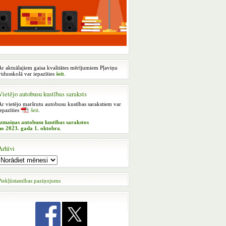
Ar aktuālajiem gaisa kvalitātes mērījumiem Pļaviņu
vidusskolā var iepazīties
šeit
.
Vietējo autobusu kustības saraksts
Ar vietējo maršrutu autobusu kustības sarakstiem var
iepazīties
šeit
.
Izmaiņas autobusu kustības sarakstos
no 2023. gada 1. oktobra
.
Arhīvi
Piekļūstamības paziņojums