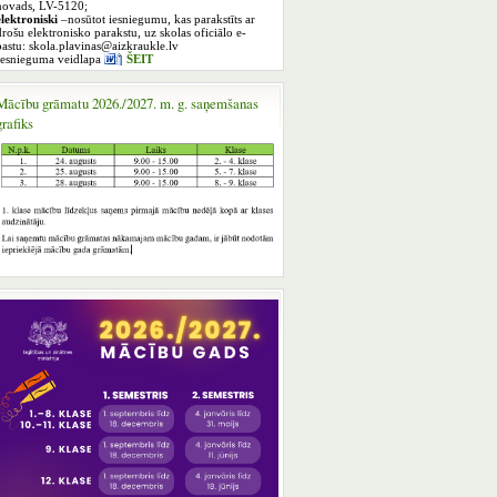
novads, LV-5120;
elektroniski
–nosūtot iesniegumu, kas parakstīts ar
drošu elektronisko parakstu, uz skolas oficiālo e-
pastu: skola.plavinas@aizkraukle.lv
Iesnieguma veidlapa
ŠEIT
Mācību grāmatu 2026./2027. m. g. saņemšanas
grafiks