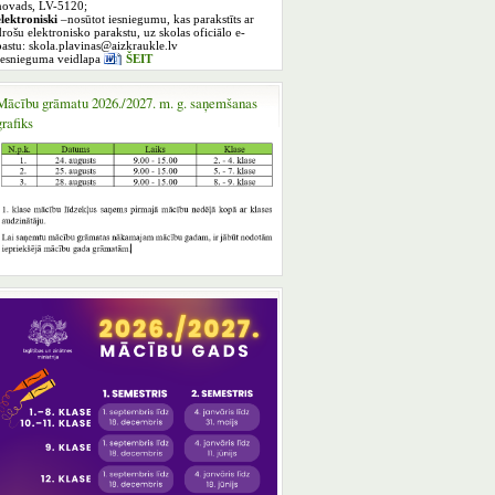
novads, LV-5120;
elektroniski
–nosūtot iesniegumu, kas parakstīts ar
drošu elektronisko parakstu, uz skolas oficiālo e-
pastu: skola.plavinas@aizkraukle.lv
Iesnieguma veidlapa
ŠEIT
Mācību grāmatu 2026./2027. m. g. saņemšanas
grafiks