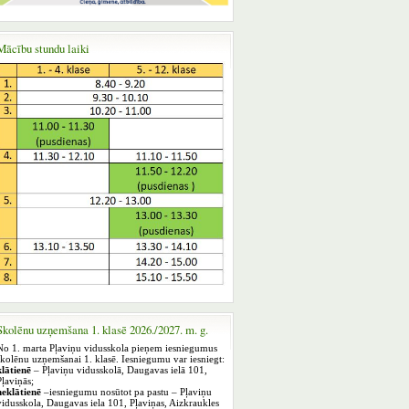
Mācību stundu laiki
Skolēnu uzņemšana 1. klasē 2026./2027. m. g.
No 1. marta Pļaviņu vidusskola pieņem iesniegumus
skolēnu uzņemšanai 1. klasē. Iesniegumu var iesniegt:
klātienē
– Pļaviņu vidusskolā, Daugavas ielā 101,
Pļaviņās;
neklātienē
–iesniegumu nosūtot pa pastu – Pļaviņu
vidusskola, Daugavas iela 101, Pļaviņas, Aizkraukles