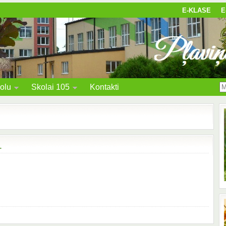
E-KLASE
E
olu
Skolai 105
Kontakti
.