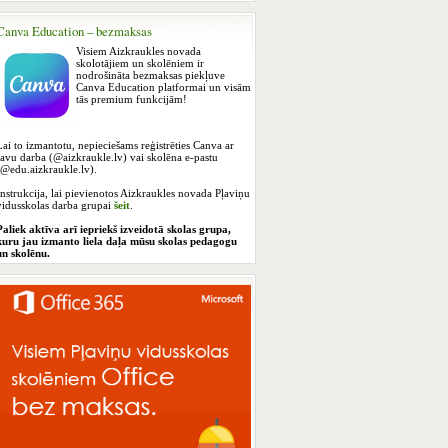
Canva Education – bezmaksas
Visiem Aizkraukles novada
skolotājiem un skolēniem ir
nodrošināta bezmaksas piekļuve
Canva Education platformai un visām
tās premium funkcijām!
Lai to izmantotu, nepieciešams reģistrēties Canva ar
savu darba (@aizkraukle.lv) vai skolēna e-pastu
(@edu.aizkraukle.lv).
Instrukcija, lai pievienotos Aizkraukles novada Pļaviņu
vidusskolas darba grupai
šeit
.
Paliek aktīva arī iepriekš izveidotā skolas grupa,
kuru jau izmanto liela daļa mūsu skolas pedagogu
un skolēnu.