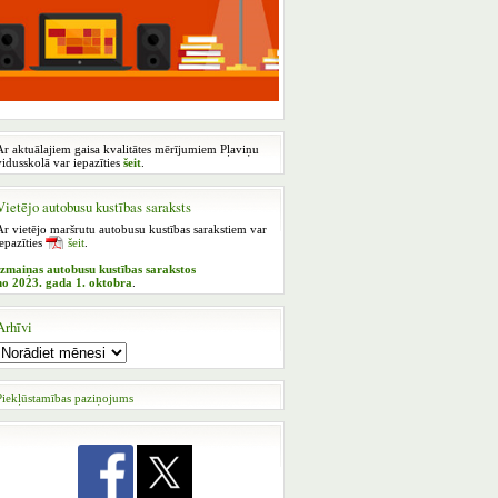
Ar aktuālajiem gaisa kvalitātes mērījumiem Pļaviņu
vidusskolā var iepazīties
šeit
.
Vietējo autobusu kustības saraksts
Ar vietējo maršrutu autobusu kustības sarakstiem var
iepazīties
šeit
.
Izmaiņas autobusu kustības sarakstos
no 2023. gada 1. oktobra
.
Arhīvi
Piekļūstamības paziņojums