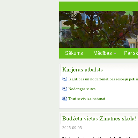
Sākums
Mācības
Par sk
Karjeras atbalsts
Izglītības un nodarbinātības iespēju pētī
Noderīgas saites
Testi sevis izzināšanai
Budžeta vietas Zinātnes skolā!
2025-09-05