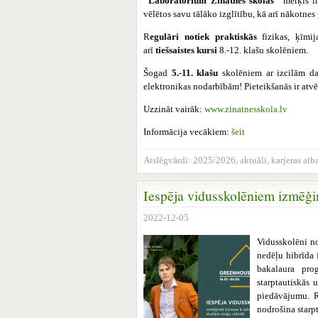
“Laboratorium Zinātnes skolas”
mērķis ir
vēlētos savu tālāko izglītību, kā arī nākotnes
R
egulāri notiek praktiskās
fizikas, ķīmi
arī
tiešsaistes kursi
8.-12. klašu skolēniem.
Šogad
5.-11. klašu
skolēniem ar izcilām d
elektronikas nodarbībām! Pieteikšanās ir atvē
Uzzināt vairāk:
www.zinatnesskola.lv
Informācija vecākiem:
šeit
Atslēgvārdi:
2025/2026
,
aktuāli
,
karjeras atba
Iespēja vidusskolēniem izmēģin
2022-12-05
Vidusskolēni no
nedēļu hibrīda
bakalaura pro
starptautiskās 
piedāvājumu. R
nodrošina starp