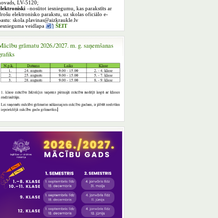
novads, LV-5120;
elektroniski
–nosūtot iesniegumu, kas parakstīts ar
drošu elektronisko parakstu, uz skolas oficiālo e-
pastu: skola.plavinas@aizkraukle.lv
Iesnieguma veidlapa
ŠEIT
Mācību grāmatu 2026./2027. m. g. saņemšanas
grafiks