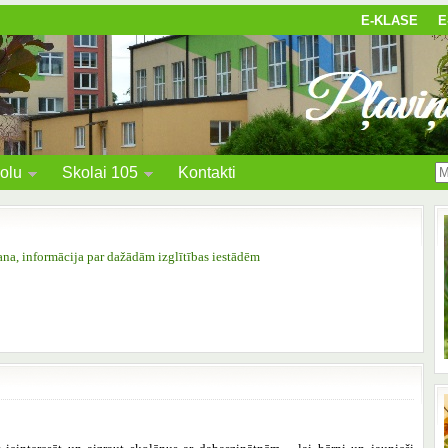
E-KLASE
E
olu
Skolai 105
Kontakti
šana, informācija par dažādām izglītības iestādēm