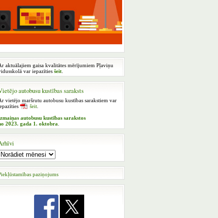
Ar aktuālajiem gaisa kvalitātes mērījumiem Pļaviņu
vidusskolā var iepazīties
šeit
.
Vietējo autobusu kustības saraksts
Ar vietējo maršrutu autobusu kustības sarakstiem var
iepazīties
šeit
.
Izmaiņas autobusu kustības sarakstos
no 2023. gada 1. oktobra
.
Arhīvi
Piekļūstamības paziņojums