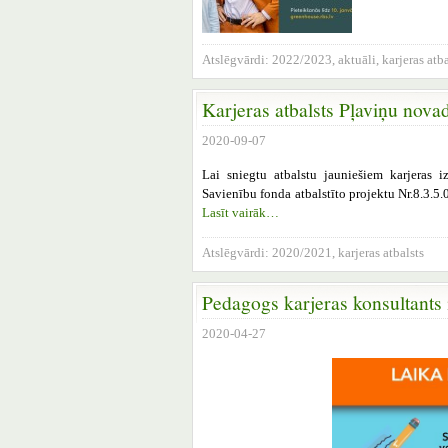
Atslēgvārdi:
2022/2023
,
aktuāli
,
karjeras atba
Karjeras atbalsts Pļaviņu nova
2020-09-07
Lai sniegtu atbalstu jauniešiem karjeras 
Savienību fonda atbalstīto projektu Nr.8.3.5.0
Lasīt vairāk…
Atslēgvārdi:
2020/2021
,
karjeras atbalsts
Pedagogs karjeras konsultants 
2020-04-27