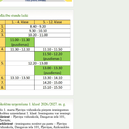
Mācību stundu laiki
Skolēnu uzņemšana 1. klasē 2026./2027. m. g.
No 1. marta Pļaviņu vidusskola pieņem iesniegumus
skolēnu uzņemšanai 1. klasē. Iesniegumu var iesniegt:
klātienē
– Pļaviņu vidusskolā, Daugavas ielā 101,
Pļaviņās;
neklātienē
–iesniegumu nosūtot pa pastu – Pļaviņu
vidusskola, Daugavas iela 101, Pļaviņas, Aizkraukles