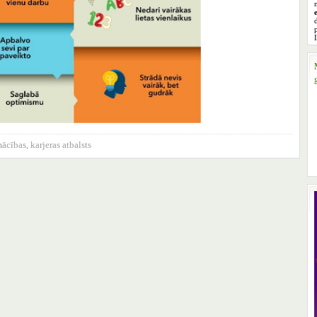
mācības
,
karjeras atbalsts