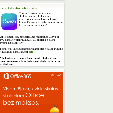
Canva Education – bezmaksas
Visiem Aizkraukles novada
skolotājiem un skolēniem ir
nodrošināta bezmaksas piekļuve
Canva Education platformai un visām
tās premium funkcijām!
Lai to izmantotu, nepieciešams reģistrēties Canva ar
savu darba (@aizkraukle.lv) vai skolēna e-pastu
(@edu.aizkraukle.lv).
Instrukcija, lai pievienotos Aizkraukles novada Pļaviņu
vidusskolas darba grupai
šeit
.
Paliek aktīva arī iepriekš izveidotā skolas grupa,
kuru jau izmanto liela daļa mūsu skolas pedagogu
un skolēnu.