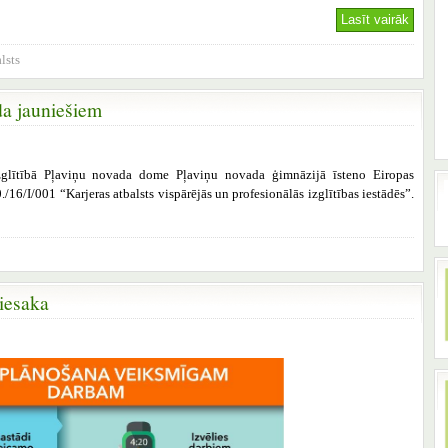
Lasīt vairāk
lsts
da jauniešiem
izglītībā Pļaviņu novada dome Pļaviņu novada ģimnāzijā īsteno Eiropas
./16/I/001 “Karjeras atbalsts vispārējās un profesionālās izglītības iestādēs”.
iesaka