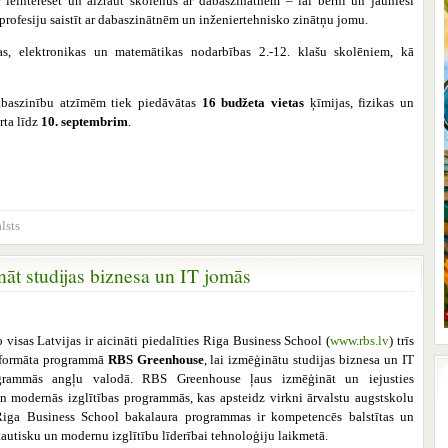
 ieinteresēt un aizraut skolēnus ar dabaszinātnēm – lai bērni un jaunieši
 profesiju saistīt ar dabaszinātnēm un inženiertehnisko zinātņu jomu.
jas, elektronikas un matemātikas nodarbības 2.-12. klašu skolēniem, kā
abaszinību atzīmēm tiek piedāvātas
16 budžeta vietas
ķīmijas, fizikas un
rta līdz
10. septembrim
.
lsts
āt studijas biznesa un IT jomās
 visas Latvijas ir aicināti piedalīties Riga Business School (
www.rbs.lv
) trīs
 formāta programmā
RBS Greenhouse
, lai izmēģinātu studijas biznesa un IT
grammās angļu valodā. RBS Greenhouse ļaus izmēģināt un iejusties
un modernās izglītības programmās, kas apsteidz virkni ārvalstu augstskolu
iga Business School bakalaura programmas ir kompetencēs balstītas un
tautisku un modernu izglītību līderībai tehnoloģiju laikmetā.