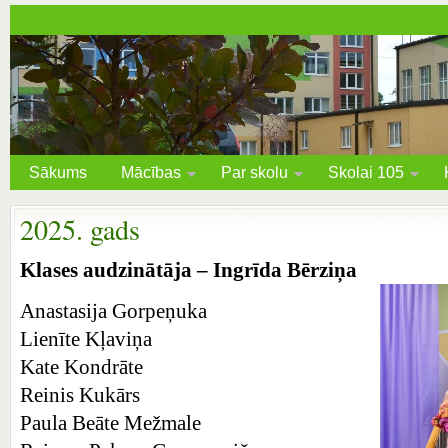
Sākums
Mācības
Par skolu
Skolai 105
2025. gads
Klases audzinātāja – Ingrīda Bērziņa
Anastasija Gorpeņuka
Lienīte Kļaviņa
Kate Kondrāte
Reinis Kukārs
Paula Beāte Mežmale