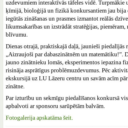
uzdevumiem interaktīvās tāfeles vidē. Turpmākie
ķīmijā, bioloģijā un fizikā konkursantiem jau bija c
iegūtās zināšanas un prasmes izmantot reālās dzīves 
likumsakarības un izstrādāt stratēģijas, piemēram,
blīvumu.
Dienas otrajā, praktiskajā daļā, jaunieši piedalījās
„Aizraujoši par dabaszinātnēm un matemātiku!”. Da
jauno zinātnieku lomās, eksperimentos iepazina fi
risināja asprātīgus problēmuzdevumus. Pēc aktivit
ekskursijā uz LU Lāzeru centru un savām acīm pārl
zinātne.
Par izturību un sekmīgu piedalīšanos konkursā visi
apbalvoti ar sponsoru sarūpētām balvām.
Fotogalerija apskatāma šeit.