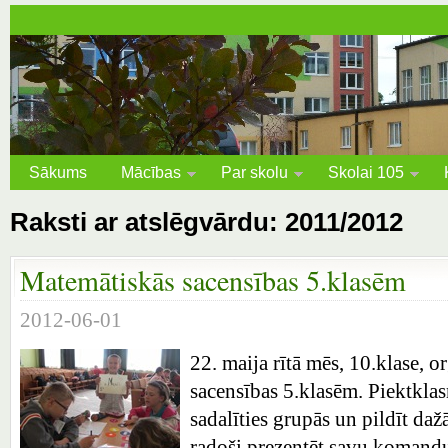
Sākums
Mācības
Par skolu
Skolai 105
Raksti ar atslēgvārdu: 2011/2012
Matemātiskās sacensības 5.klasēm
2012-06-01
22. maija rītā mēs, 10.klase, 
sacensības 5.klasēm. Piektklas
sadalīties grupās un pildīt da
radoši prezentēt savu komandu