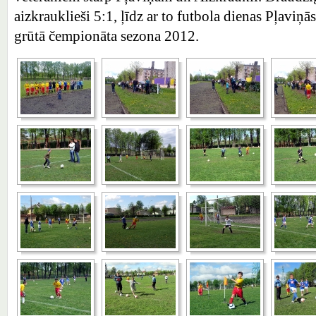
aizkrauklieši 5:1, ļīdz ar to futbola dienas Pļaviņā
grūtā čempionāta sezona 2012.