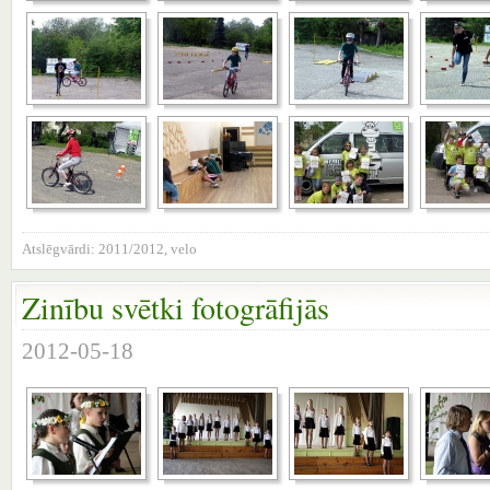
Atslēgvārdi:
2011/2012
,
velo
Zinību svētki fotogrāfijās
2012-05-18