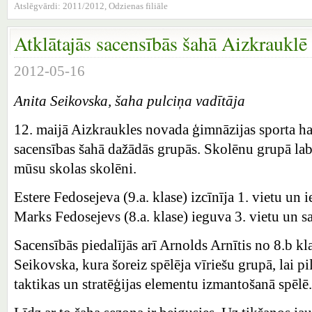
Atslēgvārdi:
2011/2012
,
Odzienas filiāle
Atklātajās sacensībās šahā Aizkrauklē
2012-05-16
Anita Seikovska, šaha pulciņa vadītāja
12. maijā Aizkraukles novada ģimnāzijas sporta hal
sacensības šahā dažādās grupās. Skolēnu grupā l
mūsu skolas skolēni.
Estere Fedosejeva (9.a. klase) izcīnīja 1. vietu un
Marks Fedosejevs (8.a. klase) ieguva 3. vietu un
Sacensībās piedalījās arī Arnolds Arnītis no 8.b kl
Seikovska, kura šoreiz spēlēja vīriešu grupā, lai p
taktikas un stratēģijas elementu izmantošanā spēlē.