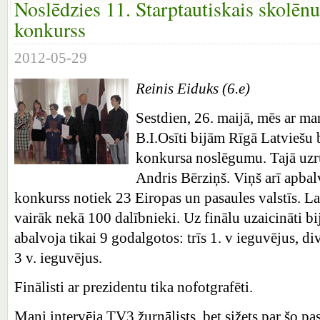
Noslēdzies 11. Starptautiskais skolēn
konkurss
2012-05-29
Reinis Eiduks (6.e)
Sestdien, 26. maijā, mēs ar ma
B.I.Osīti bijām Rīgā Latviešu 
konkursa noslēgumu. Tajā uzru
Andris Bērziņš. Viņš arī apbal
konkurss notiek 23 Eiropas un pasaules valstīs. Lat
vairāk nekā 100 dalībnieki. Uz finālu uzaicināti bi
abalvoja tikai 9 godalgotos: trīs 1. v ieguvējus, di
3 v. ieguvējus.
Finālisti ar prezidentu tika nofotgrafēti.
Mani intervēja TV3 žurnālists, bet sižets par šo p