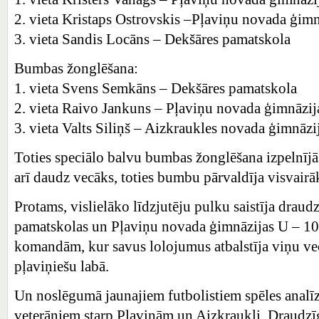
2. vieta Kristaps Ostrovskis –Pļaviņu novada ģimn
3. vieta Sandis Locāns – Dekšāres pamatskola
Bumbas žonglēšana:
1. vieta Svens Semkāns – Dekšāres pamatskola
2. vieta Raivo Jankuns – Pļaviņu novada ģimnāzij
3. vieta Valts Siliņš – Aizkraukles novada ģimnāzi
Toties speciālo balvu bumbas žonglēšana izpelnījā
arī daudz vecāks, toties bumbu pārvaldīja visvairā
Protams, vislielāko līdzjutēju pulku saistīja draud
pamatskolas un Pļaviņu novada ģimnāzijas U – 1
komandām, kur savus lolojumus atbalstīja viņu vec
pļaviņiešu labā.
Un noslēgumā jaunajiem futbolistiem spēles analīz
veterāniem starp Pļaviņām un Aizkraukli. Draudzīg