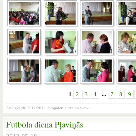
1
2
3
4
...
7
8
9
Atslēgvārdi:
2011/2012
,
fotogalerija
,
zinību svētki
Futbola diena Pļaviņās