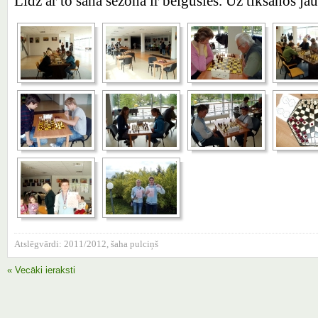
Līdz ar to šaha sezona ir beigusies. Uz tikšanos j
Atslēgvārdi:
2011/2012
,
šaha pulciņš
« Vecāki ieraksti