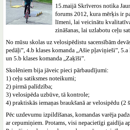
15.maijā Skrīveros notika Jau
forums 2012, kura mērķis ir pa
līmeni, lai veicinātu kvalitatī
zināšanas, lai uzlabotu ceļu sa
No mūsu skolas uz velosipēdistu sacensībām devās
pedāļi”, 4.b klases komanda „Ašie pļaviņieši”, 5.
un 5.b klases komanda „Zaķīši”.
Skolēniem bija jāveic pieci pārbaudījumi:
1) ceļu satiksmes noteikumi;
2) pirmā palīdzība;
3) velosipēda uzbūve, tā kontrole;
4) praktiskās iemaņas braukšanā ar velosipēdu (2 šķ
Pēc uzdevumu izpildīšanas, komandas varēja padzer
ar cepumiņiem. Protams, visi nepacietīgi gaidīja a