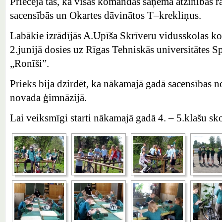
Priecēja tas, ka visas komandas saņēma atzinības r
sacensībās un Okartes dāvinātos T–krekliņus.
Labākie izrādījās A.Upīša Skrīveru vidusskolas ko
2.junijā dosies uz Rīgas Tehniskās universitātes S
„Ronīši”.
Prieks bija dzirdēt, ka nākamajā gadā sacensības 
novada ģimnāzijā.
Lai veiksmīgi starti nākamajā gadā 4. – 5.klašu sk