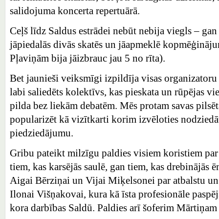
salidojuma koncerta repertuārā.
Ceļš līdz Saldus estrādei nebūt nebija viegls – gan
jāpiedalās divās skatēs un jāapmeklē kopmēģinājum
Pļaviņām bija jāizbrauc jau 5 no rīta).
Bet jaunieši veiksmīgi izpildīja visas organizatoru 
labi saliedēts kolektīvs, kas pieskata un rūpējas v
pilda bez liekām debatēm. Mēs protam savas pilsē
popularizēt kā vizītkarti korim izvēloties nodzied
piedziedājumu.
Gribu pateikt milzīgu paldies visiem koristiem par 
tiem, kas karsējās saulē, gan tiem, kas drebinājās 
Aigai Bērziņai un Vijai Miķelsonei par atbalstu u
Ilonai Višņakovai, kura kā īsta profesionāle paspēj
kora darbības Saldū. Paldies arī šoferim Mārtiņam