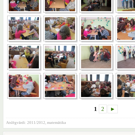
1
2
►
Atslēgvārdi:
2011/2012
,
matemātika