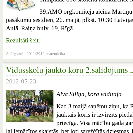
39.AMO orgkomiteja aicina Mārtiņu 
pasākumu sestdien, 26. maijā, plkst. 10:30 Latvijas
Aulā, Raiņa bulv. 19, Rīgā.
Rezultāti šeit.
Atslēgvārdi:
2011/2012
,
matemātika
Vidusskolu jaukto koru 2.salidojums 
2012-05-23
Aiva Siliņa, kora vadītāja
Kad 3.maijā saņēmu ziņu, ka 
jauktais koris ir izvirzīts pieda
priecīga. Visa mācību gada garu
lai iemācītos skaistās, bet ļoti sarežģītās dziesmas, 