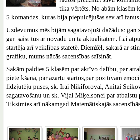
tika vērtēts. No abām klasēm 
5 komandas, kuras bija piepulcējušas sev arī fanus 
Uzdevumus mēs bijām sagatavojuši dažādus: gan z
gan saistītus ar novadu un tā aktualitātēm. Lai atpū
startēja arī veiklības stafetē. Diemžēl, sakarā ar s
grafiku, mums nācās sacensības saīsināt.
Sakām paldies 5.klasēm par aktīvo dalību, par at
pieteikšanā, par azartu startos,par pozitīvām emo
līdzjutēju puses, sk. Irai Ņikiforovai, Anitai Seik
sagatavošanu un sk. Vijai Miķelsonei par atbalstu
Tiksimies arī nākamgad Matemātiskajās sacensībā