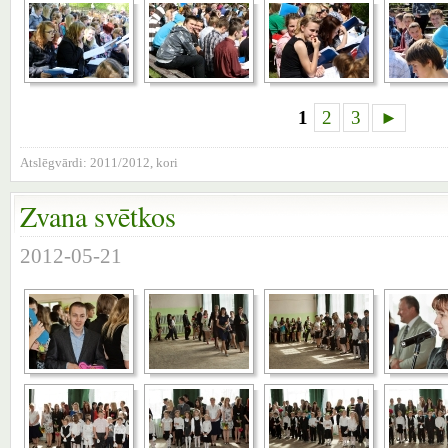
1
2
3
►
Atslēgvārdi:
2011/2012
,
kori
Zvana svētkos
2012-05-21