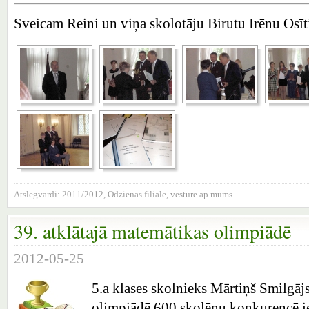
Sveicam Reini un viņa skolotāju Birutu Irēnu Osīt
Atslēgvārdi:
2011/2012
,
Odzienas filiāle
,
vēsture ap mums
39. atklātajā matemātikas olimpiādē
2012-05-25
5.a klases skolnieks Mārtiņš Smilgāj
olimpiādē 600 skolēnu konkurencē ie