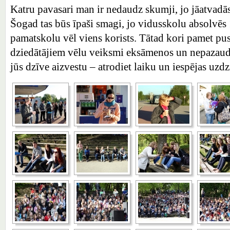
Katru pavasari man ir nedaudz skumji, jo jāatvadās
Šogad tas būs īpaši smagi, jo vidusskolu absolvēs 
pamatskolu vēl viens korists. Tātad kori pamet pu
dziedātājiem vēlu veiksmi eksāmenos un nepazaudē
jūs dzīve aizvestu – atrodiet laiku un iespējas uzdz