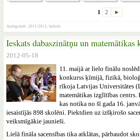
1
2
►
Atslēgvārdi:
2011/2012
,
futbols
Ieskats dabaszinātņu un matemātikas k
2012-05-18
11. maijā ar lielo finālu noslē
konkurss ķīmijā, fizikā, biolo
rīkoja Latvijas Universitātes
matemātikas izglītības centrs. 
kas notika no šī gada 16. janvā
iesaistījās 898 skolēni. Piektdien uz izšķirošo sace
veiksmīgākie jaunieši.
Lielā fināla sacensības tika atklātas, pārbaudot sko