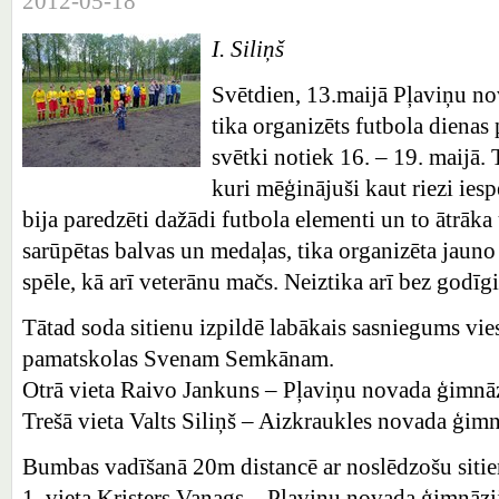
2012-05-18
I. Siliņš
Svētdien, 13.maijā Pļaviņu no
tika organizēts futbola dienas
svētki notiek 16. – 19. maijā. T
kuri mēģinājuši kaut riezi ie
bija paredzēti dažādi futbola elementi un to ātrāka
sarūpētas balvas un medaļas, tika organizēta jauno
spēle, kā arī veterānu mačs. Neiztika arī bez godī
Tātad soda sitienu izpildē labākais sasniegums vi
pamatskolas Svenam Semkānam.
Otrā vieta Raivo Jankuns – Pļaviņu novada ģimnāz
Trešā vieta Valts Siliņš – Aizkraukles novada ģimn
Bumbas vadīšanā 20m distancē ar noslēdzošu sitie
1. vieta Kristers Vanags – Pļaviņu novada ģimnāzi