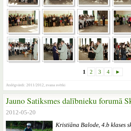
1
2
3
4
►
Atslēgvārdi:
2011/2012
,
zvana svētki
Jauno Satiksmes dalībnieku forumā S
2012-05-20
Kristiāna Balode, 4.b klases s