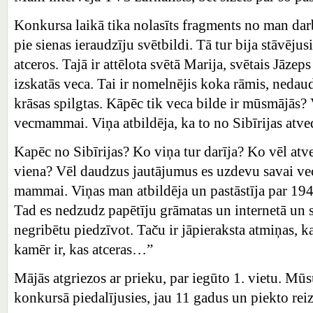
Konkursa laikā tika nolasīts fragments no man da
pie sienas ieraudzīju svētbildi. Tā tur bija stāvējus
atceros. Tajā ir attēlota svētā Marija, svētais Jāzep
izskatās veca. Tai ir nomelnējis koka rāmis, nedaudz
krāsas spilgtas. Kāpēc tik veca bilde ir mūsmājās? 
vecmammai. Viņa atbildēja, ka to no Sibīrijas a
Kapēc no Sibīrijas? Ko viņa tur darīja? Ko vēl atve
viena? Vēl daudzus jautājumus es uzdevu savai v
mammai. Viņas man atbildēja un pastāstīja par 194
Tad es nedzudz papētīju grāmatas un internetā un 
negribētu piedzīvot. Taču ir jāpieraksta atmiņas, ka
kamēr ir, kas atceras…”
Mājās atgriezos ar prieku, par iegūto 1. vietu. Mū
konkursā piedalījusies, jau 11 gadus un piekto reiz