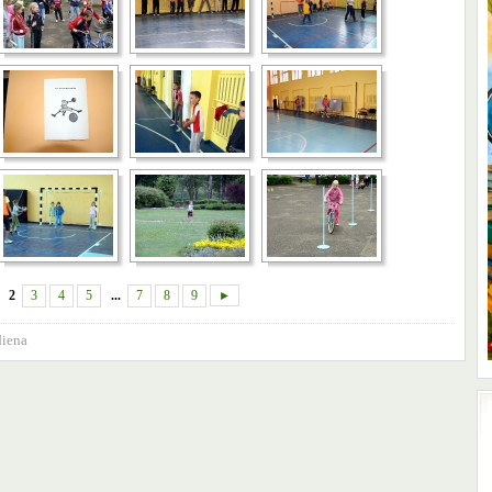
2
3
4
5
...
7
8
9
►
diena