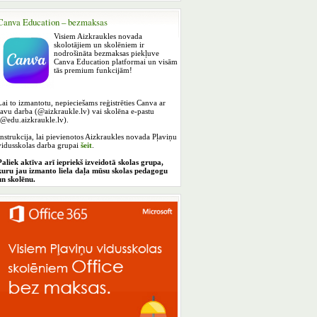
Canva Education – bezmaksas
Visiem Aizkraukles novada
skolotājiem un skolēniem ir
nodrošināta bezmaksas piekļuve
Canva Education platformai un visām
tās premium funkcijām!
Lai to izmantotu, nepieciešams reģistrēties Canva ar
savu darba (@aizkraukle.lv) vai skolēna e-pastu
(@edu.aizkraukle.lv).
Instrukcija, lai pievienotos Aizkraukles novada Pļaviņu
vidusskolas darba grupai
šeit
.
Paliek aktīva arī iepriekš izveidotā skolas grupa,
kuru jau izmanto liela daļa mūsu skolas pedagogu
un skolēnu.