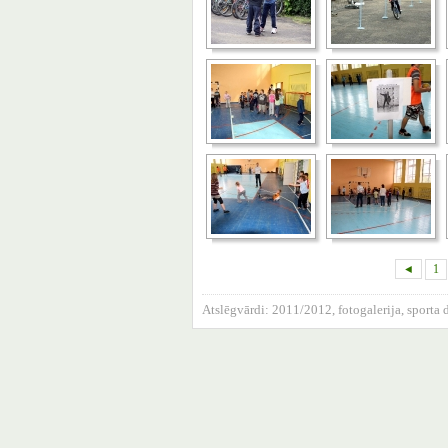
◄
1
Atslēgvārdi:
2011/2012
,
fotogalerija
,
sporta 