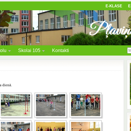
E-KLASE
E
olu
Skolai 105
Kontakti
a dienā.