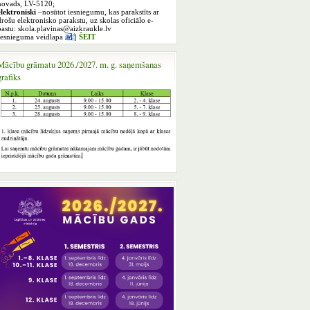
novads, LV-5120;
elektroniski
–nosūtot iesniegumu, kas parakstīts ar
drošu elektronisko parakstu, uz skolas oficiālo e-
pastu: skola.plavinas@aizkraukle.lv
Iesnieguma veidlapa
ŠEIT
Mācību grāmatu 2026./2027. m. g. saņemšanas
grafiks