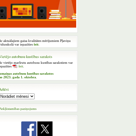
Ar aktuālajiem gaisa kvalitātes mērījumiem Pļaviņu
vidusskolā var iepazīties
šeit
.
Vietējo autobusu kustības saraksts
Ar vietējo maršrutu autobusu kustības sarakstiem var
iepazīties
šeit
.
Izmaiņas autobusu kustības sarakstos
no 2023. gada 1. oktobra
.
Arhīvi
Piekļūstamības paziņojums