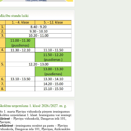
Mācību stundu laiki
Skolēnu uzņemšana 1. klasē 2026./2027. m. g.
No 1. marta Pļaviņu vidusskola pieņem iesniegumus
skolēnu uzņemšanai 1. klasē. Iesniegumu var iesniegt:
klātienē
– Pļaviņu vidusskolā, Daugavas ielā 101,
Pļaviņās;
neklātienē
–iesniegumu nosūtot pa pastu – Pļaviņu
vidusskola, Daugavas iela 101, Pļaviņas, Aizkraukles