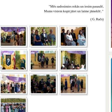
“Mēs sadosimies rokās un iesim pasaulē,
Mums visiem kopā jāiet un laime jāmeklē..”
( G. Račs)