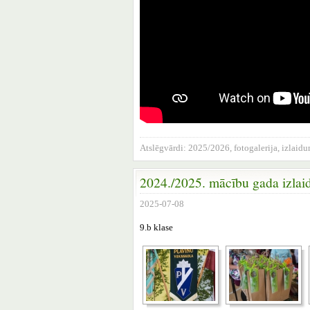
Atslēgvārdi:
2025/2026
,
fotogalerija
,
izlaid
2024./2025. mācību gada izlai
2025-07-08
9.b klase