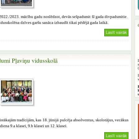
 2022./2023. mācību gadu noslēdzot, devās sešpadsmit šī gada divpadsmitie.
 vidusskolēna dzīves garšu sanāca izbaudīt tikai pēdējā gada laikā.
Lasīt vairāk
dumi Pļaviņu vidusskolā
stākajām tradīcijām, kas 18. jūnijā pulcēja absolventus, skolotājus, vecākus
diena 9.a klasei, 9.b klasei un 12. klasei.
Lasīt vairāk