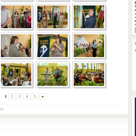
1
2
3
4
5
►
ums