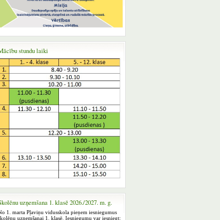
Mācību stundu laiki
Skolēnu uzņemšana 1. klasē 2026./2027. m. g.
No 1. marta Pļaviņu vidusskola pieņem iesniegumus
skolēnu uzņemšanai 1. klasē. Iesniegumu var iesniegt: