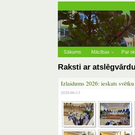
Sākums
Mācības
Par sk
Raksti ar atslēgvārd
Izlaidums 2026: ieskats svētku
2026-06-13