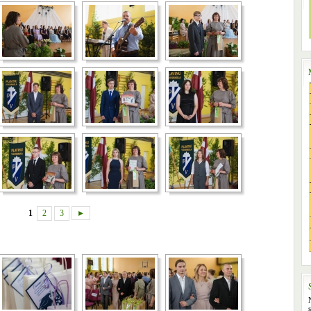
1
2
3
►