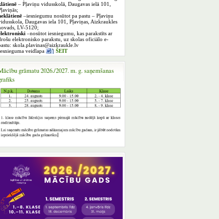
klātienē
– Pļaviņu vidusskolā, Daugavas ielā 101,
Pļaviņās;
neklātienē
–iesniegumu nosūtot pa pastu – Pļaviņu
vidusskola, Daugavas iela 101, Pļaviņas, Aizkraukles
novads, LV-5120;
elektroniski
–nosūtot iesniegumu, kas parakstīts ar
drošu elektronisko parakstu, uz skolas oficiālo e-
pastu: skola.plavinas@aizkraukle.lv
Iesnieguma veidlapa
ŠEIT
Mācību grāmatu 2026./2027. m. g. saņemšanas
grafiks