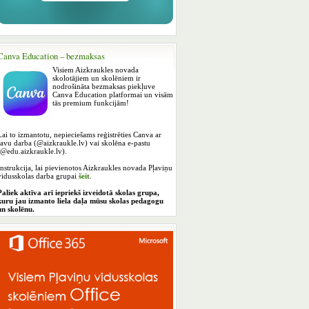
Canva Education – bezmaksas
Visiem Aizkraukles novada
skolotājiem un skolēniem ir
nodrošināta bezmaksas piekļuve
Canva Education platformai un visām
tās premium funkcijām!
Lai to izmantotu, nepieciešams reģistrēties Canva ar
savu darba (@aizkraukle.lv) vai skolēna e-pastu
(@edu.aizkraukle.lv).
Instrukcija, lai pievienotos Aizkraukles novada Pļaviņu
vidusskolas darba grupai
šeit
.
Paliek aktīva arī iepriekš izveidotā skolas grupa,
kuru jau izmanto liela daļa mūsu skolas pedagogu
un skolēnu.