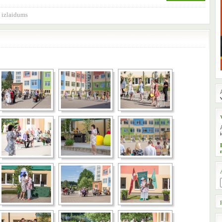
,
izlaidums