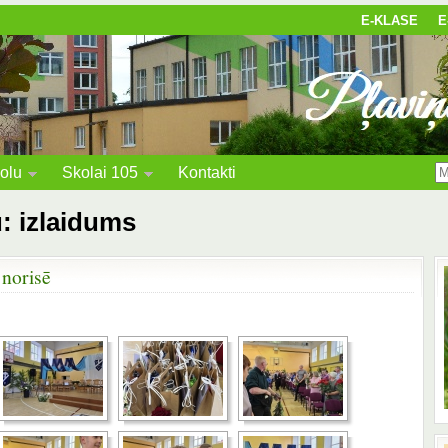
E-KLASE
E
olu
Skolai 105
Kontakti
u: izlaidums
 norisē