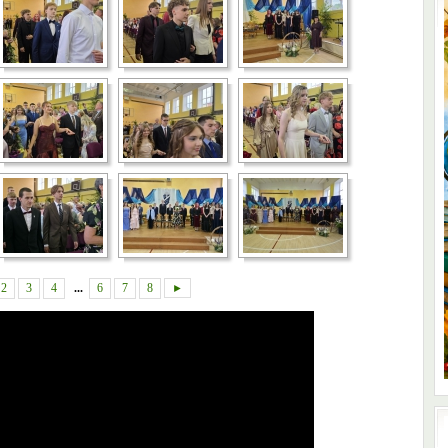
2
3
4
...
6
7
8
►