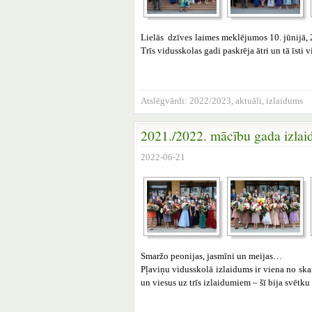
Lielās dzīves laimes meklējumos 10. jūnijā,
Trīs vidusskolas gadi paskrēja ātri un tā īsti
Atslēgvārdi:
2022/2023
,
aktuāli
,
izlaidums
2021./2022. mācību gada izlai
2022-06-21
Smaržo peonijas, jasmīni un meijas…
Pļaviņu vidusskolā izlaidums ir viena no skai
un viesus uz trīs izlaidumiem – šī bija svētku 