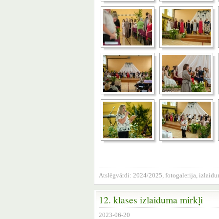
Atslēgvārdi:
2024/2025
,
fotogalerija
,
izlaid
12. klases izlaiduma mirkļi
2023-06-20