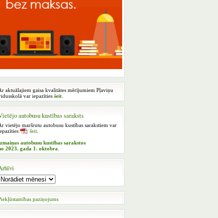
Ar aktuālajiem gaisa kvalitātes mērījumiem Pļaviņu
vidusskolā var iepazīties
šeit
.
Vietējo autobusu kustības saraksts
Ar vietējo maršrutu autobusu kustības sarakstiem var
iepazīties
šeit
.
Izmaiņas autobusu kustības sarakstos
no 2023. gada 1. oktobra
.
Arhīvi
Piekļūstamības paziņojums