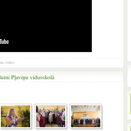
ums
,
video
dumi Pļaviņu vidusskolā