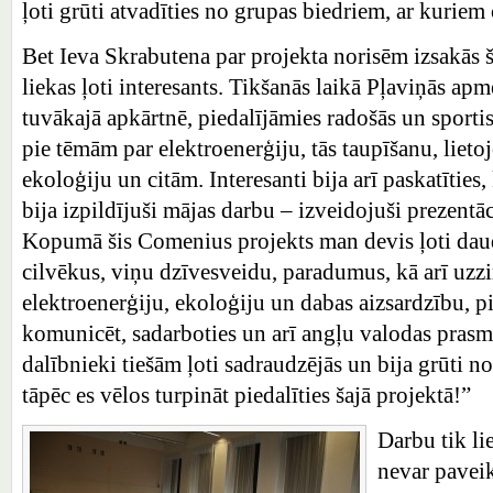
ļoti grūti atvadīties no grupas biedriem, ar kuriem
Bet Ieva Skrabutena par projekta norisēm izsakās š
liekas ļoti interesants. Tikšanās laikā Pļaviņās ap
tuvākajā apkārtnē, piedalījāmies radošās un sportis
pie tēmām par elektroenerģiju, tās taupīšanu, lieto
ekoloģiju un citām. Interesanti bija arī paskatīties,
bija izpildījuši mājas darbu – izveidojuši prezentāc
Kopumā šis Comenius projekts man devis ļoti dau
cilvēkus, viņu dzīvesveidu, paradumus, kā arī uzzi
elektroenerģiju, ekoloģiju un dabas aizsardzību, 
komunicēt, sadarboties un arī angļu valodas prasmi
dalībnieki tiešām ļoti sadraudzējās un bija grūti no
tāpēc es vēlos turpināt piedalīties šajā projektā!”
Darbu tik li
nevar paveik