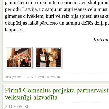
jauniešiem un citiem interesentiem savu skatījumu
periodu Latvijā, uz sāpju un atgriešanās ceļu mūs
ģimenes cilvēkiem, kuri vēlreiz bija spiesti atsau
okupācijas laikā pārciesto un atmiņu dzīlēs dziļi 
lappuses…
Katrīna
Atslēgvārdi:
2012-2013
,
konkursi
,
vēsture
Pirmā Comenius projekta partnervalst
veiksmīgi aizvadīta
2013-05-30