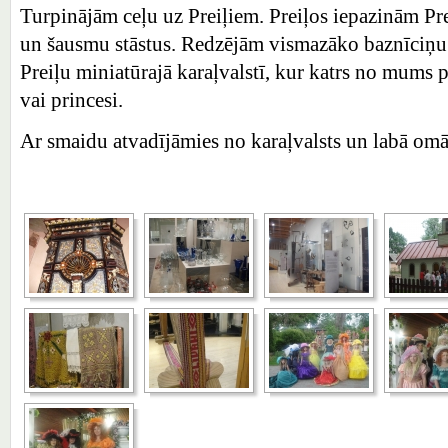
Turpinājām ceļu uz Preiļiem. Preiļos iepazinām Pr
un šausmu stāstus. Redzējām vismazāko baznīciņu 
Preiļu miniatūrajā karaļvalstī, kur katrs no mums p
vai princesi.
Ar smaidu atvadījāmies no karaļvalsts un labā om