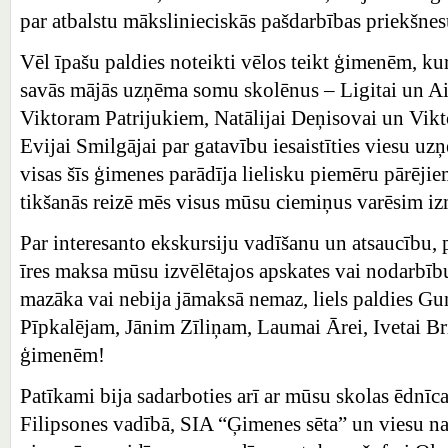
par atbalstu mākslinieciskās pašdarbības priekšn
Vēl īpašu paldies noteikti vēlos teikt ģimenēm, kur
savās mājās uzņēma somu skolēnus – Ligitai un A
Viktoram Patrijukiem, Natālijai Deņisovai un Vik
Evijai Smilgājai par gatavību iesaistīties viesu u
visas šīs ģimenes parādīja lielisku piemēru pārēji
tikšanās reizē mēs visus mūsu ciemiņus varēsim iz
Par interesanto ekskursiju vadīšanu un atsaucību, pa
īres maksa mūsu izvēlētajos apskates vai nodarbību
mazāka vai nebija jāmaksā nemaz, liels paldies Gu
Pīpkalējam, Jānim Zīliņam, Laumai Ārei, Ivetai B
ģimenēm!
Patīkami bija sadarboties arī ar mūsu skolas ēdnīca
Filipsones vadībā, SIA “Ģimenes sēta” un viesu na