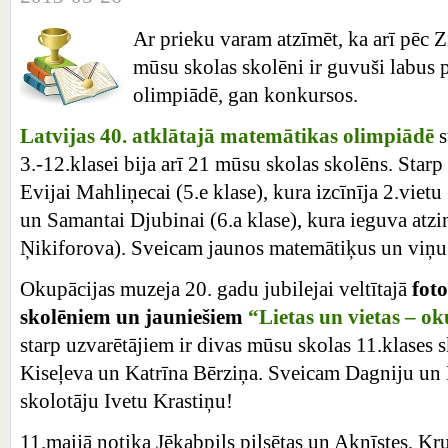
Ar prieku varam atzīmēt, ka arī pēc 
mūsu skolas skolēni ir guvuši labus 
olimpiādē, gan konkursos.
Latvijas 40. atklātajā matemātikas olimpiādē
s
3.-12.klasei bija arī 21 mūsu skolas skolēns. Star
Evijai Mahliņecai (5.e klase), kura izcīnīja 2.viet
un Samantai Djubinai (6.a klase), kura ieguva atzin
Ņikiforova). Sveicam jaunos matemātiķus un viņu 
Okupācijas muzeja 20. gadu jubilejai veltītajā
fot
skolēniem un jauniešiem
“Lietas un vietas – ok
starp uzvarētājiem ir divas mūsu skolas 11.klases 
Kiseļeva un Katrīna Bērziņa. Sveicam Dagniju un K
skolotāju Ivetu Krastiņu!
11.maijā notika Jēkabpils pilsētas un Aknīstes, Kru