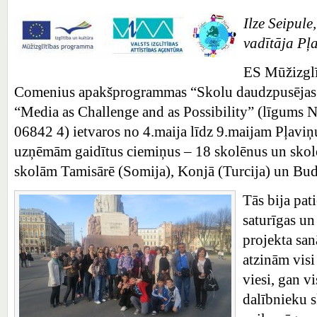
Ilze Seipule
vadītāja Pļ
ES Mūžizgl
Comenius apakšprogrammas “Skolu daudzpusējas p
“Media as Challenge and as Possibility” (līgum
06842 4) ietvaros no 4.maija līdz 9.maijam Pļavi
uzņēmām gaidītus ciemiņus – 18 skolēnus un skol
skolām Tamisārē (Somija), Konjā (Turcija) un Bud
Tās bija pati
saturīgas un 
projekta san
atzinām visi
viesi, gan v
dalībnieku s