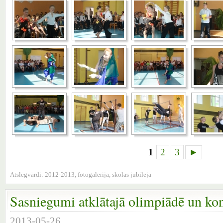
1
2
3
►
Atslēgvārdi:
2012-2013
,
fotogalerija
,
skolas jubileja
Sasniegumi atklātajā olimpiādē un ko
2013-05-26