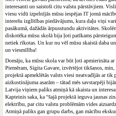
interesanti un saistoši citu valstu pārstāvjiem. Vi
viesu vidū izpelnījās mūsu iespējas IT jomā mācīb
interešu izglītības piedāvājums, kura daļu viņi va
pasākumā, dažādās ārpusstundu aktivitātes. Skolēn
diskotēka mūsu skolā bija ļoti patīkams pārsteigum
netiek rīkotas. Un kur nu vēl mūsu skaistā daba un
un viesmīlība!
Domāju, ka mūsu skola var būt ļoti apmierināta ar 
Piemēram, Sigita Gavare, izvērtējot tikšanos, min,
projektā apmeklētās valsts viesi neatvadījās ar ti
aizkustinājuma asarām – tātad mēs savstarpēji bijām
Latvija viņiem paliks atmiņā kā skaista un interes
Kapteinis saka, ka “šajā projektā ieguva jaunas zi
elektrību, par citu valstu problēmām vides aizsard
Atmiņā paliks gan grupu darbs, gan mācību ekskurs