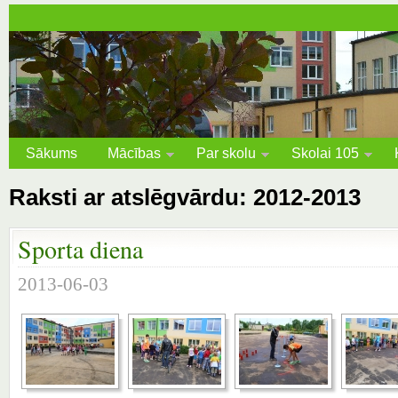
Sākums
Mācības
Par skolu
Skolai 105
Raksti ar atslēgvārdu: 2012-2013
Sporta diena
2013-06-03