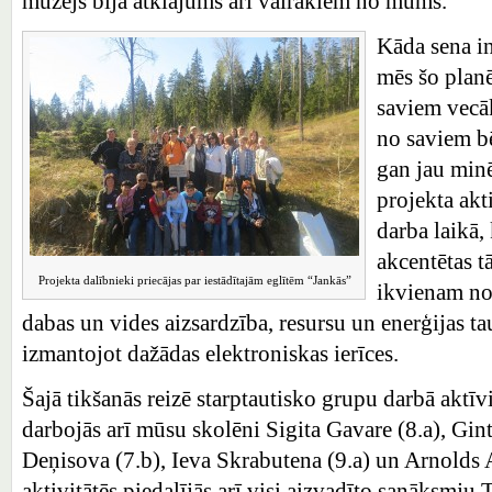
muzejs bija atklājums arī vairākiem no mums.
Kāda sena in
mēs šo plan
saviem vecā
no saviem bē
gan jau minē
projekta akt
darba laikā,
akcentētas t
Projekta dalībnieki priecājas par iestādītajām eglītēm “Jankās”
ikvienam no
dabas un vides aizsardzība, resursu un enerģijas tau
izmantojot dažādas elektroniskas ierīces.
Šajā tikšanās reizē starptautisko grupu darbā aktīvi
darbojās arī mūsu skolēni Sigita Gavare (8.a), Gint
Deņisova (7.b), Ieva Skrabutena (9.a) un Arnolds A
aktivitātēs piedalījās arī visi aizvadīto sanāksmju