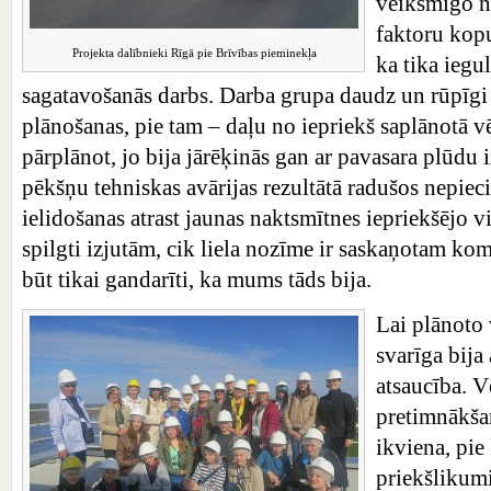
veiksmīgo n
faktoru kopu
Projekta dalībnieki Rīgā pie Brīvības pieminekļa
ka tika iegu
sagatavošanās darbs. Darba grupa daudz un rūpīgi s
plānošanas, pie tam – daļu no iepriekš saplānotā v
pārplānot, jo bija jārēķinās gan ar pavasara plūdu 
pēkšņu tehniskas avārijas rezultātā radušos nepie
ielidošanas atrast jaunas naktsmītnes iepriekšējo v
spilgti izjutām, cik liela nozīme ir saskaņotam k
būt tikai gandarīti, ka mums tāds bija.
Lai plānoto v
svarīga bija
atsaucība. V
pretimnākša
ikviena, pie
priekšlikum