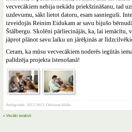
vecvecākiem nebija nekādu priekšzināšanu, tad uz
uzdevumu, sākt lietot datoru, esam sasnieguši. Int
izveidojās Reinim Eidukam ar savu bijušo bērnud
Štālbergu. Skolēni pārliecinājās, ka, lai iemācītu, v
jāprot plānot savu laiku un jārēķinās ar līdzcilvēk
Ceram, ka mūsu vecvecākiem noderēs iegūtās iemaņ
palīdzēja projekta īstenošanā!
Atslēgvārdi:
2012-2013
,
Odzienas filiāle
« Vecāki ieraksti