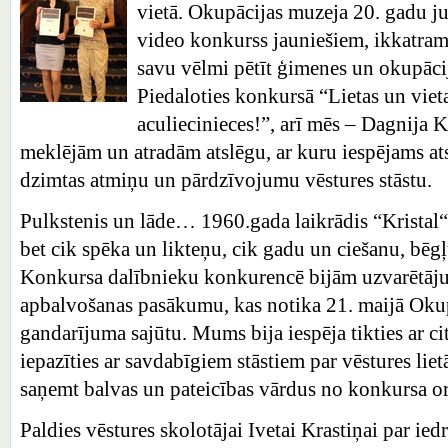
vietā. Okupācijas muzeja 20. gadu jub
video konkurss jauniešiem, ikkatram 
savu vēlmi pētīt ģimenes un okupācij
Piedaloties konkursā “Lietas un viet
aculiecinieces!”, arī mēs – Dagnija 
meklējām un atradām atslēgu, ar kuru iespējams ats
dzimtas atmiņu un pārdzīvojumu vēstures stāstu.
Pulkstenis un lāde… 1960.gada laikrādis “Kristal“
bet cik spēka un likteņu, cik gadu un ciešanu, bēgļ
Konkursa dalībnieku konkurencē bijām uzvarētāju
apbalvošanas pasākumu, kas notika 21. maijā Okup
gandarījuma sajūtu. Mums bija iespēja tikties ar c
iepazīties ar savdabīgiem stāstiem par vēstures li
saņemt balvas un pateicības vārdus no konkursa o
Paldies vēstures skolotājai Ivetai Krastiņai par ie