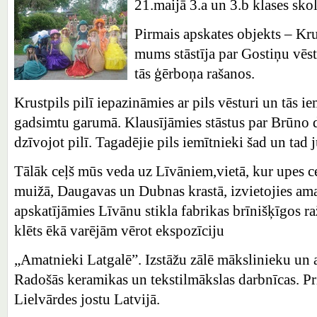
21.maijā 3.a un 3.b klases sko
Pirmais apskates objekts – Kru
mums stāstīja par Gostiņu vēst
tās ģērboņa rašanos.
Krustpils pilī iepazināmies ar pils vēsturi un tās i
gadsimtu garumā. Klausījāmies stāstus par Brūno
dzīvojot pilī. Tagadējie pils iemītnieki šad un tad j
Tālāk ceļš mūs veda uz Līvāniem,vietā, kur upes 
muižā, Daugavas un Dubnas krastā, izvietojies ama
apskatījāmies Līvānu stikla fabrikas brīnišķīgos 
klēts ēkā varējām vērot ekspozīciju
„Amatnieki Latgalē”. Izstāžu zālē mākslinieku un 
Radošās keramikas un tekstilmākslas darbnīcas. Pr
Lielvārdes jostu Latvijā.