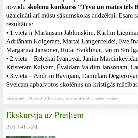
novadu
skolēnu konkurss “Tēva un mātes tēls B
uzaicināti arī mūsu sākumskolas audzēkņi. Esam 
rezultātus:
• 1.vieta ir Markusam Jablonskim, Kārlim Liepiņ
Adriānam Kolgeram, Martai Langenfeldei, Evelīnai
Margaritai Jansonei, Rutai Svikliņai, Jānim Smilg
• 2.vieta – Rebekai Ivanovai, Jānim Marcinkevič
Kristeram Kaļvam, Ēvaldam Valdim Jansonam, L
• 3.vieta – Andrim Rāviņam, Danielam Degterova
Sveicam apbalvotos skolēnus un kristīgās mācības 
Atslēgvārdi:
2012-2013
,
konkursi
,
matemātika
,
olimpiādes
,
vēsture
Ekskursija uz Preiļiem
2013-05-24