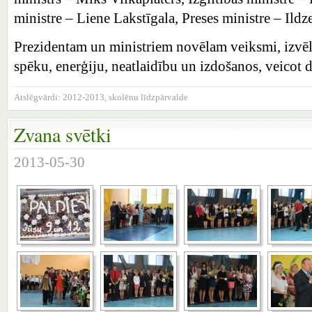
ministre – Liene Lakstīgala, Preses ministre – Ildz
Prezidentam un ministriem novēlam veiksmi, izvēl
spēku, enerģiju, neatlaidību un izdošanos, veicot 
Atslēgvārdi:
2012-2013
,
skolēnu līdzpārvalde
Zvana svētki
2013-05-30