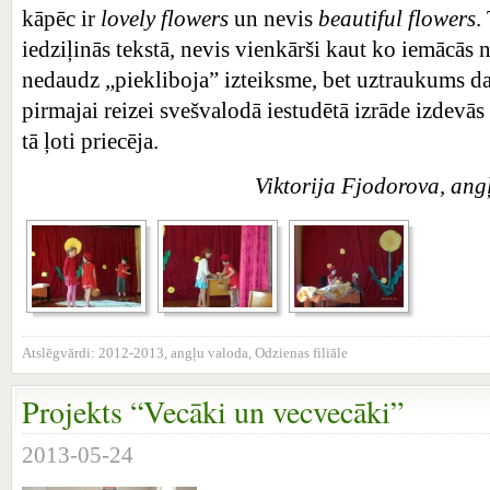
kāpēc ir
lovely flowers
un nevis
beautiful flowers
.
iedziļinās tekstā, nevis vienkārši kaut ko iemācās 
nedaudz „piekliboja” izteiksme, bet uztraukums d
pirmajai reizei svešvalodā iestudētā izrāde izdevās 
tā ļoti priecēja.
Viktorija Fjodorova, ang
Atslēgvārdi:
2012-2013
,
angļu valoda
,
Odzienas filiāle
Projekts “Vecāki un vecvecāki”
2013-05-24