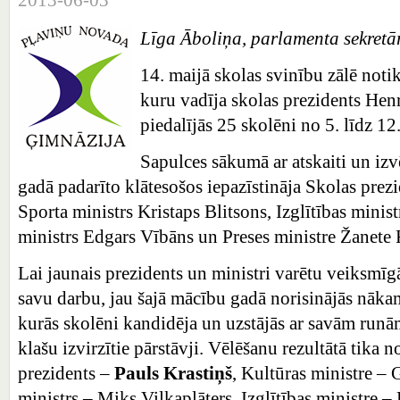
Līga Āboliņa, parlamenta sekretā
14. maijā skolas svinību zālē not
kuru vadīja skolas prezidents Hen
piedalījās 25 skolēni no 5. līdz 12.
Sapulces sākumā ar atskaiti un iz
gadā padarīto klātesošos iepazīstināja Skolas prez
Sporta ministrs Kristaps Blitsons, Izglītības minis
ministrs Edgars Vībāns un Preses ministre Žanete 
Lai jaunais prezidents un ministri varētu veiksmīg
savu darbu, jau šajā mācību gadā norisinājās nāka
kurās skolēni kandidēja un uzstājās ar savām runā
klašu izvirzītie pārstāvji. Vēlēšanu rezultātā tika 
prezidents –
Pauls Krastiņš
, Kultūras ministre – 
ministrs – Miks Vilkaplāters, Izglītības ministre –