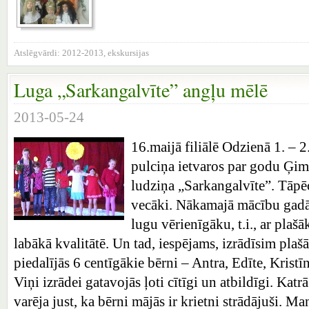
Atslēgvārdi:
2012-2013
,
ekskursijas
Luga „Sarkangalvīte” angļu mēlē
2013-05-24
16.maijā filiālē Odzienā 1. – 2
pulciņa ietvaros par godu Ģime
ludziņa „Sarkangalvīte”. Tāpēc 
vecāki. Nākamajā mācību gadā
lugu vērienīgāku, t.i., ar plaš
labākā kvalitātē. Un tad, iespējams, izrādīsim plaš
piedalījās 6 centīgākie bērni – Antra, Edīte, Kristī
Viņi izrādei gatavojās ļoti cītīgi un atbildīgi. Ka
varēja just, ka bērni mājās ir krietni strādājuši. Ma