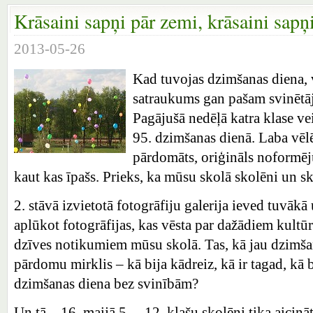
Krāsaini sapņi pār zemi, krāsaini sa
2013-05-26
Kad tuvojas dzimšanas diena,
satraukums gan pašam svinētāj
Pagājušā nedēļā katra klase v
95. dzimšanas dienā. Laba vēlē
pārdomāts, oriģināls noformē
kaut kas īpašs. Prieks, ka mūsu skolā skolēni un sko
2. stāvā izvietotā fotogrāfiju galerija ieved tuvākā
aplūkot fotogrāfijas, kas vēsta par dažādiem kultūr
dzīves notikumiem mūsu skolā. Tas, kā jau dzimša
pārdomu mirklis – kā bija kādreiz, kā ir tagad, kā bū
dzimšanas diena bez svinībām?
Un tā – 16. maijā 5. – 12. klašu skolēni tika aici