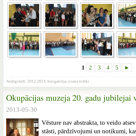
1
2
3
4
5
►
Atslēgvārdi:
2012-2013
,
fotogalerija
,
zvana svētki
Okupācijas muzeja 20. gadu jubilejai v
2013-05-30
Vēsture nav abstrakta, to veido atse
stāsti, pārdzīvojumi un notikumi, kas