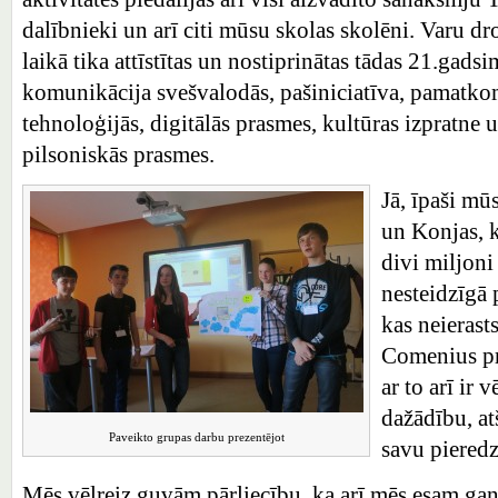
dalībnieki un arī citi mūsu skolas skolēni. Varu dr
laikā tika attīstītas un nostiprinātas tādas 21.ga
komunikācija svešvalodās, pašiniciatīva, pamatko
tehnoloģijās, digitālās prasmes, kultūras izpratne 
pilsoniskās prasmes.
Jā, īpaši m
un Konjas, k
divi miljoni
nesteidzīgā 
kas neierast
Comenius pro
ar to arī ir 
dažādību, atš
Paveikto grupas darbu prezentējot
savu pieredz
Mēs vēlreiz guvām pārliecību, ka arī mēs esam gan