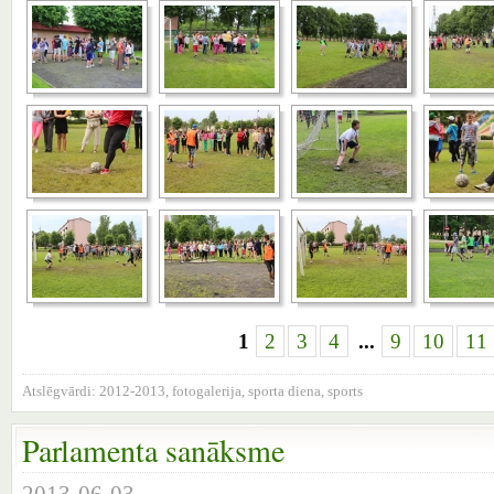
1
2
3
4
...
9
10
11
Atslēgvārdi:
2012-2013
,
fotogalerija
,
sporta diena
,
sports
Parlamenta sanāksme
2013-06-03