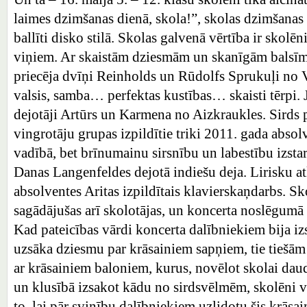
laimes dzimšanas dienā, skola!”, skolas dzimšanas
ballīti disko stilā. Skolas galvenā vērtība ir skolēni,
viņiem. Ar skaistām dziesmām un skanīgām balsīm
priecēja dvīņi Reinholds un Rūdolfs Sprukuļi no 
valsis, samba… perfektas kustības… skaisti tērpi
dejotāji Artūrs un Karmena no Aizkraukles. Sirds p
vingrotāju grupas izpildītie triki 2011. gada abso
vadībā, bet brīnumainu sirsnību un labestību izsta
Danas Langenfeldes dejotā indiešu deja. Lirisku a
absolventes Aritas izpildītais klavierskaņdarbs. S
sagādājušas arī skolotājas, un koncerta noslēgumā 
Kad pateicības vārdi koncerta dalībniekiem bija iz
uzsāka dziesmu par krāsainiem sapņiem, tie tiešām p
ar krāsainiem baloniem, kurus, novēlot skolai dau
un klusībā izsakot kādu no sirdsvēlmēm, skolēni 
to, lai pār svinību dalībniekiem uzlidotu šis krāsa