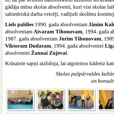
gādāja mūsu skolas absolventi, kuri visi skolas laik
sabiedriskā darba veicēji, vadījuši skolēnu komitej
Liels paldies
1990. gada absolventam
Jānim Kal
absolventam
Aivaram Tihonovam
, 1994. gada a
1987. gada absolventam
Jurim Tihonovam
, 198
Viktoram Dudaram
, 1994. gada absolventei
Līga
absolventei
Žannai Zujevai
.
Krāsainie sapņi aizlidoja, lai atgrieztos kādreiz katr
Skolas pašpārvaldes kultū
un konsult