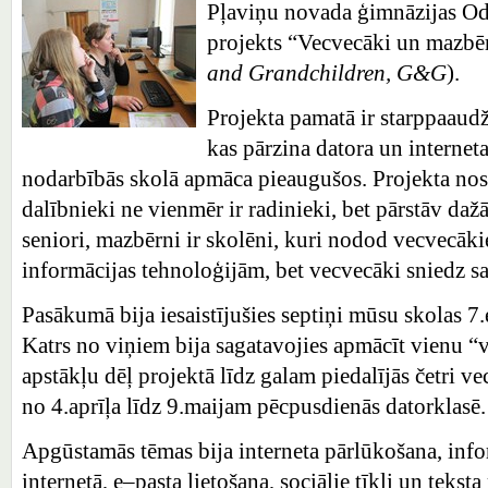
Pļaviņu novada ģimnāzijas Odz
projekts “Vecvecāki un mazbēr
and Grandchildren, G&G
).
Projekta pamatā ir starppaaudž
kas pārzina datora un internet
nodarbībās skolā apmāca pieaugušos. Projekta nos
dalībnieki ne vienmēr ir radinieki, bet pārstāv daž
seniori, mazbērni ir skolēni, kuri nodod vecvecāki
informācijas tehnoloģijām, bet vecvecāki sniedz s
Pasākumā bija iesaistījušies septiņi mūsu skolas 7.
Katrs no viņiem bija sagatavojies apmācīt vienu “
apstākļu dēļ projektā līdz galam piedalījās četri v
no 4.aprīļa līdz 9.maijam pēcpusdienās datorklasē.
Apgūstamās tēmas bija interneta pārlūkošana, inf
internetā, e–pasta lietošana, sociālie tīkli un teks