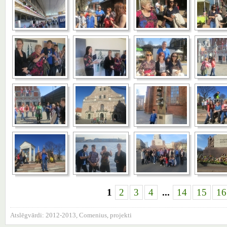
1
2
3
4
...
14
15
16
Atslēgvārdi:
2012-2013
,
Comenius
,
projekti