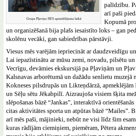
palīdzību. P
arī paši pie
Grupa Pļaviņu HES apmeklējuma laikā
Kopumā proj
un organizēšanā bija plašs iesaistīto loks – gan p
skolēnu vecāki, gan sabiedrības pārstāvji.
Viesus mēs varējām iepriecināt ar daudzveidīgu 
Lai iepazīstinātu ar mūsu zemi, novadu, pilsētu un
Vecrīgu, devāmies ekskursijā pa Pļaviņām un Pļa
Kalsnavas arborētumā un dažādu senlietu muzejā n
Kokneses pilsdrupās un Likteņdārzā, apmeklējām
un Sēļu sētu Jēkabpilī. Aizraujoša visiem šķita me
slēpošanas bāzē “Jankas”, interaktīvā orientēšanā
citas aktivitātes sporta un atpūtas bāzē “Mailes”. Bi
arī mēs paši, mājinieki, nebūt ne visi līdz šim esam 
kuras rādījām ciemiņiem, piemēram, Pētera akmens