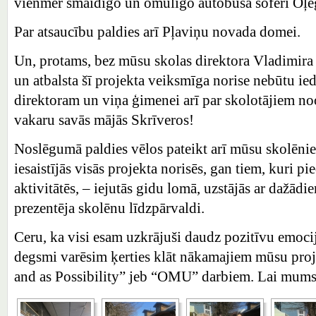
vienmēr smaidīgo un omulīgo autobusa šoferi Oļ
Par atsaucību paldies arī Pļaviņu novada domei.
Un, protams, bez mūsu skolas direktora Vladimira
un atbalsta šī projekta veiksmīga norise nebūtu i
direktoram un viņa ģimenei arī par skolotājiem no
vakaru savās mājās Skrīveros!
Noslēgumā paldies vēlos pateikt arī mūsu skolēnie
iesaistījās visās projekta norisēs, gan tiem, kuri pie
aktivitātēs, – iejutās gidu lomā, uzstājās ar dažā
prezentēja skolēnu līdzpārvaldi.
Ceru, ka visi esam uzkrājuši daudz pozitīvu emoci
degsmi varēsim ķerties klāt nākamajiem mūsu pro
and as Possibility” jeb “OMU” darbiem. Lai mums 