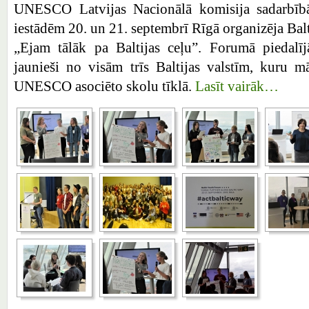
UNESCO Latvijas Nacionālā komisija sadarbībā 
iestādēm 20. un 21. septembrī Rīgā organizēja Bal
„Ejam tālāk pa Baltijas ceļu”. Forumā piedalī
jaunieši no visām trīs Baltijas valstīm, kuru māc
UNESCO asociēto skolu tīklā.
Lasīt vairāk…