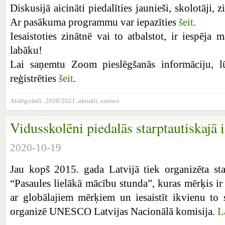
Diskusijā aicināti piedalīties jaunieši, skolotāji, z
Ar pasākuma programmu var iepazīties
šeit
.
Iesaistoties zinātnē vai to atbalstot, ir iespēja 
labāku!
Lai saņemtu Zoom pieslēgšanās informāciju, 
reģistrēties
šeit
.
Atslēgvārdi:
2020/2021
,
aktuāli
,
unesco
Vidusskolēni piedalās starptautiskajā i
2020-10-19
Jau kopš 2015. gada Latvijā tiek organizēta star
“Pasaules lielākā mācību stunda”, kuras mērķis ir 
ar globālajiem mērķiem un iesaistīt ikvienu to 
organizē UNESCO Latvijas Nacionālā komisija.
L