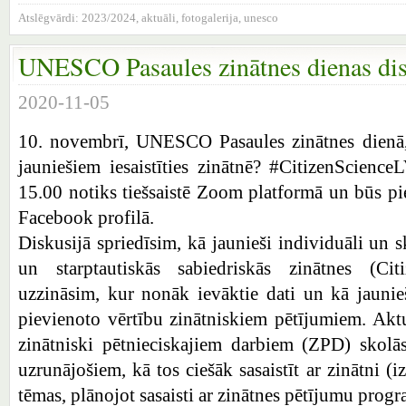
Atslēgvārdi:
2023/2024
,
aktuāli
,
fotogalerija
,
unesco
UNESCO Pasaules zinātnes dienas dis
2020-11-05
10. novembrī, UNESCO Pasaules zinātnes dienā,
jauniešiem iesaistīties zinātnē? #CitizenScienc
15.00 notiks tiešsaistē Zoom platformā un būs pi
Facebook profilā.
Diskusijā spriedīsim, kā jaunieši individuāli un sk
un starptautiskās sabiedriskās zinātnes (Citi
uzzināsim, kur nonāk ievāktie dati un kā jaunie
pievienoto vērtību zinātniskiem pētījumiem. Akt
zinātniski pētnieciskajiem darbiem (ZPD) skolā
uzrunājošiem, kā tos ciešāk sasaistīt ar zinātni (i
tēmas, plānojot sasaisti ar zinātnes pētījumu pro