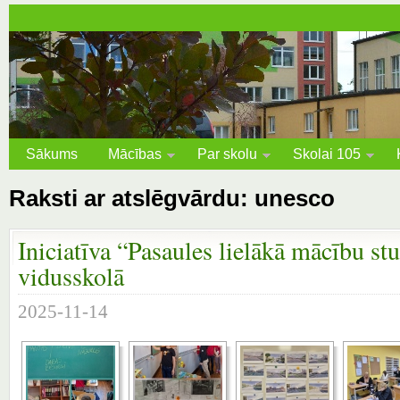
Sākums
Mācības
Par skolu
Skolai 105
Raksti ar atslēgvārdu: unesco
Iniciatīva “Pasaules lielākā mācību st
vidusskolā
2025-11-14