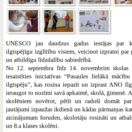
UNESCO jau daudzus gadus iestājas par kva
ilgtspējīgu izglītību visiem, veicinot izpratni pa
un atbildīgu līdzdalību sabiedrībā.
No 12. septembra līdz 14. novembrim skolas vi
iesaistīties iniciatīvas “Pasaules lielākā mācī
ilgtspēju”, kas rosina iepazīt un izprast ANO Ilg
ieraugot to nozīmi savā apkaimē, skolā, ģimenē. A
skolēniem novērot, pētīt un radoši domāt par 
jautājumi izpaužas ikdienā un kādas pārmaiņas kat
aicinājumam šoruden, skolotāju rosināti un atbalstī
un 8.a klases skolēni.