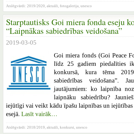
Atslēgvārdi:
2019/2020
,
aktuāli
,
fotogalerija
,
unesco
Starptautisks Goi miera fonda eseju k
“Laipnākas sabiedrības veidošana”
2019-03-05
Goi miera fonds (Goi Peace Fo
līdz 25 gadiem piedalīties ik
konkursā, kura tēma 2019
sabiedrības veidošana”. Ja
jautājumiem: ko laipnība no
laipnāku sabiedrību? Jaunieši
iejūtīgi vai veikt kādu īpašu laipnības un iejūtība
esejā.
Lasīt vairāk…
Atslēgvārdi:
2018/2019
,
aktuāli
,
konkursi
,
unesco