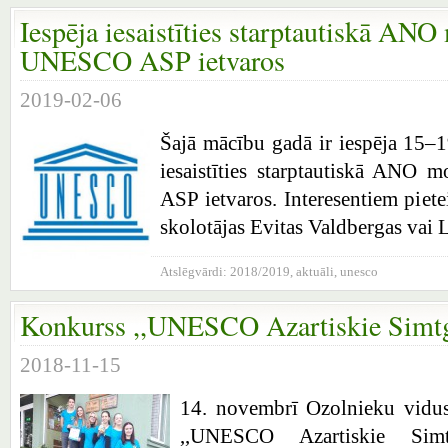
Iespēja iesaistīties starptautiskā ANO
UNESCO ASP ietvaros
2019-02-06
Šajā mācību gadā ir iespēja 15–
iesaistīties starptautiskā ANO
ASP ietvaros. Interesentiem piete
skolotājas Evitas Valdbergas vai 
Atslēgvārdi:
2018/2019
,
aktuāli
,
unesco
Konkurss ,,UNESCO Azartiskie Simtg
2018-11-15
14. novembrī Ozolnieku vidus
,,UNESCO Azartiskie Simt