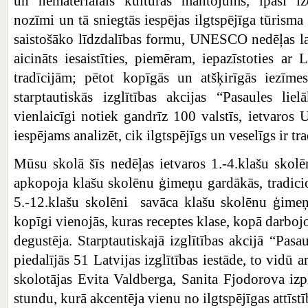
un nemateriālais kultūras mantojums, īpaši i
nozīmi un tā sniegtās iespējas ilgtspējīga tūrisma 
saistošāko līdzdalības formu, UNESCO nedēļas lai
aicināts iesaistīties, piemēram, iepazīstoties ar
tradīcijām; pētot kopīgās un atšķirīgās iezīme
starptautiskās izglītības akcijas “Pasaules li
vienlaicīgi notiek gandrīz 100 valstīs, ietvaro
iespējams analizēt, cik ilgtspējīgs un veselīgs ir tr
Mūsu skolā šīs nedēļas ietvaros 1.-4.klašu skol
apkopoja klašu skolēnu ģimeņu gardākās, tradicio
5.-12.klašu skolēni savāca klašu skolēnu ģimeņu
kopīgi vienojās, kuras receptes klase, kopā darboj
degustēja. Starptautiskajā izglītības akcijā “Pas
piedalījās 51 Latvijas izglītības iestāde, to vidū 
skolotājas Evita Valdberga, Sanita Fjodorova iz
stundu, kurā akcentēja vienu no ilgtspējīgas attīst