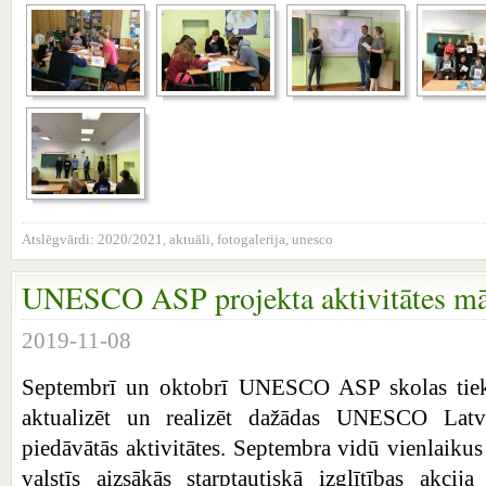
Atslēgvārdi:
2020/2021
,
aktuāli
,
fotogalerija
,
unesco
UNESCO ASP projekta aktivitātes m
2019-11-08
Septembrī un oktobrī UNESCO ASP skolas tiek 
aktualizēt un realizēt dažādas UNESCO Latvi
piedāvātās aktivitātes. Septembra vidū vienlaikus
valstīs aizsākās starptautiskā izglītības akcij