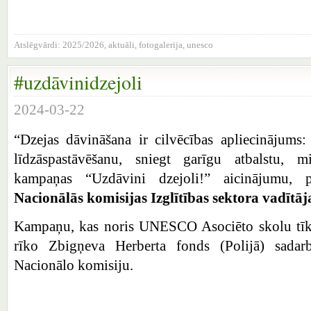
Atslēgvārdi:
2025/2026
,
aktuāli
,
fotogalerija
,
unesco
#uzdāvinidzejoli
2024-03-22
“Dzejas dāvināšana ir cilvēcības apliecinājums:
līdzāspastāvēšanu, sniegt garīgu atbalstu, m
kampaņas “Uzdāvini dzejoli!” aicinājumu,
Nacionālās komisijas Izglītības sektora vadītā
Kampaņu, kas noris UNESCO Asociēto skolu tīkla
rīko Zbigņeva Herberta fonds (Polijā) sada
Nacionālo komisiju.