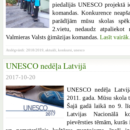
piedalījās UNESCO projektā ies
komandas. Konkurence neapšau
parādījām mūsu skolas spēk
2.vietu, nedaudz atpaliekot
Valmieras Valsts ģimāzijas komandas.
Lasīt vairā
Atslēgvārdi:
2018/2019
,
aktuāli
,
konkursi
,
unesco
UNESCO nedēļa Latvijā
2017-10-20
UNESCO nedēļa Latvijā
2011. gada. Mūsu skola ta
Šajā gadā laikā no 9. 
Latvijas Nacionālā ko
pievērsties tēmām, kurās 