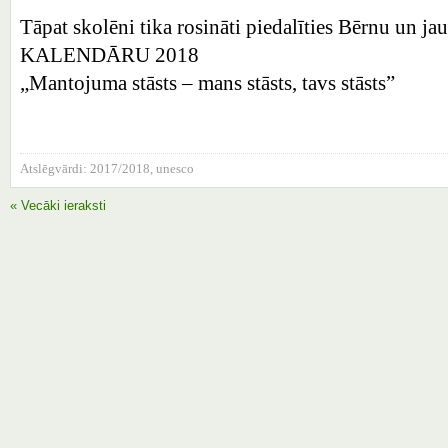
Tāpat skolēni tika rosināti piedalīties Bērnu un 
KALENDĀRU 2018
„Mantojuma stāsts – mans stāsts, tavs stāsts”
Atslēgvārdi:
2017/2018
,
unesco
« Vecāki ieraksti