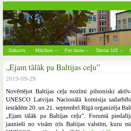
Sākums
Mācības
Par skolu
Skolai 105
„Ejam tālāk pa Baltijas ceļu”
2019-09-29
Novērtējot Baltijas ceļa nozīmi pilsoniski aktīv
UNESCO Latvijas Nacionālā komisija sadarbībā 
iestādēm 20. un 21. septembrī Rīgā organizēja Bal
„Ejam tālāk pa Baltijas ceļu”. Forumā piedalī
jaunieši no visām trīs Baltijas valstīm, kuru māc