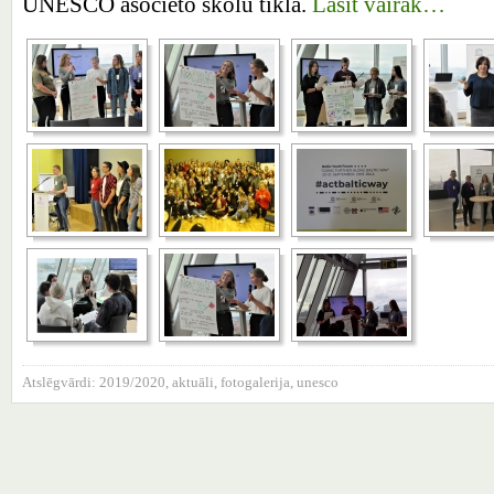
UNESCO asociēto skolu tīklā.
Lasīt vairāk…
Atslēgvārdi:
2019/2020
,
aktuāli
,
fotogalerija
,
unesco