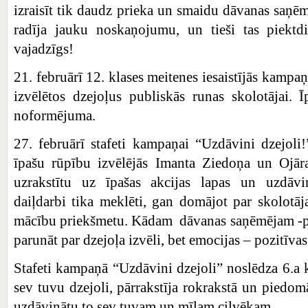
izraisīt tik daudz prieka un smaidu dāvanas saņēm
radīja jauku noskaņojumu, un tieši tas piektdi
vajadzīgs!
21. februārī 12. klases meitenes iesaistījās kampa
izvēlētos dzejoļus publiskās runas skolotājai. 
noformējuma.
27. februārī stafeti kampaņai “Uzdāvini dzejoli
īpašu rūpību izvēlējās Imanta Ziedoņa un Ojāra
uzrakstītu uz īpašas akcijas lapas un uzdāvin
daiļdarbi tika meklēti, gan domājot par skolotāj
mācību priekšmetu. Kādam dāvanas saņēmējam -p
parunāt par dzejoļa izvēli, bet emocijas – pozitīva
Stafeti kampaņā “Uzdāvini dzejoli” noslēdza 6.a k
sev tuvu dzejoli, pārrakstīja rokrakstā un piedom
uzdāvinātu to sev tuvam un mīļam cilvēkam.