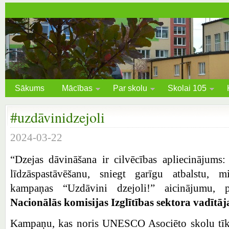
Sākums
Mācības
Par skolu
Skolai 105
#uzdāvinidzejoli
2024-03-22
“Dzejas dāvināšana ir cilvēcības apliecinājums:
līdzāspastāvēšanu, sniegt garīgu atbalstu, m
kampaņas “Uzdāvini dzejoli!” aicinājumu,
Nacionālās komisijas Izglītības sektora vadītā
Kampaņu, kas noris UNESCO Asociēto skolu tīkla