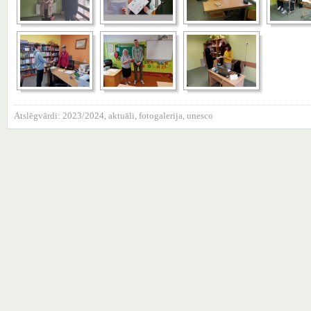
Atslēgvārdi:
2023/2024
,
aktuāli
,
fotogalerija
,
unesco