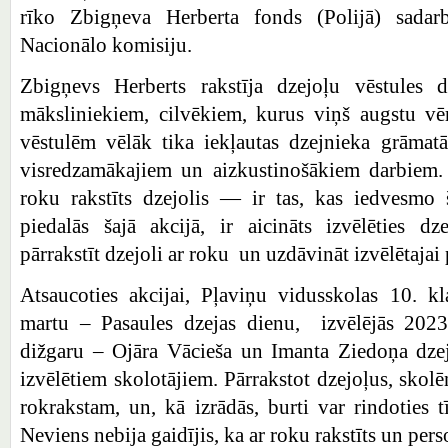
rīko Zbigņeva Herberta fonds (Polijā) sada
Nacionālo komisiju.
Zbigņevs Herberts rakstīja dzejoļu vēstules 
māksliniekiem, cilvēkiem, kurus viņš augstu vēr
vēstulēm vēlāk tika iekļautas dzejnieka grāmatā
visredzamākajiem un aizkustinošākiem darbiem. 
roku rakstīts dzejolis — ir tas, kas iedvesmo š
piedalās šajā akcijā, ir aicināts izvēlēties d
pārrakstīt dzejoli ar roku un uzdāvināt izvēlētajai 
Atsaucoties akcijai, Pļaviņu vidusskolas 10. kl
martu – Pasaules dzejas dienu, izvēlējās 2023.
dižgaru – Ojāra Vācieša un Imanta Ziedoņa dzej
izvēlētiem skolotājiem. Pārrakstot dzejoļus, skol
rokrakstam, un, kā izrādās, burti var rindoties tī
Neviens nebija gaidījis, ka ar roku rakstīts un pers