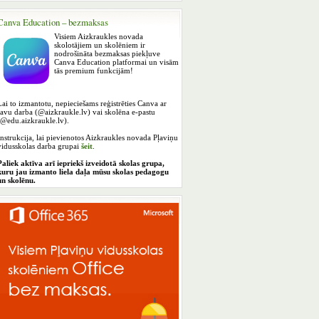
Canva Education – bezmaksas
Visiem Aizkraukles novada
skolotājiem un skolēniem ir
nodrošināta bezmaksas piekļuve
Canva Education platformai un visām
tās premium funkcijām!
Lai to izmantotu, nepieciešams reģistrēties Canva ar
savu darba (@aizkraukle.lv) vai skolēna e-pastu
(@edu.aizkraukle.lv).
Instrukcija, lai pievienotos Aizkraukles novada Pļaviņu
vidusskolas darba grupai
šeit
.
Paliek aktīva arī iepriekš izveidotā skolas grupa,
kuru jau izmanto liela daļa mūsu skolas pedagogu
un skolēnu.