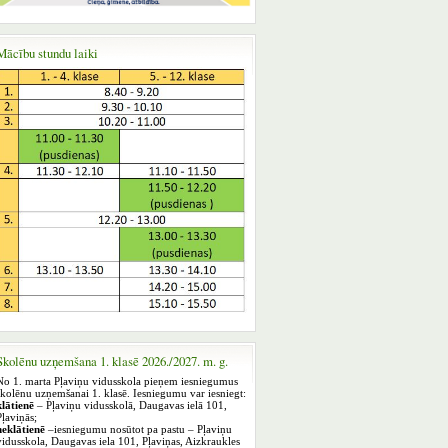
Mācību stundu laiki
Skolēnu uzņemšana 1. klasē 2026./2027. m. g.
No 1. marta Pļaviņu vidusskola pieņem iesniegumus
skolēnu uzņemšanai 1. klasē. Iesniegumu var iesniegt:
klātienē
– Pļaviņu vidusskolā, Daugavas ielā 101,
Pļaviņās;
neklātienē
–iesniegumu nosūtot pa pastu – Pļaviņu
vidusskola, Daugavas iela 101, Pļaviņas, Aizkraukles