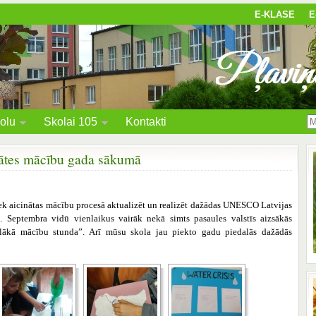
E-KLASE
E
olu
Skolai 105
Kontakti
ātes mācību gada sākumā
k aicinātas mācību procesā aktualizēt un realizēt dažādas UNESCO Latvijas
s. Septembra vidū vienlaikus vairāk nekā simts pasaules valstīs aizsākās
lielākā mācību stunda”. Arī mūsu skola jau piekto gadu piedalās dažādās