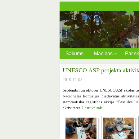
Sākums
Mācības
Par sk
UNESCO ASP projekta aktivit
2019-11-08
Septembrī un oktobrī UNESCO ASP skolas tie
Nacionālās komisijas piedāvātās aktivitāte
starptautiskā izglītības akcija “Pasaules 
aktivitātēs.
Lasīt vairāk…