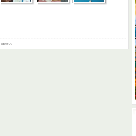
,
unesco