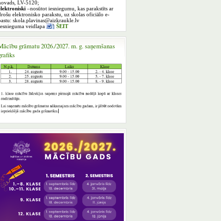
novads, LV-5120;
elektroniski
–nosūtot iesniegumu, kas parakstīts ar
drošu elektronisko parakstu, uz skolas oficiālo e-
pastu: skola.plavinas@aizkraukle.lv
Iesnieguma veidlapa
ŠEIT
Mācību grāmatu 2026./2027. m. g. saņemšanas
grafiks