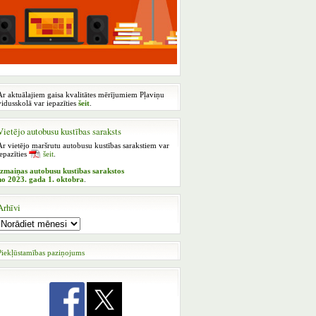
Ar aktuālajiem gaisa kvalitātes mērījumiem Pļaviņu
vidusskolā var iepazīties
šeit
.
Vietējo autobusu kustības saraksts
Ar vietējo maršrutu autobusu kustības sarakstiem var
iepazīties
šeit
.
Izmaiņas autobusu kustības sarakstos
no 2023. gada 1. oktobra
.
Arhīvi
Piekļūstamības paziņojums