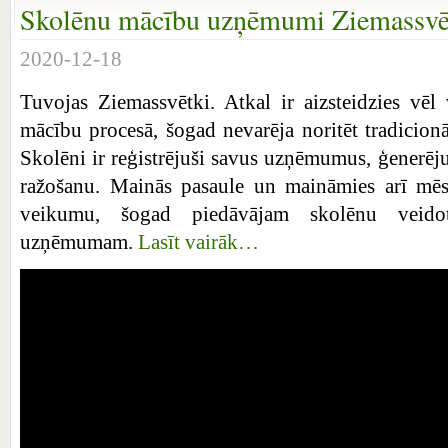
Skolēnu mācību uzņēmumi Ziemassvēt
2020-12-18
Tuvojas Ziemassvētki. Atkal ir aizsteidzies vēl 
mācību procesā, šogad nevarēja noritēt tradicionā
Skolēni ir reģistrējuši savus uzņēmumus, ģenerēju
ražošanu. Mainās pasaule un maināmies arī mēs!
veikumu, šogad piedāvājam skolēnu veido
uzņēmumam.
Lasīt vairāk…