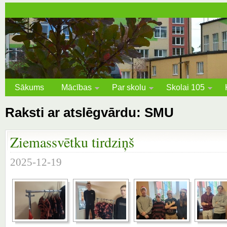
Sākums
Mācības
Par skolu
Skolai 105
Raksti ar atslēgvārdu: SMU
Ziemassvētku tirdziņš
2025-12-19