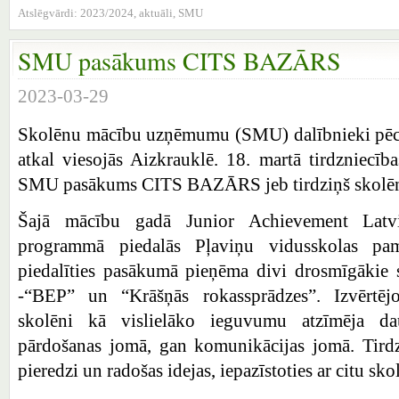
Atslēgvārdi:
2023/2024
,
aktuāli
,
SMU
SMU pasākums CITS BAZĀRS
2023-03-29
Skolēnu mācību uzņēmumu (SMU) dalībnieki pēc
atkal viesojās Aizkrauklē. 18. martā tirdzniecīb
SMU pasākums CITS BAZĀRS jeb tirdziņš skolē
Šajā mācību gadā Junior Achievement Latvia
programmā piedalās Pļaviņu vidusskolas pa
piedalīties pasākumā pieņēma divi drosmīgāki
-“BEP” un “Krāšņās rokassprādzes”. Izvērtējo
skolēni kā vislielāko ieguvumu atzīmēja da
pārdošanas jomā, gan komunikācijas jomā. Tirdz
pieredzi un radošas idejas, iepazīstoties ar citu s