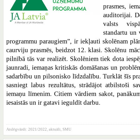
prasmes, iem
auditorijai.
valsts vispā
standartu un v
programmu paraugiem”, ir iekļauti skolēnam plān
caurviju prasmēs, beidzot 12. klasi. Skolēnu 
pilnībā tās var realizēt. Skolēniem tiek dota iespē
jaunradi, iemaņas kritiskās domāšanas un problēm
sadarbību un pilsonisko līdzdalību. Turklāt šīs pra
sasniegt labus rezultātus, strādājot atbilstoši
iemaņu līmenim. Citiem vārdiem sakot, panākumi
iesaistās un ir gatavi ieguldīt darbu.
Atslēgvārdi:
2021/2022
,
aktuāli
,
SMU