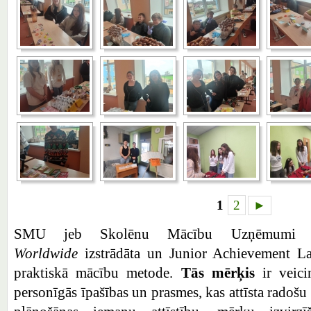
1
2
►
SMU jeb Skolēnu Mācību Uzņēmum
Worldwide
izstrādāta un Junior Achievement La
praktiskā mācību metode.
Tās mērķis
ir veic
personīgās īpašības un prasmes, kas attīsta radoš