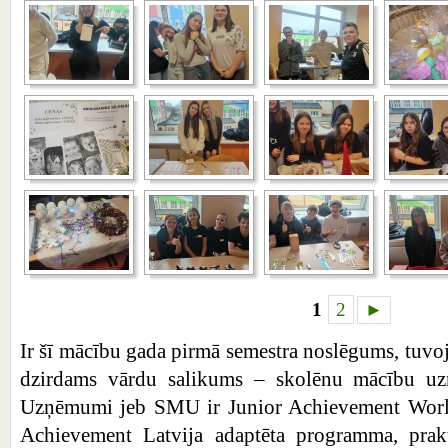
1
2
►
Ir šī mācību gada pirmā semestra noslēgums, tuvoj
dzirdams vārdu salikums – skolēnu mācību u
Uzņēmumi jeb SMU ir Junior Achievement World
Achievement Latvija adaptēta programma, prak