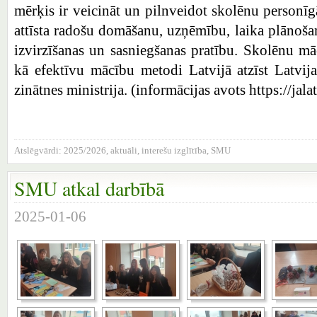
mērķis ir veicināt un pilnveidot skolēnu personīg
attīsta radošu domāšanu, uzņēmību, laika plānoša
izvirzīšanas un sasniegšanas pratību. Skolēnu 
kā efektīvu mācību metodi Latvijā atzīst Latvij
zinātnes ministrija. (informācijas avots https://jal
Atslēgvārdi:
2025/2026
,
aktuāli
,
interešu izglītība
,
SMU
SMU atkal darbībā
2025-01-06