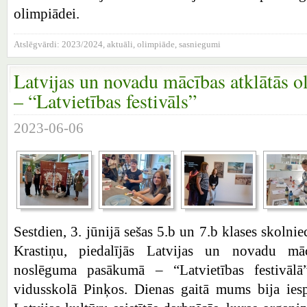
olimpiādei.
Atslēgvārdi:
2023/2024
,
aktuāli
,
olimpiāde
,
sasniegumi
Latvijas un novadu mācības atklātās 
– “Latvietības festivāls”
2023-06-06
Sestdien, 3. jūnijā sešas 5.b un 7.b klases skolnie
Krastiņu, piedalījās Latvijas un novadu māc
noslēguma pasākumā – “Latvietības festivālā”
vidusskolā Pinķos. Dienas gaitā mums bija iespē