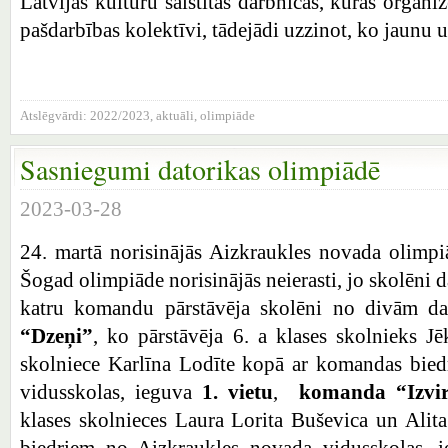
Latvijas kultūru saistītās darbnīcās, kuras organi
pašdarbības kolektīvi, tādejādi uzzinot, ko jaunu 
Atslēgvārdi:
2022/2023
,
aktuāli
,
olimpiāde
Sasniegumi datorikas olimpiādē
2023-03-28
24. martā norisinājās Aizkraukles novada olimpiā
Šogad olimpiāde norisinājās neierasti, jo skolēni
katru komandu pārstāvēja skolēni no divām 
“Dzeņi”
, ko pārstāvēja 6. a klases skolnieks J
skolniece Karlīna Lodīte kopā ar komandas bied
vidusskolas, ieguva
1. vietu
,
komanda “Izvi
klases skolnieces Laura Lorita Buševica un Ali
biedriem no Aizkraukles novada vidusskolas, 