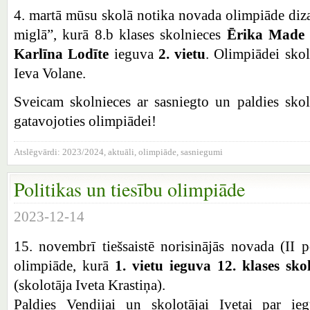
4. martā mūsu skolā notika novada olimpiāde diza
miglā”, kurā 8.b klases skolnieces
Ērika Made 
Karlīna Lodīte
ieguva
2. vietu
. Olimpiādei skol
Ieva Volane.
Sveicam skolnieces ar sasniegto un paldies skol
gatavojoties olimpiādei!
Atslēgvārdi:
2023/2024
,
aktuāli
,
olimpiāde
,
sasniegumi
Politikas un tiesību olimpiāde
2023-12-14
15. novembrī tiešsaistē norisinājās novada (II 
olimpiāde, kurā
1. vietu ieguva 12. klases sk
(skolotāja Iveta Krastiņa).
Paldies Vendijai un skolotājai Ivetai par ieg