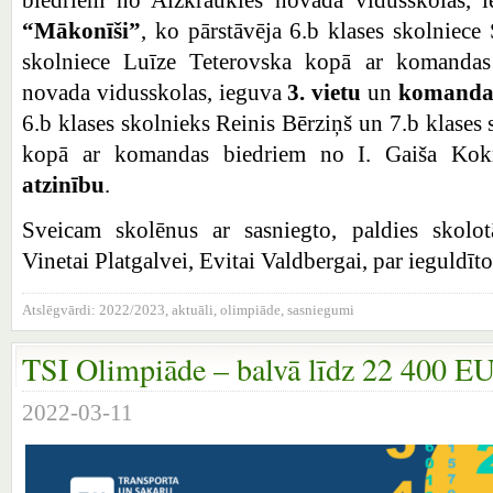
“Mākonīši”
, ko pārstāvēja 6.b klases skolniece 
skolniece Luīze Teterovska kopā ar komandas
novada vidusskolas, ieguva
3. vietu
un
komanda 
6.b klases skolnieks Reinis Bērziņš un 7.b klases
kopā ar komandas biedriem no I. Gaiša Kokn
atzinību
.
Sveicam skolēnus ar sasniegto, paldies skolot
Vinetai Platgalvei, Evitai Valdbergai, par ieguldīt
Atslēgvārdi:
2022/2023
,
aktuāli
,
olimpiāde
,
sasniegumi
TSI Olimpiāde – balvā līdz 22 400 E
2022-03-11