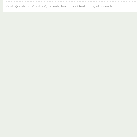
Atslēgvārdi:
2021/2022
,
aktuāli
,
karjeras aktualitātes
,
olimpiāde