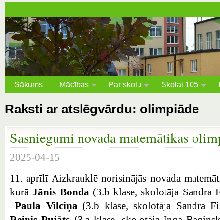
Sākums
Mācības
Par skolu
Skolai 105
Raksti ar atslēgvārdu: olimpiāde
Sasniegumi novada matemātikas olimp
2025-04-15
11. aprīlī Aizkrauklē norisinājās novada matemā
kurā
Jānis Bonda
(3.b klase, skolotāja Sandra 
Paula Vilciņa
(3.b klase, skolotāja Sandra F
Reinis Pujāts
(3.a klase, skolotāja Inga Bagins