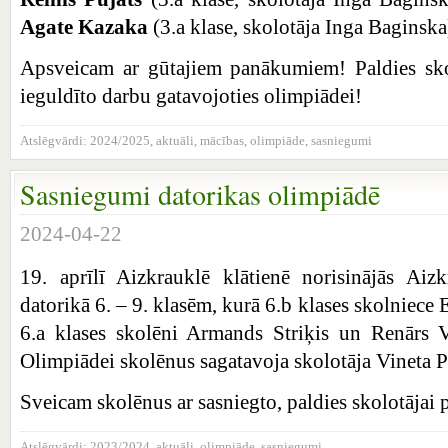
Agate Kazaka
(3.a klase, skolotāja Inga Baginsk
Apsveicam ar gūtajiem panākumiem! Paldies sk
ieguldīto darbu gatavojoties olimpiādei!
Atslēgvārdi:
2024/2025
,
aktuāli
,
mācības
,
olimpiāde
,
sasniegumi
Sasniegumi datorikas olimpiādē
2024-04-22
19. aprīlī Aizkrauklē klātienē norisinājās Aiz
datorikā 6. – 9. klasēm, kurā 6.b klases skolniece
6.a klases skolēni Armands Striķis un Renārs 
Olimpiādei skolēnus sagatavoja skolotāja Vineta P
Sveicam skolēnus ar sasniegto, paldies skolotājai 
Atslēgvārdi:
2023/2024
,
aktuāli
,
olimpiāde
,
sasniegumi