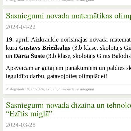
Sasniegumi novada matemātikas olimp
2024-04-22
19. aprīlī Aizkrauklē norisinājās novada matemā
kurā
Gustavs Briežkalns
(3.b klase, skolotājs G
un
Dārta Šuste
(3.b klase, skolotājs Gints Balodi
Apsveicam ar gūtajiem panākumiem un paldies sk
ieguldīto darbu, gatavojoties olimpiādei!
Atslēgvārdi:
2023/2024
,
aktuāli
,
olimpiāde
,
sasniegumi
Sasniegumi novada dizaina un tehnolo
“Ezītis miglā”
2024-03-28