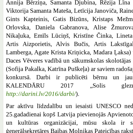
Annija Bērziņa, Samanta Djubina, Rēzija Līna 
Viktorija Samanta Mateša, Letīcija Janoviča, Rain
Gints Kapteinis, Gatis Bizūns, Kristaps Mežm
Orlovska, Daniela Gabranova, Alise Žmurov
Nikaļuka, Emīls Lūciņš, Kristīne Činka, Linet
Artis Aizporietis, Alvis Bučis, Artis Lakstīg
Lamberga, Agate Krista Kriņicka, Madara Ļaksa) 
Daces Vēveres vadībā un sākumskolas skolotājas
(Sofija Pakalka, Katrīna Puškeļa) ar saviem radoša
konkursā. Darbi ir publicēti bērnu un ja
KALENDĀRU 2017 „Solis glez
http://darini.lv/2016/darbi/
).
Par aktīvu līdzdalību un iesaisti UNESCO nedē
25.gadadienai kopš Latvija pievienojās Apvienoto 
un kultūras organizācijai, mūsu skola 
ģenerālsekretāres Baibas Moļņikas Pateicības rakst