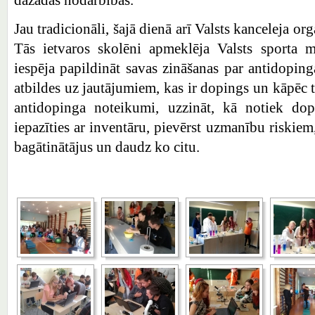
dažādās nodarbībās.
Jau tradicionāli, šajā dienā arī Valsts kanceleja o
Tās ietvaros skolēni apmeklēja Valsts sporta m
iespēja papildināt savas zināšanas par antidopin
atbildes uz jautājumiem, kas ir dopings un kāpēc ta
antidopinga noteikumi, uzzināt, kā notiek dop
iepazīties ar inventāru, pievērst uzmanību riskiem,
bagātinātājus un daudz ko citu.