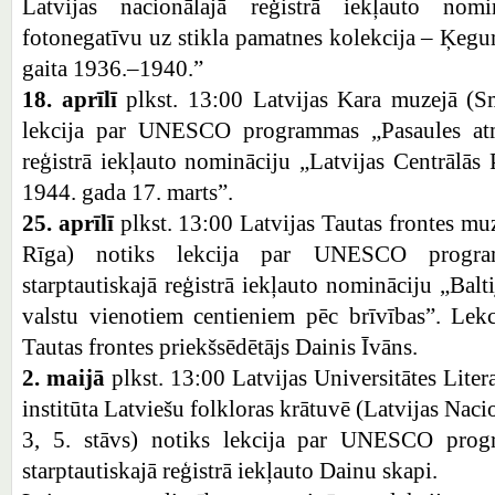
Latvijas nacionālajā reģistrā iekļauto nom
fotonegatīvu uz stikla pamatnes kolekcija – Ķegum
gaita 1936.–1940.”
18. aprīlī
plkst. 13:00 Latvijas Kara muzejā (Sm
lekcija par UNESCO programmas „Pasaules atmi
reģistrā iekļauto nomināciju „Latvijas Centrāl
1944. gada 17. marts”.
25. aprīlī
plkst. 13:00 Latvijas Tautas frontes muz
Rīga) notiks lekcija par UNESCO progra
starptautiskajā reģistrā iekļauto nomināciju „Balti
valstu vienotiem centieniem pēc brīvības”. Lekc
Tautas frontes priekšsēdētājs Dainis Īvāns.
2. maijā
plkst. 13:00 Latvijas Universitātes Liter
institūta Latviešu folkloras krātuvē (Latvijas Nac
3, 5. stāvs) notiks lekcija par UNESCO prog
starptautiskajā reģistrā iekļauto Dainu skapi.