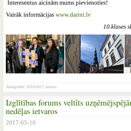
Interesentus aicinām mums pievienoties!
Vairāk informācijas
www.darini.lv
10.klases 
Atslēgvārdi:
2016/2017
,
unesco
Izglītības forums veltīts uzņēmējspējā
nedēļas ietvaros
2017-05-10