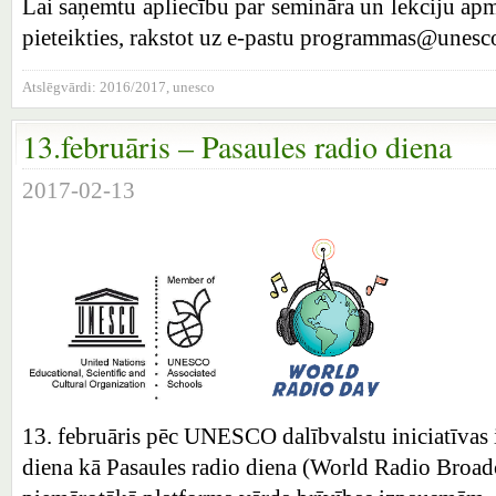
Lai saņemtu apliecību par semināra un lekciju ap
pieteikties, rakstot uz e-pastu programmas@unesco
Atslēgvārdi:
2016/2017
,
unesco
13.februāris – Pasaules radio diena
2017-02-13
13. februāris pēc UNESCO dalībvalstu iniciatīvas 
diena kā Pasaules radio diena (World Radio Broadca