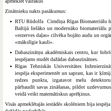
apmeklēt vairākus
Zinātnieku nakts pasākumus:
RTU Rūdolfa Cimdiņa Rīgas Biomateriālu Inov
Baltijā lielāko un modernāko biomateriālu p
«rezerves daļas» cilvēka bojāto audu un orgā
«mākslīgie kauli».
Dabaszinātņu akadēmiskais centru, kur šobr
iespējams studēt dažādas dabaszinātnes.
Rīgas Tehniskās Universitātes Inženierzin
iespēja eksperimentēt un saprast, kas ir ķīmi
redzes punkta, izgatavot melu detektor
pārbaudīt savas zināšanas, pildot uzdevumus 
veidā veikt matemātiskus aprēķinus.
Visās apmeklētajās iestādēs skolēniem bija iespēja