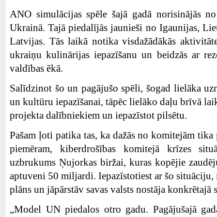
ANO simulācijas spēle šajā gadā norisinājās no
Ukrainā. Tajā piedalījās jaunieši no Igaunijas, Lie
Latvijas. Tās laikā notika visdažādākās aktivitāt
ukraiņu kulinārijas iepazīšanu un beidzās ar re
valdības ēkā.
Salīdzinot šo un pagājušo spēli, šogad lielāka uz
un kultūru iepazīšanai, tāpēc lielāko daļu brīvā la
projekta dalībniekiem un iepazīstot pilsētu.
Pašam ļoti patika tas, ka dažās no komitejām tika p
piemēram, kiberdrošības komitejā krīzes situ
uzbrukums Ņujorkas biržai, kuras kopējie zaudē
aptuveni 50 miljardi. Iepazīstotiest ar šo situāciju,
plāns un jāpārstāv savas valsts nostāja konkrētajā s
„Model UN piedalos otro gadu. Pagājušajā gadā 