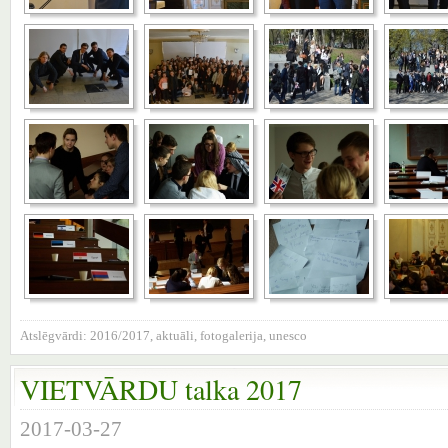
Atslēgvārdi:
2016/2017
,
aktuāli
,
fotogalerija
,
unesco
VIETVĀRDU talka 2017
2017-03-27