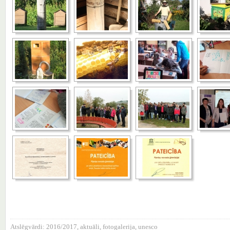
Atslēgvārdi:
2016/2017
,
aktuāli
,
fotogalerija
,
unesco