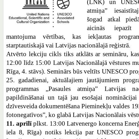
(LNK) un UNESC
atmiņa” iesaistīt
šogad atkal piedā
aicinās iepazī
mantojuma vērtības, kas iekļautas progra
starptautiskajā vai Latvijas nacionālajā reģistrā.
Atvērto lekciju cikls tiks atklāts ar semināru, ka
12:00 līdz 15:00 Latvijas Nacionālajā vēstures mu
Rīga, 4. stāvs). Seminārs būs veltīts UNESCO pr
25. gadadienai, aktuālajiem jautājumiem progr
programmas „Pasaules atmiņa” Latvijas nac
papildināšanai un tajā jau esošajai nominācija
dzīvesveida dokumentēšana Pieminekļu valdes 19
fotonegatīvos”, ko glabā Latvijas Nacionālais vēst
11. aprīlī
plkst. 13:00 Latvenergo koncerna Enerģ
iela 8, Rīga) notiks lekcija par UNESCO prog