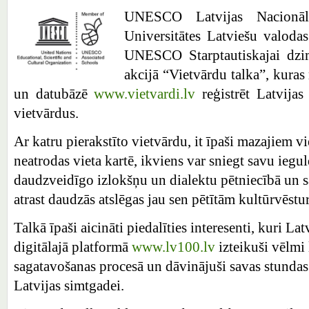
UNESCO Latvijas Nacionāl
Universitātes Latviešu valodas 
UNESCO Starptautiskajai dzim
akcijā “Vietvārdu talka”, kuras 
un datubāzē
www.vietvardi.lv
reģistrēt Latvija
vietvārdus.
Ar katru pierakstīto vietvārdu, it īpaši mazajiem 
neatrodas vieta kartē, ikviens var sniegt savu iegu
daudzveidīgo izlokšņu un dialektu pētniecībā un sa
atrast daudzās atslēgas jau sen pētītām kultūrvēst
Talkā īpaši aicināti piedalīties interesenti, kuri La
digitālajā platformā
www.lv100.lv
izteikuši vēlmi
sagatavošanas procesā un dāvinājuši savas stundas 
Latvijas simtgadei.