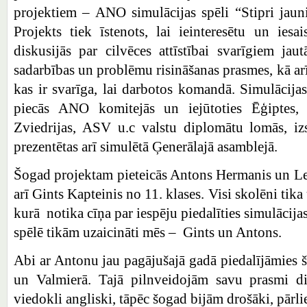
projektiem – ANO simulācijas spēli “Stipri jauni
Projekts tiek īstenots, lai ieinteresētu un iesa
diskusijās par cilvēces attīstībai svarīgiem jau
sadarbības un problēmu risināšanas prasmes, kā ar
kas ir svarīga, lai darbotos komandā. Simulācijas
piecās ANO komitejās un iejūtoties Ēģiptes, Ķ
Zviedrijas, ASV u.c valstu diplomātu lomās, izs
prezentētas arī simulētā Ģenerālajā asamblejā.
Šogad projektam pieteicās Antons Hermanis un Le
arī Gints Kapteinis no 11. klases. Visi skolēni tik
kurā notika cīņa par iespēju piedalīties simulācija
spēlē tikām uzaicināti mēs – Gints un Antons.
Abi ar Antonu jau pagājušajā gadā piedalījāmies š
un Valmierā. Tajā pilnveidojām savu prasmi dis
viedokli angliski, tāpēc šogad bijām drošāki, pārlie