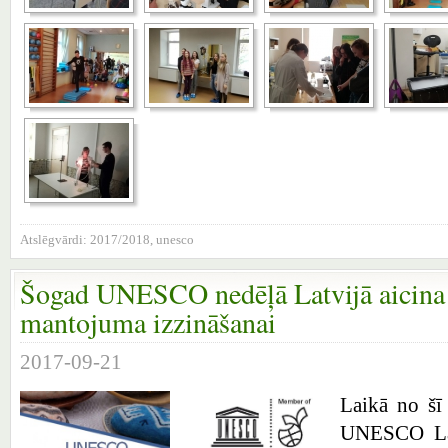
Atslēgvārdi:
2017/2018
,
unesco
Šogad UNESCO nedēļā Latvijā aicina p
mantojuma izzināšanai
2017-09-21
Laikā no šī
UNESCO Lat