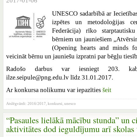
2017-01-06
UNESCO sadarbībā ar Iecietības,
izpētes un metodoloģijas ce
Federācija) rīko starptautis
bērniem un jauniešiem „Atvērsim
(Opening hearts and minds fo
veicināt bērnu un jauniešu izpratni par bēgļu ties
Radošo darbus var iesniegt 203. kabi
ilze.seipule@png.edu.lv līdz 31.01.2017.
Ar konkursa nolikumu var iepazīties
šeit
Atslēgvārdi:
2016/2017
,
konkursi
,
unesco
“Pasaules lielākā mācību stunda” u
aktivitātes dod ieguldījumu arī skolas