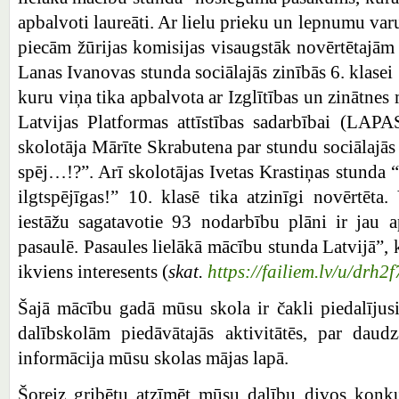
apbalvoti laureāti. Ar lielu prieku un lepnumu var
piecām žūrijas komisijas visaugstāk novērtētajām 
Lanas Ivanovas stunda sociālajās zinībās 6. klase
kuru viņa tika apbalvota ar Izglītības un zinātnes 
Latvijas Platformas attīstības sadarbībai (LAP
skolotāja Mārīte Skrabutena par stundu sociālajās
spēj…!?”. Arī skolotājas Ivetas Krastiņas stunda
ilgtspējīgas!” 10. klasē tika atzinīgi novērtēta.
iestāžu sagatavotie 93 nodarbību plāni ir jau a
pasaulē. Pasaules lielākā mācību stunda Latvijā”,
ikviens interesents (
skat.
https://failiem.lv/u/drh2f
Šajā mācību gadā mūsu skola ir čakli piedalīju
dalībskolām piedāvātajās aktivitātēs, par dau
informācija mūsu skolas mājas lapā.
Šoreiz gribētu atzīmēt mūsu dalību divos konku