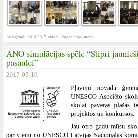
Atslēgvārdi:
2016/2017
,
aktuāli
,
fotogalerija
,
unesco
ANO simulācijas spēle “Stipri jaunieš
pasaulei”
2017-05-10
Pļaviņu novada ģimnā
UNESCO Asociēto skolu 
skolai paveras plašas ie
projektos un konkursos.
Jau otro gadu mūsu skola
par vienu no UNESCO Latvijas Nacionālās komis