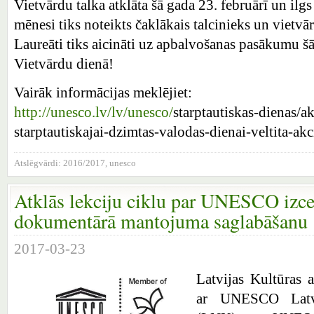
Vietvārdu talka atklāta šā gada 23. februārī un ilg
mēnesi tiks noteikts čaklākais talcinieks un vietv
Laureāti tiks aicināti uz apbalvošanas pasākumu šā
Vietvārdu dienā!
Vairāk informācijas meklējiet:
http://unesco.lv/lv/unesco/
sta
rptautiskas-dienas/ak
starptautiskajai-dzimtas-
valodas-dienai-veltita-akc
Atslēgvārdi:
2016/2017
,
unesco
Atklās lekciju ciklu par UNESCO izc
dokumentārā mantojuma saglabāšanu
2017-03-23
Latvijas Kultūras 
ar UNESCO Latvi