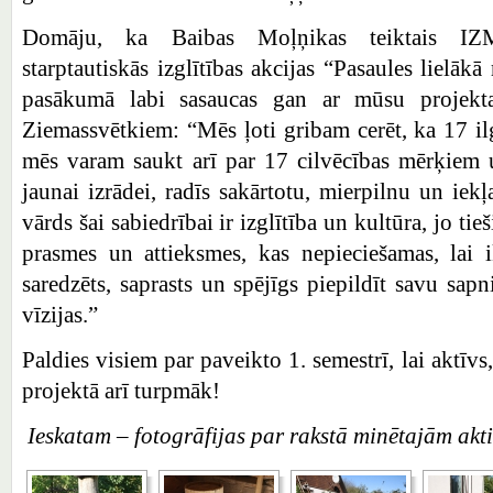
Domāju, ka Baibas Moļņikas teiktais IZM 
starptautiskās izglītības akcijas “Pasaules lielā
pasākumā labi sasaucas gan ar mūsu projekt
Ziemassvētkiem: “Mēs ļoti gribam cerēt, ka 17 ilg
mēs varam saukt arī par 17 cilvēcības mērķiem u
jaunai izrādei, radīs sakārtotu, mierpilnu un iek
vārds šai sabiedrībai ir izglītība un kultūra, jo ti
prasmes un attieksmes, kas nepieciešamas, lai i
saredzēts, saprasts un spējīgs piepildīt savu sap
vīzijas.”
Paldies visiem par paveikto 1. semestrī, lai aktīv
projektā arī turpmāk!
Ieskatam – fotogrāfijas par rakstā minētajām akti