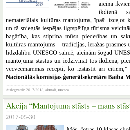
aicina ikvie
ikdienā s
nemateriālais kultūras mantojums, īpaši izceļot
un tā sniegtās iespējas ilgtspējīga tūrisma veici
bagātība, kas stiprina mūsu piederības un sakņ
kultūras mantojums – tradīcijas, ieražas prasmes 
līdzdalību UNESCO saimē, aicinām šogad UNESC
mantojuma stāstus un iedzīvināt tos ikdienā, pi
vecvecmammas recepti, ko izstāstīt arī citiem,”
Nacionālās komisijas ģenerālsekretāre Baiba M
Atslēgvārdi:
2017/2018
,
aktuāli
,
unesco
Akcija “Mantojuma stāsts – mans stāsts
2017-05-30
Mēs, četras 10.klases sko