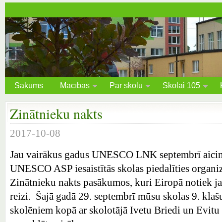
Sākums
Mācības
Par skolu
Skolai 105
Zinātnieku nakts
2017-10-08
Jau vairākus gadus UNESCO LNK septembrī aici
UNESCO ASP iesaistītās skolas piedalīties organiz
Zinātnieku nakts pasākumos, kuri Eiropā notiek ja
reizi. Šajā gadā 29. septembrī mūsu skolas 9. klaš
skolēniem kopā ar skolotājā Ivetu Briedi un Evitu 