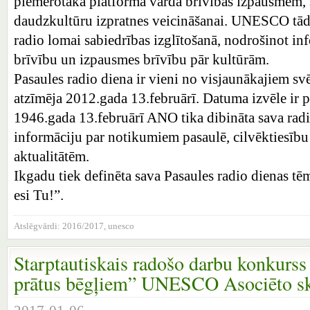
piemērotākā platforma vārda brīvības izpausmēm, 
daudzkultūru izpratnes veicināšanai. UNESCO tād
radio lomai sabiedrības izglītošanā, nodrošinot in
brīvību un izpausmes brīvību pār kultūrām.
Pasaules radio diena ir vieni no visjaunākajiem sv
atzīmēja 2012.gada 13.februārī. Datuma izvēle ir p
1946.gada 13.februārī ANO tika dibināta sava radios
informāciju par notikumiem pasaulē, cilvēktiesību 
aktualitātēm.
Ikgadu tiek definēta sava Pasaules radio dienas tē
esi Tu!”.
Atslēgvārdi:
2016/2017
,
unesco
Starptautiskais radošo darbu konkurss
prātus bēgļiem” UNESCO Asociēto sk