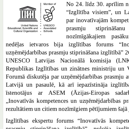
No 24. līdz 30. aprīlim n
“Izglītība visiem”, un La
par inovatīvajām kompe
prasmju stiprināšan
nozīmīgākajiem pasāku
nedēļas ietvaros bija izglītības forums “I
uzņēmējdarbības prasmju stiprināšana izglītībā” 26
UNESCO Latvijas Nacionālā komisija (LNK)
Republikas Izglītības un zinātnes ministriju un 
Forumā diskutēja par uzņēmējdarbības prasmju att
Latvijā un pasaulē, kā arī iepazīstināja izglītī
īstenotājus ar ASEM (Āzijas-Eiropas sadar
„Inovatīvās kompetences un uzņēmējdarbības pra
rezultātiem un citiem nozīmīgiem pētījumiem šajā
Izglītības ekspertu forums “Inovatīvās kompe
prasmju stiprināšana izglītībā”, pulcēja izglī