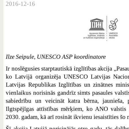
2016-12-16
Ilze Seipule, UNESCO ASP koordinatore
Ir noslēgusies starptautiskā izglītības akcija „Pas
ko Latvijā organizēja UNESCO Latvijas Nacionāl
Latvijas Republikas Izglītības un zinātnes minis
vienlaikus norisinās gandrīz simts pasaules valstīs
sabiedrību un veicināt katra bērna, jaunieša, 
Ilgtspējīgas attīstības mērķiem, ko ANO valstis
2030. gadam, kā arī rosināt ikvienu iesaistīties šo
Šī akcija Latvijā norisinājās otro gadu, tās dalībn