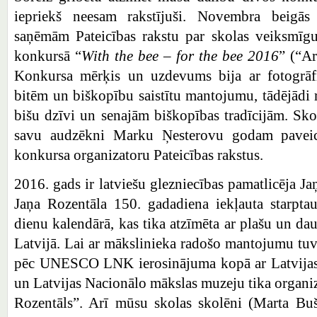
iepriekš neesam rakstījuši. Novembra beigās
saņēmām Pateicības rakstu par skolas veiksmīgu 
konkursā “
With the bee – for the bee 2016
” (“Ar
Konkursa mērķis un uzdevums bija ar fotogrāfi
bitēm un biškopību saistītu mantojumu, tādējādi r
bišu dzīvi un senajām biškopības tradīcijām. Sko
savu audzēkni Marku Ņesterovu godam pavei
konkursa organizatoru Pateicības rakstus.
2016. gads ir latviešu glezniecības pamatlicēja Ja
Jaņa Rozentāla 150. gadadiena iekļauta starp
dienu kalendārā, kas tika atzīmēta ar plašu un 
Latvijā. Lai ar mākslinieka radošo mantojumu tuvā
pēc UNESCO LNK ierosinājuma kopā ar Latvijas 
un Latvijas Nacionālo mākslas muzeju tika organiz
Rozentāls”. Arī mūsu skolas skolēni (Marta Buš