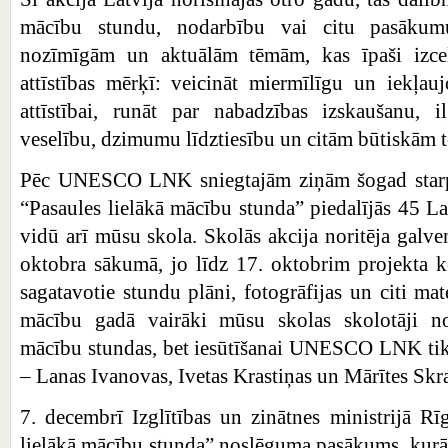
mācību stundu, nodarbību vai citu pasākumu
nozīmīgām un aktuālām tēmām, kas īpaši izcel
attīstības mērķī: veicināt miermīlīgu un iekļauj
attīstībai, runāt par nabadzības izskaušanu, i
veselību, dzimumu līdztiesību un citām būtiskām
Pēc UNESCO LNK sniegtajām ziņām šogad starptau
“Pasaules lielākā mācību stunda” piedalījās 45 Latv
vidū arī mūsu skola. Skolās akcija noritēja galv
oktobra sākumā, jo līdz 17. oktobrim projekta k
sagatavotie stundu plāni, fotogrāfijas un citi mate
mācību gadā vairāki mūsu skolas skolotāji nov
mācību stundas, bet iesūtīšanai UNESCO LNK tika
– Lanas Ivanovas, Ivetas Krastiņas un Mārītes Sk
7. decembrī Izglītības un zinātnes ministrijā Rī
lielākā mācību stunda” noslēguma pasākums, kurā t