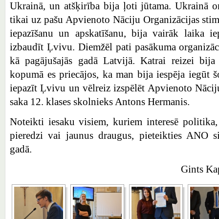
Ukrainā, un atšķirība bija ļoti jūtama. Ukrainā o
tikai uz pašu Apvienoto Nāciju Organizācijas stim
iepazīšanu un apskatīšanu, bija vairāk laika ie
izbaudīt Ļvivu. Diemžēl pati pasākuma organizāci
kā pagājušajās gadā Latvijā. Katrai reizei bij
kopumā es priecājos, ka man bija iespēja iegūt š
iepazīt Ļvivu un vēlreiz izspēlēt Apvienoto Nācij
saka 12. klases skolnieks Antons Hermanis.
Noteikti iesaku visiem, kuriem interesē politika
pieredzi vai jaunus draugus, pieteikties ANO s
gadā.
Gints Kap