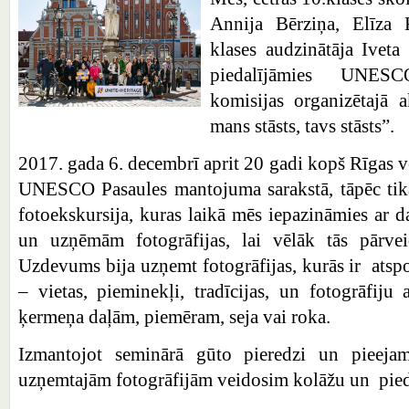
Annija Bērziņa, Elīza 
klases audzinātāja Iveta
piedalījāmies UNESC
komisijas organizētajā 
mans stāsts, tavs stāsts”.
2017. gada 6. decembrī aprit 20 gadi kopš Rīgas vēs
UNESCO Pasaules mantojuma sarakstā, tāpēc tika
fotoekskursija, kuras laikā mēs iepazināmies ar
un uzņēmām fotogrāfijas, lai vēlāk tās pārve
Uzdevums bija uzņemt fotogrāfijas, kurās ir ats
– vietas, pieminekļi, tradīcijas, un fotogrāfiju
ķermeņa daļām, piemēram, seja vai roka.
Izmantojot seminārā gūto pieredzi un pieejam
uzņemtajām fotogrāfijām veidosim kolāžu un pied