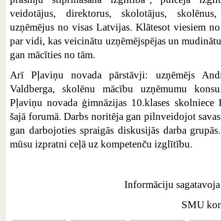
veidotājus, direktorus, skolotājus, skolēnus
uzņēmējus no visas Latvijas. Klātesot viesiem no 
par vidi, kas veicinātu uzņēmējspējas un mudinātu
gan mācīties no tām.
Arī Pļaviņu novada pārstāvji: uzņēmējs Andr
Valdberga, skolēnu mācību uzņēmumu konsult
Pļaviņu novada ģimnāzijas 10.klases skolniece L
šajā forumā. Darbs noritēja gan pilnveidojot savas
gan darbojoties spraigās diskusijās darba grupās.
mūsu izpratni ceļā uz kompetenču izglītību.
Informāciju sagatavoj
SMU kons