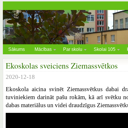
Sākums
Mācības
Par skolu
Skolai 105
Ekoskolas sveiciens Ziemassvētkos
2020-12-18
Ekoskola aicina svinēt Ziemassvētkus dabai d
tuviniekiem darināt pašu rokām, kā arī svētku no
dabas materiālus un videi draudzīgus Ziemassvētk