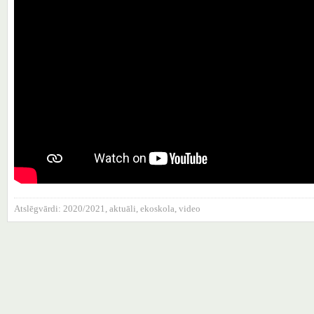
Atslēgvārdi:
2020/2021
,
aktuāli
,
ekoskola
,
video