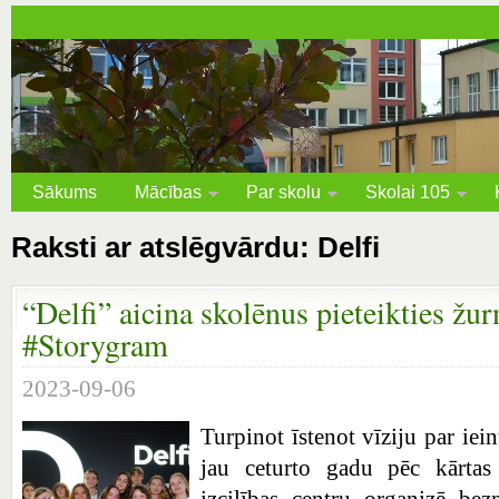
Sākums
Mācības
Par skolu
Skolai 105
Raksti ar atslēgvārdu: Delfi
“Delfi” aicina skolēnus pieteikties žur
#Storygram
2023-09-06
Turpinot īstenot vīziju par iein
jau ceturto gadu pēc kārtas
izcilības centru organizē bez