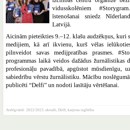
vidusskolēniem #Storygra
īstenošanai sniedz Nīderland
Latvijā.
Aicinām pieteikties 9.–12. klašu audzēkņus, kuri s
medijiem, kā arī ikvienu, kurš vēlas ielūkotie
pilnveidot savas medijpratības prasmes. #Sto
programmas laikā veidos dažādus žurnālistikas d
profesionāļu pavadībā, apgūstot mūsdienīgu, uz
sabiedrību vērstu žurnālistiku. Mācību noslēgumā 
publicēti “Delfi” un nodoti lasītāju vērtēšanai.
Atslēgvārdi:
2022/2023
,
aktuāli
,
Delfi
,
karjeras izglītība