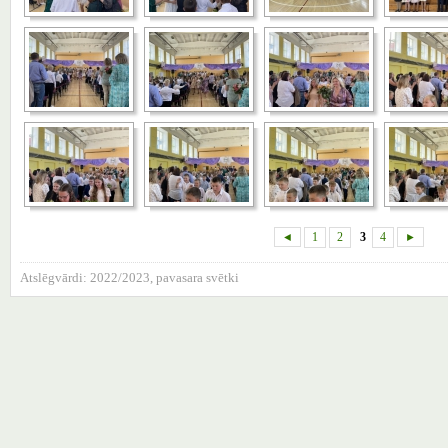
◄
1
2
3
4
►
Atslēgvārdi:
2022/2023
,
pavasara svētki