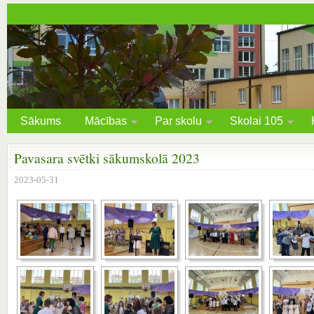
Sākums
Mācības
Par skolu
Skolai 105
Pavasara svētki sākumskolā 2023
2023-05-31