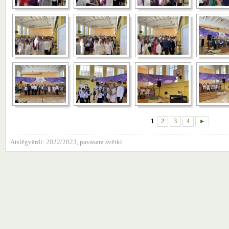
1
2
3
4
►
Atslēgvārdi:
2022/2023
,
pavasara svētki