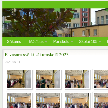
Sākums
Mācības
Par skolu
Skolai 105
Pavasara svētki sākumskolā 2023
2023-05-31