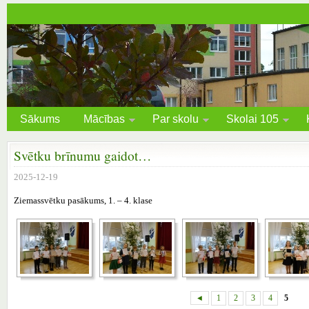
Sākums
Mācības
Par skolu
Skolai 105
Svētku brīnumu gaidot…
2025-12-19
Ziemassvētku pasākums, 1. – 4. klase
◄
1
2
3
4
5