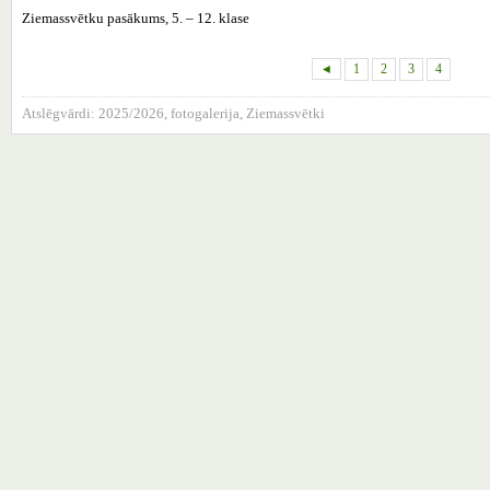
Ziemassvētku pasākums, 5. – 12. klase
◄
1
2
3
4
Atslēgvārdi:
2025/2026
,
fotogalerija
,
Ziemassvētki