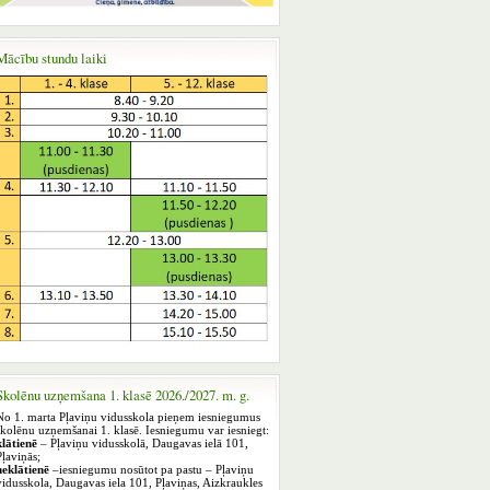
Mācību stundu laiki
Skolēnu uzņemšana 1. klasē 2026./2027. m. g.
No 1. marta Pļaviņu vidusskola pieņem iesniegumus
skolēnu uzņemšanai 1. klasē. Iesniegumu var iesniegt:
klātienē
– Pļaviņu vidusskolā, Daugavas ielā 101,
Pļaviņās;
neklātienē
–iesniegumu nosūtot pa pastu – Pļaviņu
vidusskola, Daugavas iela 101, Pļaviņas, Aizkraukles