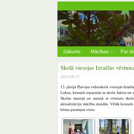
Sākums
Mācības
Par sk
Skolā viesojas Izraēlas vēstnie
2023-06-17
15. jūnijā Pļaviņu vidusskolā viesojās Izraēla
Luksu, konsuls iepazinās ar skolu faktos un sk
Skolas muzejā un sarunā ar vēstures skolo
aktualizāciju mācību stundās. Vēlāk konsuls
bērnu piemiņas vietu.