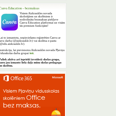
Canva Education – bezmaksas
Visiem Aizkraukles novada
skolotājiem un skolēniem ir
nodrošināta bezmaksas piekļuve
Canva Education platformai un visām
tās premium funkcijām!
Lai to izmantotu, nepieciešams reģistrēties Canva ar
savu darba (@aizkraukle.lv) vai skolēna e-pastu
(@edu.aizkraukle.lv).
Instrukcija, lai pievienotos Aizkraukles novada Pļaviņu
vidusskolas darba grupai
šeit
.
Paliek aktīva arī iepriekš izveidotā skolas grupa,
kuru jau izmanto liela daļa mūsu skolas pedagogu
un skolēnu.