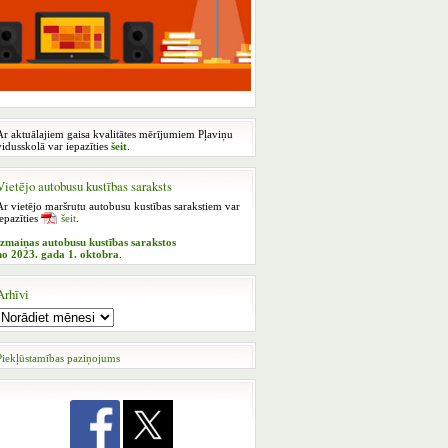
Ar aktuālajiem gaisa kvalitātes mērījumiem Pļaviņu
vidusskolā var iepazīties
šeit
.
Vietējo autobusu kustības saraksts
Ar vietējo maršrutu autobusu kustības sarakstiem var
iepazīties
šeit
.
Izmaiņas autobusu kustības sarakstos
no 2023. gada 1. oktobra
.
Arhīvi
Piekļūstamības paziņojums