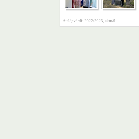
Atslēgvārdi:
2022/2023
,
aktuāli