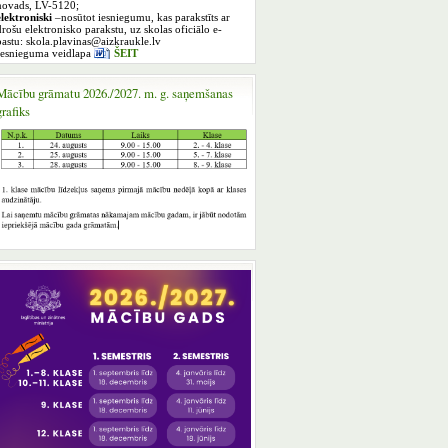
novads, LV-5120;
elektroniski
–nosūtot iesniegumu, kas parakstīts ar
drošu elektronisko parakstu, uz skolas oficiālo e-
pastu: skola.plavinas@aizkraukle.lv
Iesnieguma veidlapa
ŠEIT
Mācību grāmatu 2026./2027. m. g. saņemšanas
grafiks