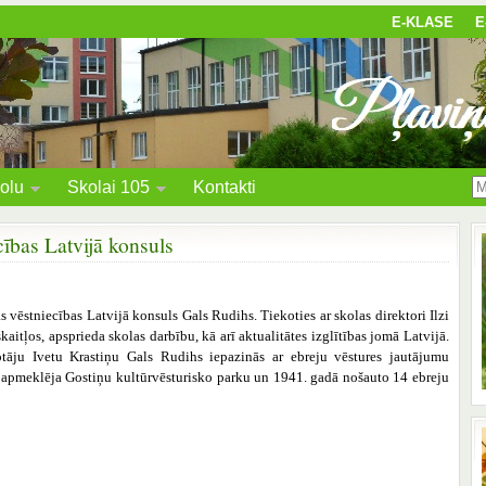
E-KLASE
E
olu
Skolai 105
Kontakti
cības Latvijā konsuls
s vēstniecības Latvijā konsuls Gals Rudihs. Tiekoties ar skolas direktori Ilzi
aitļos, apsprieda skolas darbību, kā arī aktualitātes izglītības jomā Latvijā.
tāju Ivetu Krastiņu Gals Rudihs iepazinās ar ebreju vēstures jautājumu
 apmeklēja Gostiņu kultūrvēsturisko parku un 1941. gadā nošauto 14 ebreju