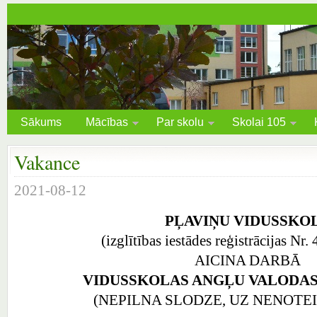
Sākums
Mācības
Par skolu
Skolai 105
Vakance
2021-08-12
PĻAVIŅU VIDUSSKO
(izglītības iestādes reģistrācijas N
AICINA DARBĀ
VIDUSSKOLAS ANGĻU VALODA
(NEPILNA SLODZE, UZ NENOTE