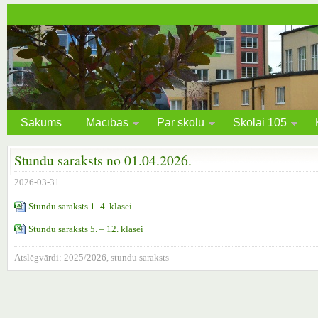
Sākums
Mācības
Par skolu
Skolai 105
Stundu saraksts no 01.04.2026.
2026-03-31
Stundu saraksts 1.-4. klasei
Stundu saraksts 5. – 12. klasei
Atslēgvārdi:
2025/2026
,
stundu saraksts