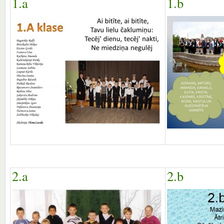
1.a
1.b
2.a
2.b