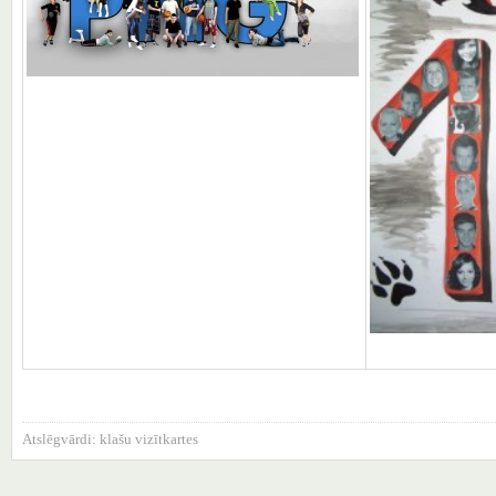
Atslēgvārdi:
klašu vizītkartes