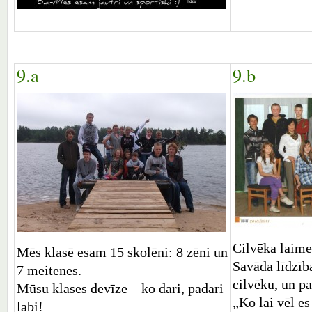
9.a
9.b
Cilvēka laime 
Mēs klasē esam 15 skolēni: 8 zēni un
Savāda līdzība
7 meitenes.
cilvēku, un pa
Mūsu klases devīze – ko dari, padari
„Ko lai vēl es
labi!