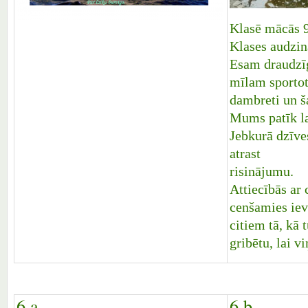
Klasē mācās 9
Klases audzin
Esam draudzīg
mīlam sportot,
dambreti un š
Mums patīk la
Jebkurā dzīve
atrast
risinājumu.
Attiecībās ar
cenšamies iev
citiem tā, kā 
gribētu, lai vi
6.a
6.b