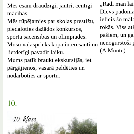
„Radi man laim
Mēs esam draudzīgi, jautri, centīgi
Dievs padomā
mācībās.
ielicis šo mā
Mēs rūpējamies par skolas prestižu,
rokās. Viss a
piedaloties dažādos konkursos,
pašiem, un gal
sporta sacensībās un olimpiādēs.
nenogurstoši 
Mūsu vaļasprieks kopā interesanti un
(A.Munte)
lietderīgi pavadīt laiku.
Mums patīk braukt ekskursijās, iet
pārgājienos, vasarā peldēties un
nodarboties ar sportu.
10.