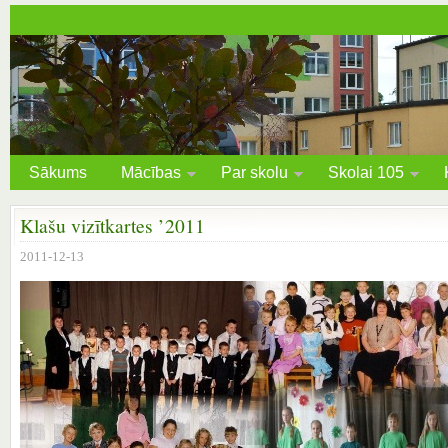
Sākums
Mācības
Par skolu
Skolai 105
Klašu vizītkartes ’2011
2011-12-13