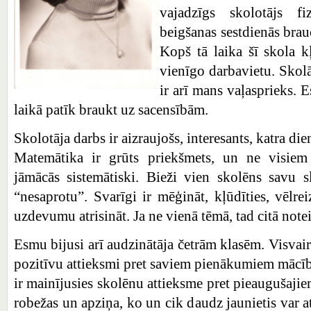
vajadzīgs skolotājs f
beigšanas sestdienās brau
Kopš tā laika šī skola 
vienīgo darbavietu. Skolā
ir arī mans vaļasprieks. E
laikā patīk braukt uz sacensībām.
Skolotāja darbs ir aizraujošs, interesants, katra di
Matemātika ir grūts priekšmets, un ne visiem
jāmācās sistemātiski. Bieži vien skolēns savu 
“nesaprotu”. Svarīgi ir mēģināt, kļūdīties, vēlre
uzdevumu atrisināt. Ja ne vienā tēmā, tad citā notei
Esmu bijusi arī audzinātāja četrām klasēm. Visvai
pozitīvu attieksmi pret saviem pienākumiem mācīb
ir mainījusies skolēnu attieksme pret pieaugušaji
robežas un apziņa, ko un cik daudz jaunietis var at