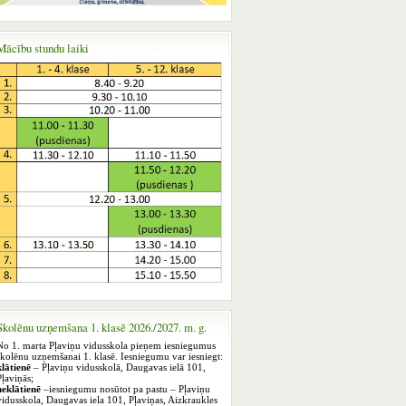
Mācību stundu laiki
Skolēnu uzņemšana 1. klasē 2026./2027. m. g.
No 1. marta Pļaviņu vidusskola pieņem iesniegumus
skolēnu uzņemšanai 1. klasē. Iesniegumu var iesniegt:
klātienē
– Pļaviņu vidusskolā, Daugavas ielā 101,
Pļaviņās;
neklātienē
–iesniegumu nosūtot pa pastu – Pļaviņu
vidusskola, Daugavas iela 101, Pļaviņas, Aizkraukles