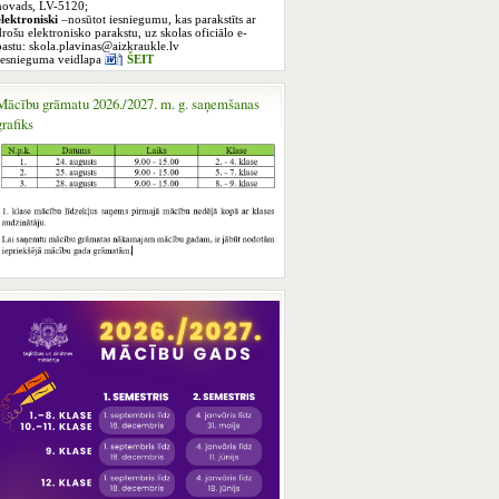
novads, LV-5120;
elektroniski
–nosūtot iesniegumu, kas parakstīts ar
drošu elektronisko parakstu, uz skolas oficiālo e-
pastu: skola.plavinas@aizkraukle.lv
Iesnieguma veidlapa
ŠEIT
Mācību grāmatu 2026./2027. m. g. saņemšanas
grafiks