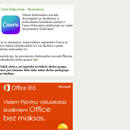
Canva Education – bezmaksas
Visiem Aizkraukles novada
skolotājiem un skolēniem ir
nodrošināta bezmaksas piekļuve
Canva Education platformai un visām
tās premium funkcijām!
Lai to izmantotu, nepieciešams reģistrēties Canva ar
savu darba (@aizkraukle.lv) vai skolēna e-pastu
(@edu.aizkraukle.lv).
Instrukcija, lai pievienotos Aizkraukles novada Pļaviņu
vidusskolas darba grupai
šeit
.
Paliek aktīva arī iepriekš izveidotā skolas grupa,
kuru jau izmanto liela daļa mūsu skolas pedagogu
un skolēnu.