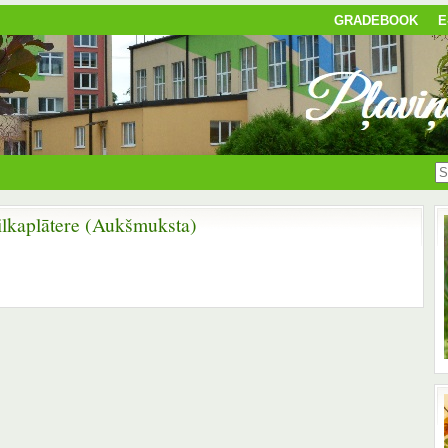
GRADEBOOK
E
ilkaplātere (Aukšmuksta)