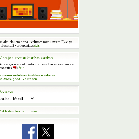
Ar aktuālajiem gaisa kvalitātes mērījumiem Pļaviņu
vidusskolā var iepazīties
šeit
.
Vietējo autobusu kustības saraksts
Ar vietējo maršrutu autobusu kustības sarakstiem var
iepazīties
šeit
.
Izmaiņas autobusu kustības sarakstos
no 2023. gada 1. oktobra
.
Archives
Piekļūstamības paziņojums