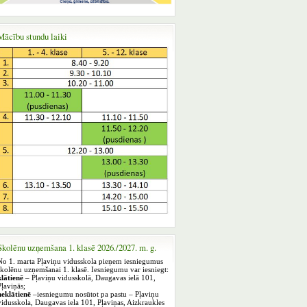
Mācību stundu laiki
Skolēnu uzņemšana 1. klasē 2026./2027. m. g.
No 1. marta Pļaviņu vidusskola pieņem iesniegumus
skolēnu uzņemšanai 1. klasē. Iesniegumu var iesniegt:
klātienē
– Pļaviņu vidusskolā, Daugavas ielā 101,
Pļaviņās;
neklātienē
–iesniegumu nosūtot pa pastu – Pļaviņu
vidusskola, Daugavas iela 101, Pļaviņas, Aizkraukles