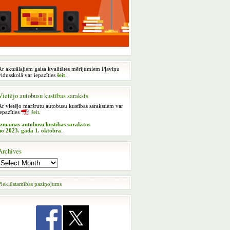
Ar aktuālajiem gaisa kvalitātes mērījumiem Pļaviņu
vidusskolā var iepazīties
šeit
.
Vietējo autobusu kustības saraksts
Ar vietējo maršrutu autobusu kustības sarakstiem var
iepazīties
šeit
.
Izmaiņas autobusu kustības sarakstos
no 2023. gada 1. oktobra
.
Archives
Piekļūstamības paziņojums