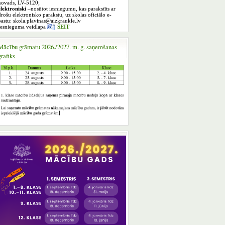
novads, LV-5120;
elektroniski
–nosūtot iesniegumu, kas parakstīts ar
drošu elektronisko parakstu, uz skolas oficiālo e-
pastu: skola.plavinas@aizkraukle.lv
Iesnieguma veidlapa
ŠEIT
Mācību grāmatu 2026./2027. m. g. saņemšanas
grafiks