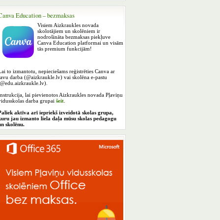
Canva Education – bezmaksas
Visiem Aizkraukles novada
skolotājiem un skolēniem ir
nodrošināta bezmaksas piekļuve
Canva Education platformai un visām
tās premium funkcijām!
Lai to izmantotu, nepieciešams reģistrēties Canva ar
savu darba (@aizkraukle.lv) vai skolēna e-pastu
(@edu.aizkraukle.lv).
Instrukcija, lai pievienotos Aizkraukles novada Pļaviņu
vidusskolas darba grupai
šeit
.
Paliek aktīva arī iepriekš izveidotā skolas grupa,
kuru jau izmanto liela daļa mūsu skolas pedagogu
un skolēnu.