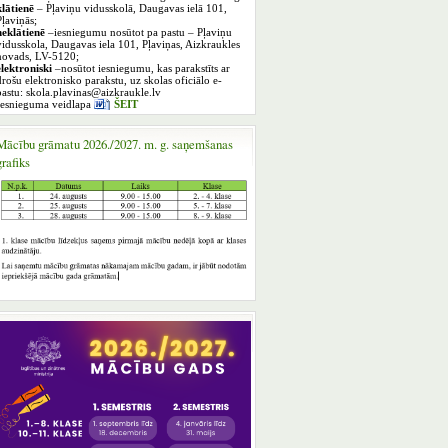
klātienē
– Pļaviņu vidusskolā, Daugavas ielā 101,
Pļaviņās;
neklātienē
–iesniegumu nosūtot pa pastu – Pļaviņu
vidusskola, Daugavas iela 101, Pļaviņas, Aizkraukles
novads, LV-5120;
elektroniski
–nosūtot iesniegumu, kas parakstīts ar
drošu elektronisko parakstu, uz skolas oficiālo e-
pastu: skola.plavinas@aizkraukle.lv
Iesnieguma veidlapa
ŠEIT
Mācību grāmatu 2026./2027. m. g. saņemšanas
grafiks