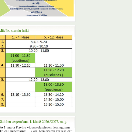
Mācību stundu laiki
Skolēnu uzņemšana 1. klasē 2026./2027. m. g.
No 1. marta Pļaviņu vidusskola pieņem iesniegumus
skolēnu uzņemšanai 1. klasē. Iesniegumu var iesniegt: