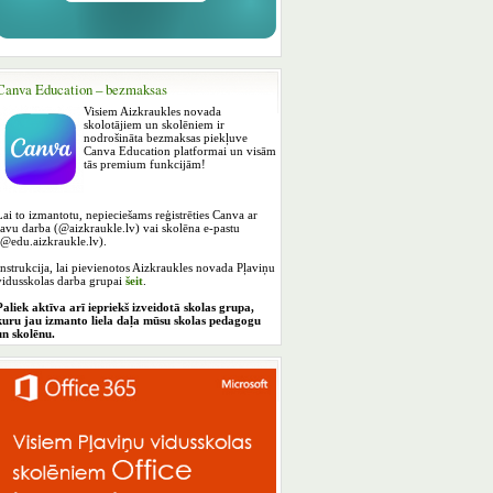
Canva Education – bezmaksas
Visiem Aizkraukles novada
skolotājiem un skolēniem ir
nodrošināta bezmaksas piekļuve
Canva Education platformai un visām
tās premium funkcijām!
Lai to izmantotu, nepieciešams reģistrēties Canva ar
savu darba (@aizkraukle.lv) vai skolēna e-pastu
(@edu.aizkraukle.lv).
Instrukcija, lai pievienotos Aizkraukles novada Pļaviņu
vidusskolas darba grupai
šeit
.
Paliek aktīva arī iepriekš izveidotā skolas grupa,
kuru jau izmanto liela daļa mūsu skolas pedagogu
un skolēnu.