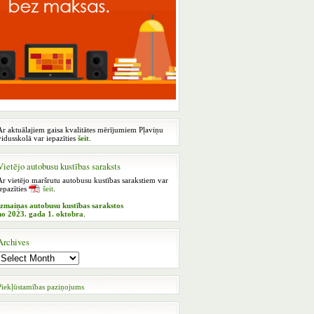
Ar aktuālajiem gaisa kvalitātes mērījumiem Pļaviņu
vidusskolā var iepazīties
šeit
.
Vietējo autobusu kustības saraksts
Ar vietējo maršrutu autobusu kustības sarakstiem var
iepazīties
šeit
.
Izmaiņas autobusu kustības sarakstos
no 2023. gada 1. oktobra
.
Archives
Piekļūstamības paziņojums