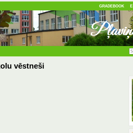
GRADEBOOK
E
olu vēstneši